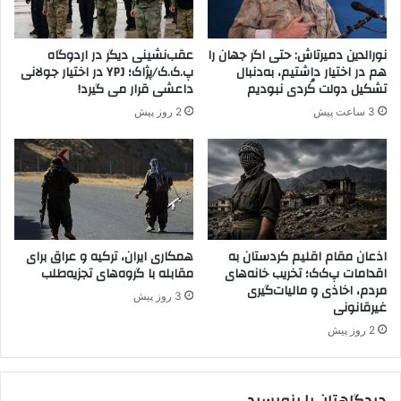
ه
ر
ا
ا
ه
ا
نورالدین دمیرتاش: حتی اگر جهان را
عقب‌نشینی دیگر در اردوگاه
م
ز
هم در اختیار داشتیم، به‌دنبال
پ.ک.ک/پژاک؛ YPJ در اختیار جولانی
ه
م
تشکیل دولت کُردی نبودیم
داعشی قرار می گیرد!
م
ح
3 ساعت پیش
2 روز پیش
و
ا
ش
ف
ک
ل
ه
س
ا
ی
ی
ا
خ
س
و
ی
اذعان مقام اقلیم کردستان به
همکاری ایران، ترکیه و عراق برای
د
اقدامات پ‌ک‌ک؛ تخریب خانه‌های
مقابله با گروه‌های تجزیه‌طلب
م
ر
مردم، اخاذی و مالیات‌گیری
ن
3 روز پیش
غیرقانونی
ا
ط
ب
ق
2 روز پیش
ر
ه
س
ح
ر
ذ
دیدگاهتان را بنویسید
ا