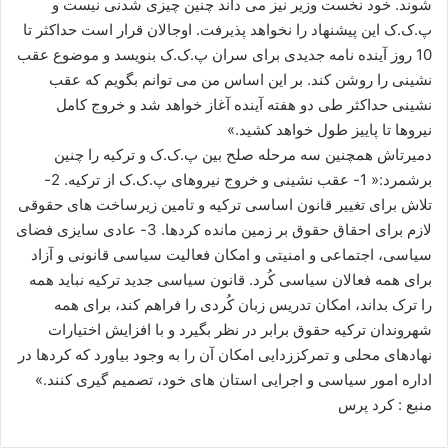
شوند. خود نخست وزیر نیز می داند چنین چیزی شدنی نیست و
پ.ک.ک این پیشنهاد را نخواهد پذیرفت. اوجالان قرار است حداکثر تا
10 روز آینده نامه جدیدی برای سران پ.ک.ک بنویسد و موضوع عقب
نشینی را روشن کند. بر این اساس من می توانم بگویم که عقب
نشینی حداکثر طی دو هفته آینده آغاز خواهد شد و خروج کامل
نیروها تا پاییز طول خواهد کشید.»
دمیرتاش همچنین سه مرحله صلح بین پ.ک.ک و ترکیه را چنین
برشمرد:« 1- عقب نشینی و خروج نیروهای پ.ک.ک از ترکیه. 2-
تلاش برای تغییر قانون اساسی ترکیه و تامین زیرساخت های حقوقی
لازم برای احقاق حقوق بر زمین مانده کردها. 3- عادی سایزی فضای
سیاسی، اجتماعی و امنیتی و امکان فعالیت سیاسی قانونی و آزاد
برای همه فعالان سیاسی کُرد. قانون سیاسی جدید ترکیه نباید همه
را ترک بداند، امکان تدریس زبان کُردی را فراهم کند، برای همه
شهروندان ترکیه حقوق برابر در نظر بگیرد و با افزایش اختیارات
نهادهای محلی و تمرکززدایی امکان آن را به وجود بیاورد که کردها در
اداره امور سیاسی و اجرایی استان های خود، تصمیم گیری کنند.»
منبع : کرد پرس