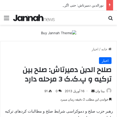
نورالدین دمیرتاش: حتی اگر جهان را هم در اختیار داشتیم، به‌دنبال تشکیل دولت کُردی نبودیم
جستجو برای
منو
خانه
/
اخبار
اخبار
صلاح الدین دمیرتاش: صلح بین
ترکیه و پ.ک.ک 3 مرحله دارد
بیتا وان
ا
16 آوریل 2013
0
91
ر
خواندن این مطلب 2 دقیقه زمان میبرد
س
ا
رهبر حزب صلح و دموکراسی شرایط صلح و مطالبات کردهای ترکیه
ل