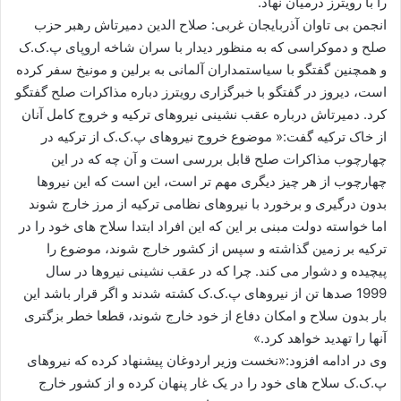
را با رویترز درمیان نهاد.
ا
انجمن بی تاوان آذربایجان غربی: صلاح الدین دمیرتاش رهبر حزب
ی
صلح و دموکراسی که به منظور دیدار با سران شاخه اروپای پ.ک.ک
م
و همچنین گفتگو با سیاستمداران آلمانی به برلین و مونیخ سفر کرده
ی
است، دیروز در گفتگو با خبرگزاری رویترز دباره مذاکرات صلح گفتگو
ل
کرد. دمیرتاش درباره عقب نشینی نیروهای ترکیه و خروج کامل آنان
از خاک ترکیه گفت:« موضوع خروج نیروهای پ.ک.ک از ترکیه در
چهارچوب مذاکرات صلح قابل بررسی است و آن چه که در این
چهارچوب از هر چیز دیگری مهم تر است، این است که این نیروها
بدون درگیری و برخورد با نیروهای نظامی ترکیه از مرز خارج شوند
اما خواسته دولت مبنی بر این که این افراد ابتدا سلاح های خود را در
ترکیه بر زمین گذاشته و سپس از کشور خارج شوند، موضوع را
پیچیده و دشوار می کند. چرا که در عقب نشینی نیروها در سال
1999 صدها تن از نیروهای پ.ک.ک کشته شدند و اگر قرار باشد این
بار بدون سلاح و امکان دفاع از خود خارج شوند، قطعا خطر بزگتری
آنها را تهدید خواهد کرد.»
وی در ادامه افزود:«نخست وزیر اردوغان پیشنهاد کرده که نیروهای
پ.ک.ک سلاح های خود را در یک غار پنهان کرده و از کشور خارج