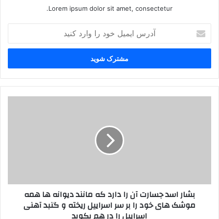
Lorem ipsum dolor sit amet, consectetur.
آ
د
ر
س
ا
ی
م
ی
ب
ل
ش
خ
ا
و
ر
د
ا
ر
س
ا
د
و
ج
ا
س
بشار اسد جسارت آن را دارد که مانند دیوانه ها همه
ر
ا
موشک های خود را بر سر اسراییل ریخته و گنبد آهنی
د
ر
اسراییل را در هم بکوبد
ک
ت