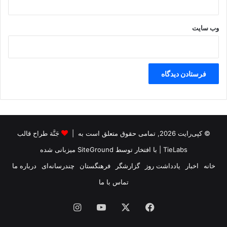
س
ر
ا
وب‌ سایت
ی
ی
ل
ر
ا
د
ر
ه
م
© کپی‌رایت 2026, تمامی حقوق متعلق است به |
جَنَّة طراح قالب
ب
ک
TieLabs
| با افتخار توسط
SiteGround
میزبانی شده
و
ب
خانه
اخبار
یادداشت روز
گزارشگر
فرهنگستان
چندرسانه‌ای
درباره ما
د
تماس با ما
فیس
X
یوتیوب
اینستاگرام