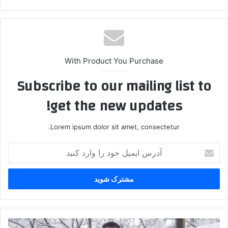
With Product You Purchase
Subscribe to our mailing list to
get the new updates!
Lorem ipsum dolor sit amet, consectetur.
آ
د
ر
س
ا
ی
م
ی
ب