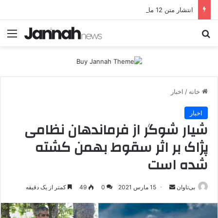
انتشار متن 12 ماده‌ای توافق نهایی بین ترکیه و پ.ک.ک
جستجو برای
منو
خانه
/
اخبار
اخبار
شیار شوگر از فرماندهان نظامی
پژاک بر اثر سقوط بهمن کشته
شده است
بی‌تاوان
ا
15 مارس 2021
0
49
کمتر از یک دقیقه
ر
س