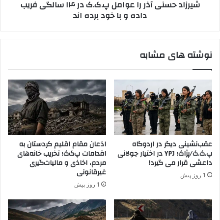
شیرزاد حسنی آذر را عوامل پ.ک.ک در ۱۴ سالگی فریب
پ
ی
داده و با خود برده اند
.
آ
ک
ذ
.
ر
ک
ر
نوشته های مشابه
/
ا
پ
ع
ژ
و
ا
ا
ک
م
:
ل
ق
پ
ا
.
ت
ک
عقب‌نشینی دیگر در اردوگاه
اذعان مقام اقلیم کردستان به
ل
.
پ.ک.ک/پژاک؛ YPJ در اختیار جولانی
اقدامات پ‌ک‌ک؛ تخریب خانه‌های
ا
ک
داعشی قرار می گیرد!
مردم، اخاذی و مالیات‌گیری
ن
د
غیرقانونی
1 روز پیش
،
ر
1 روز پیش
م
۱
ع
۴
ت
س
ا