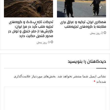
ا
د
ل
ا
گ
ن
ی
و
همکاری ایران، ترکیه و عراق برای
تحرکات تازه پ.ک.ک و گروه‌های
ف
م
مقابله با گروه‌های تجزیه‌طلب
تجزیه طلب کُرد در مرز ایران؛
ر
گزارش‌ها از حفر خندق و تونل در
ج
ی
2 روز پیش
محور قندیل حکایت دارد
ر
ب
م
د
3 روز پیش
ا
ا
ن
د
ف
ه
دیدگاهتان را بنویسید
ر
و
ا
ب
ر
ا
نشانی ایمیل شما منتشر نخواهد شد.
بخش‌های موردنیاز علامت‌گذاری
ی
خ
شده‌اند
*
ع
و
ن
د
د
ا
ب
ص
ی
ر
ر
د
د
ت
ه