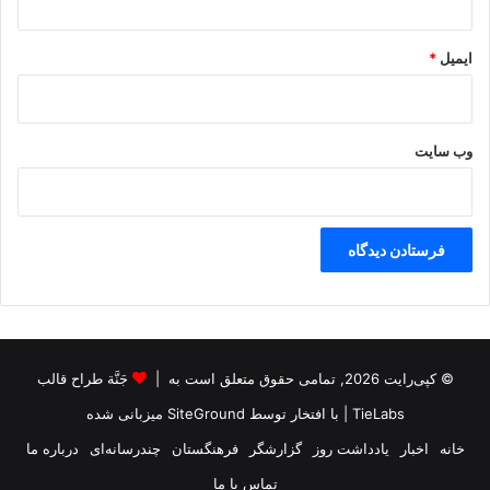
ایمیل
*
وب‌ سایت
© کپی‌رایت 2026, تمامی حقوق متعلق است به |
جَنَّة طراح قالب
TieLabs
| با افتخار توسط
SiteGround
میزبانی شده
خانه
اخبار
یادداشت روز
گزارشگر
فرهنگستان
چندرسانه‌ای
درباره ما
تماس با ما