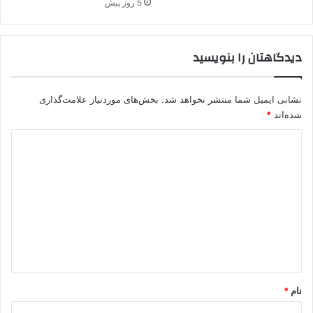
5 روز پیش
ی
ک
ش
و
د
پ
دیدگاهتان را بنویسید
ه
ژ
ب
ا
و
ک
نشانی ایمیل شما منتشر نخواهد شد.
بخش‌های موردنیاز علامت‌گذاری
د
شده‌اند
*
،
د
د
ر
گ
ی
ی
د
ر
گ
ش
د
ا
ه
*
نام
*