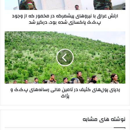
و
ق
ا
ب
ارتش عراق با نیروهای پیشمرگه در مخمور که از وجود
ر
ا
پ.ک.ک پاکسازی شده بود، درگیر شد
د
ن
ک
ی
ن
ر
ر
ی
و
د
د
ه
پ
ا
ا
ی
ی
پ
پ
ی
و
ش
ل‌
م
ه
ردپای پول‌های کثیف در تامین مالی رسانه‌های پ.ک.ک و
ر
ا
پژاک
گ
ی
ه
ک
د
ث
ر
ی
نوشته های مشابه
م
ف
خ
د