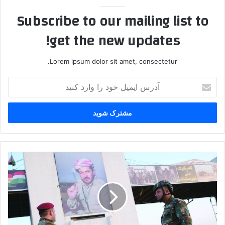
Subscribe to our mailing list to
get the new updates!
Lorem ipsum dolor sit amet, consectetur.
آ
د
ر
س
ا
ی
م
ی
ا
ل
ر
خ
ت
و
ش
د
ع
ر
ر
ا
ا