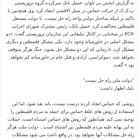
به گزارش انجمن بی تاوان، جمیل بایک سرکرده گروه تروریستی
پ.ک.ک از حرکت حماس در سیل الاقصی انتقاد کرد. وی همچنین با
تاکید بر اینکه ساختار دولتی واحد راه حل نیست، با دولت مستقل
فلسطین مخالفت کرد. جمیل بایک، رئیس مشترک شورای اجرایی
KCK در سخنانی در کانال تبلیغاتی این سازمان تروریستی گفت: «دو
مشکل اصلی در خاورمیانه وجود دارد، یکی مشکل فلسطین و دیگری
مشکل کرد. تا زمانی که این دو مشکل حل نشود، جنگ هرگز متوقف
نخواهد شد، دموکراسی، آزادی و قتل عام در خاورمیانه کم نخواهد
بود.» گفت.
“دولت ملی راه حل نیست”
بایک اظهار داشت:
روشی که حماس ایجاد کرده درست نیست، باید نقد شود. اما این
استفاده از روش های غلط حماس برای حمله به مردم فلسطین را
توجیه نمی کند. همانطور که روش های حماس اشتباه است، حملات
به این بهانه علیه مردم فلسطین نیز اشتباه است… دولت ملت هرگز
راه حل مشکلات آنها نخواهد بود. در واقع باعث می شود مشکلات