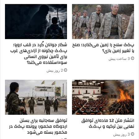
م
ر
و
ت
ر
ا
ک
م
ه
ی
ا
ن
ز
م
پ‌ک‌ک سلاح را زمین می‌گذارد؛ صلح
شکار جوانان کُرد در قلب اروپا؛
و
ا
یا تغییر زمین بازی؟
پ.ک.ک چگونه از آزادی‌های غرب
ج
ل
برای تأمین نیروی انسانی
3 ساعت پیش
و
ی
سوءاستفاده می‌کند؟
د
ر
2 روز پیش
پ
س
.
ا
ک
ن
.
ه‌
ک
ه
پ
ا
ا
ی
ک
انتشار متن 12 ماده‌ای توافق
توافق سه‌جانبه برای بستن
پ
نهایی بین ترکیه و پ.ک.ک
اردوگاه مخمور؛ پرونده پ‌ک‌ک در
س
.
مخمور بسته می‌شود
ا
ک
3 روز پیش
ز
.