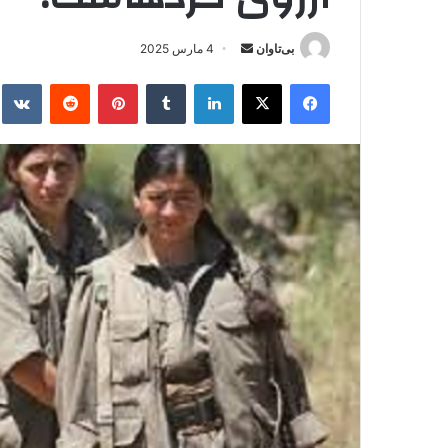
بی‌تاوان
ا
4 مارس 2025
ر
فیس بوک
X
لینکدین
‫تامبلر
‫پین‌ترست
‫رددیت
kte
س
ا
ل
ا
ی
م
ی
ل