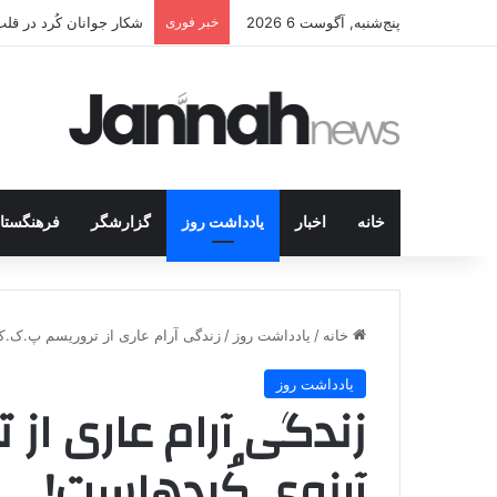
پنج‌شنبه, آگوست 6 2026
خبر فوری
انتشار متن 12 ماده‌ای توافق نهایی بین ترکیه و پ.ک.ک
خانه
اخبار
یادداشت روز
گزارشگر
فرهنگستا
خانه
/
یادداشت روز
/
زندگی آرام عاری از تروریسم پ.ک.ک
یادداشت روز
زندگی آرام عاری از
آرزوی کُردهاست!