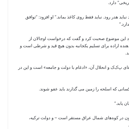
ریخی” دارد.
را گفت: “این روند نباید هدر رود. نباید فقط روی کاغذ بماند.” او افزود: “توافق
ارد.”
رد این موضوع صحبت کرد و گفت که درخواست اوجالان از
نده اراده برای تسلیم یکجانبه بدون هیچ قید و شرطی است و
.
ای پ‌ک‌ک و انحلال آن، «ادغام با دولت و جامعه» است و این در
سانی که اسلحه را زمین می گذارند باید عفو شوند.
ن یابد.”
کنون در کوه‌های شمال عراق مستقر است – و دولت ترکیه،