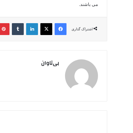
می باشند.
فیس بوک
X
لینکدین
‫تامبلر
اشتراک گذاری
بی‌تاوان