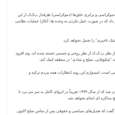
وکراسی و برابری خلق‌ها (دموکراسی) طرفدار پ‌ک‌ک از این
داد که در صورت عمل نکردن به وعده ها، آنکارا عملیات نظامی
یک تاخیری” را تحمل نخواهد کرد.
م از نظر پ.ک.ک از نظر روحی و جسمی خسته شده اند. وی افزود
ه به “شکوفایی، صلح و شادی” در منطقه کمک کند.
است. امیدوارم این روند انتظارات همه مردم ترکیه و
پ‌ک‌ک روز شنبه خواستار آزادی های بیشتر برای اوجالان شد که از سال ۱۹۹۹ تقریباً در انزوای کامل به سر می برد تا
چ مذاکره ای انجام نخواهد شد.
یس مشترک حزب DEM، روز یکشنبه گفت که تعدیل‌های سیاسی و حقوقی پس از تماس صلح اکنون