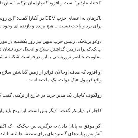
“اجتناب‌ناپذیر” است و افزود که پارلمان ترکیه “نقش تا
باکرهان به اعضای حزب DEM در آنکا
برای برد و باخت نیست… هیچ برنده و بازنده ای وجود ند
دوغو پرینچک، رئیس حزب میهن نیز روز یکشنبه در مو
پ.ک.ک برای زمین گذاشتن سلاح و انحلال خود نشان ده
مقاومت عناصر تروریستی با این درخواست شکسته شد
او افزود که هدف اوجالان فراتر از زمین گذاشتن سلاح‌ه
واقع فرمول «یک دولت، یک ملت» است.
زولکوف کاچار، یک مدیر خرید در خارج از ترکیه، گفت ک
کاچار در دیاربکر گفت: “دیگر بس است، این رنج باید پایا
اگر موفق به پایان دادن به درگیری بین پ‌ک‌ک – که ا
آتش‌بس پیامدهای گسترده‌ای برای منطقه داشته باشد.