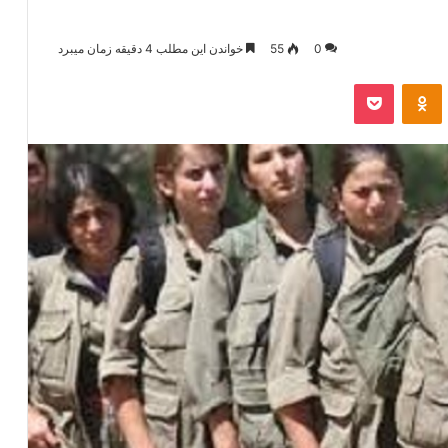
0
55
خواندن این مطلب 4 دقیقه زمان میبرد
‫VKonta
‫Odnoklassniki
پاکت