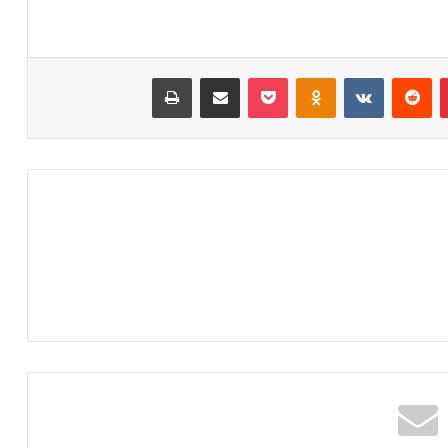
‫پین‌ترست
‫رددیت
‫VKontakte
‫Odnoklassniki
پاکت
اشتراک گذاری از طریق ایمیل
چاپ