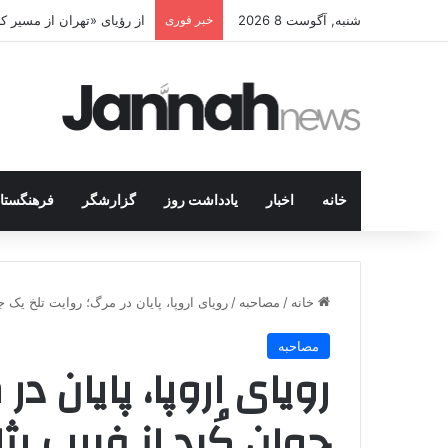
شنبه, آگوست 8 2026
خبر فوری
پژاک در پیچ آخر؛ قندیل ک
خانه
اخبار
یادداشت روز
گزارشگر
فرهنگستا
خانه
/
مصاحبه
/
رویای اروپا، پایان در مرگ؛ روایت تلخ یک 
مصاحبه
رویای اروپا، پایان در
جوان کُرد از فریب پژ