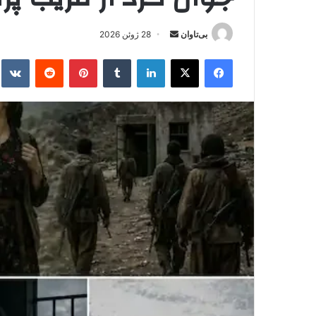
بی‌تاوان
ا
28 ژوئن 2026
ر
فیس بوک
X
لینکدین
‫تامبلر
‫پین‌ترست
‫رددیت
kte
س
ا
ل
ا
ی
م
ی
ل