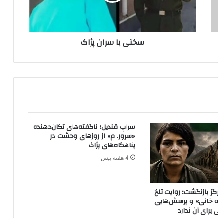
ا
س
ر
ا
سخنی با سران پژاک
ن
پ
ژ
ا
ک
سرابِ قندیل؛ ناگفته‌های تکان‌دهنده
«سرور. م» از روزهای وحشت در
پناهگاه‌های پژاک
4 هفته پیش
گز بازنگشت؛ روایت تلخ
ه خانی» و پرسش‌هایی
برای آن ندارد