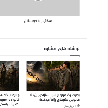
ا
و
د
ا
و
ر
س
د
سخنی با دوستان
ت
ک
ا
ن
ن
ی
د
نوشته های مشابه
روایت یک فرار؛ از سرابِ «آزادی زن» تا
جنازه‌ای که هر
کابوسِ مقر‌های پژاک/پ.ک.ک
خانواده «سرو
که پژاک پاسخی 
4 روز پیش