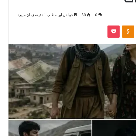
0
39
خواندن این مطلب 1 دقیقه زمان میبرد
‫VKonta
‫Odnoklassniki
پاکت