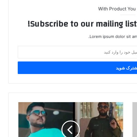
With Product You
Subscribe to our mailing lis
Lorem ipsum dolor sit am
س
خ
ن
ی
ب