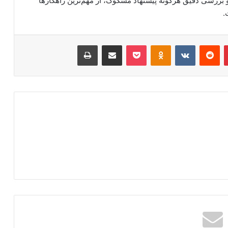
 بررسی دقیق هرگونه پیشنهاد مشکوک، از مهم‌ترین راهکارها
.
‫پین‌ترست
‫رددیت
‫VKontakte
‫Odnoklassniki
پاکت
اشتراک گذاری از طریق ایمیل
چاپ