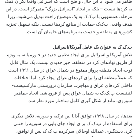
ظاهر می شود. با این حال، واضح است که اسرائیل واقعاً نگران کمک
به کردها نیست – بلکه بر ایجاد “اسرائیل بزرگ” متمرکز است. در این
مرحله، همسویی با پ‌ک‌ک به یک موضوع راحت تبدیل می‌شود، زیرا
هدف واقعی پ‌ک‌ک حمایت از منافع کردها نیست، بلکه تسهیل تجزیه
کشورهای منطقه و خدمت به برنامه‌های حامیان آن است.
پ.ک.ک به عنوان یک عامل آمریکا/اسرائیل
تلاش آمریکا و اسرائیل برای ایجاد نظمی جدید در خاورمیانه، به ویژه
از طریق نهادهای کرد در منطقه، چیز جدیدی نیست. یک مثال قابل
توجه ایجاد منطقه پرواز ممنوع در شمال عراق در سال ۱۹۹۱ است
که عملاً منطقه ای را برای کردهای عراق ایجاد کرد. اما اختلافات
داخلی کردهای عراق و مهاجرت سازمان تروریستی مارکسیست-
لنینیست پ.ک.ک به شمال عراق پس از فروپاشی اتحاد جماهیر
شوروی، مانع از شکل گیری کامل ساختار مورد نظر شد.
بعدها، در سال ۱۹۹۸، توافق آدانا بین ترکیه و سوریه، تلاش دیگری
برای استفاده از پ.ک.ک برای ایجاد جای پایی در سوریه را خنثی
کرد. دستگیری عبدالله اوجالان سرکرده پ ک ک پس از توافق،