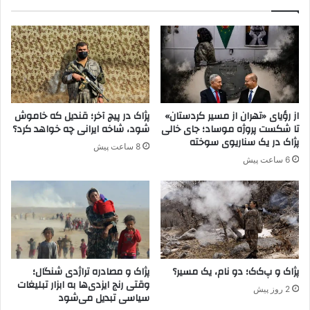
ی
ت
ب
و
ر
ا
ا
ن
ی
د
ا
ب
ت
ا
ح
ف
از رؤیای «تهران از مسیر کردستان»
پژاک در پیچ آخر؛ قندیل که خاموش
ا
ر
تا شکست پروژه موساد؛ جای خالی
شود، شاخه ایرانی چه خواهد کرد؟
د
ا
پژاک در یک سناریوی سوخته
8 ساعت پیش
ک
خ
6 ساعت پیش
ر
و
د
ا
ه
ن
ا
ا
د
و
ر
ج
س
ا
و
ل
پژاک و پ‌ک‌ک؛ دو نام، یک مسیر؟
پژاک و مصادره تراژدی شنگال؛
ر
وقتی رنج ایزدی‌ها به ابزار تبلیغات
ا
2 روز پیش
سیاسی تبدیل می‌شود
ی
ن
ه