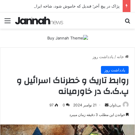
پژاک در پیچ آخر؛ قندیل که خاموش شود، شاخه ایرانی چه خواهد کرد؟
جستجو برای
منو
خانه
/
یادداشت روز
یادداشت روز
روابط تاریک و خطرناک اسرائیل و
پ.ک.ک در خاورمیانه
بی‌تاوان
ا
21 نوامبر 2024
0
97
ر
خواندن این مطلب 3 دقیقه زمان میبرد
س
ا
ل