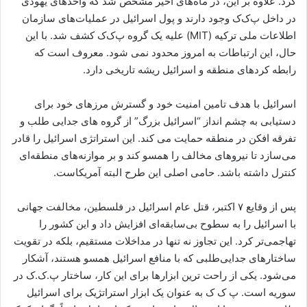
کرد. علاوه بر این، در ماه‌های اخیر مشخص شد که واحدهای یهودی
در داخل پ‌ک‌ک وجود دارند و پول اسرائیل در عملیات‌های سازمان
اطلاعات ملی ترکیه (MIT) علیه یک گروه پ‌ک‌ک کشف شد. با این
حال، این ارتباطات به امروز محدود نمی شود. معروف است که
رابطه کردهای منطقه و اسرائیل ریشه تاریخی دارد.
اسرائیل با هدف تامین امنیت خود و گسترش مرزهای خود برای
دستیابی به چشم انداز “اسرائیل بزرگ” از گروه های جدایی طلب و
تفرقه افکن در منطقه حمایت می کند. این استراتژی اسرائیل را قادر
می‌سازد تا نیروهای مخالف را همسو کند و بر موازنه‌های منطقه‌ای
کنترل داشته باشد. حامی اصلی این طرح البته آمریکاست.
پس از وقایع ۷ اکتبر، قتل عام اسرائیل در فلسطین، مخالفت جهانی
با اسرائیل را به سطوح بی‌سابقه‌ای افزایش داد و این کشور را
تهاجمی‌تر کرد. این تجاوز نه تنها در مداخلات مستقیم، بلکه در تقویت
ساختارهای جدایی‌طلبی که با منافع اسرائیل همسو هستند، آشکار
می‌شود. یکی از راحت ترین ابزارها برای این کار، ساختار پ.ک.ک در
سوریه است. پ ک ک به عنوان یک ابزار استراتژیک برای اسرائیل