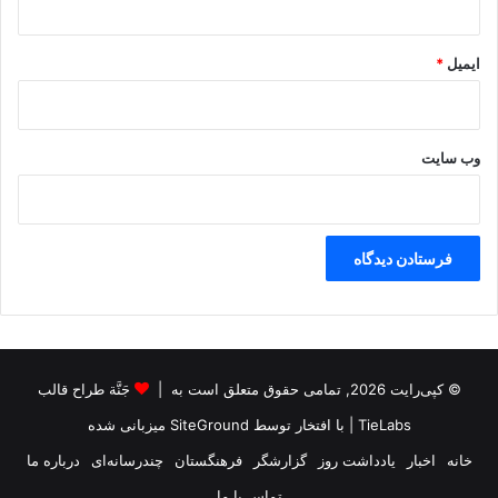
ایمیل
*
وب‌ سایت
© کپی‌رایت 2026, تمامی حقوق متعلق است به |
جَنَّة طراح قالب
TieLabs
| با افتخار توسط
SiteGround
میزبانی شده
خانه
اخبار
یادداشت روز
گزارشگر
فرهنگستان
چندرسانه‌ای
درباره ما
تماس با ما