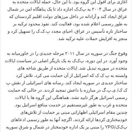
آغازی برای افول این گروه بود. با این حال، حمله ایالات متحده به
عراق در سال ۲۰۰۳ به پ‌ک‌ک اجازه داد تا یک پناهگاه امن در شمال
عراق ایجاد کند و آزادانه در داخل مرزهای دولت اقلیم کردستان که
به طور رسمی اعلام شده بود، فعالیت کند. نفوذ محدود ترکیه بر
ساختار تازه تأسیس در عراق، احیای مجدد پ.ک.ک را تسهیل کرد و
منجر به افزایش حملات علیه ترکیه شد.
وقوع جنگ در سوریه در سال ۲۰۱۱ مرحله جدیدی را در خاورمیانه به
وجود آورد. در این دوره، پ‌ک‌ک به یک بازیگر اصلی در سیاست ایالات
متحده در سوریه تبدیل شد. ایالات متحده از طریق شاخه های
وابسته به پ ک ک که اسرائیل از آن حمایت می کرد، تلاش کرد
ساختار جدیدی در سوریه ایجاد کند. رسانه های اسرائیلی از نقش پ
ک ک/ ی.پ.گ در مبارزه با داعش تمجید کردند. در حالی که حمایت
رسمی اسرائیل هرگز تایید نشد، هماهنگی این گروه ها با ایالات
متحده و غرب به طور غیرمستقیم در خدمت منافع اسرائیل بود.
چندین مقام اسرائیلی اظهاراتی مبنی بر حمایت از تلاش‌های
خودمختاری کردها ارائه کردند، اگرچه آنها به طور رسمی ادعاهای
پ‌ک‌ک/YPG را مبنی بر یک اداره خودمختار در شمال و شرق سوریه