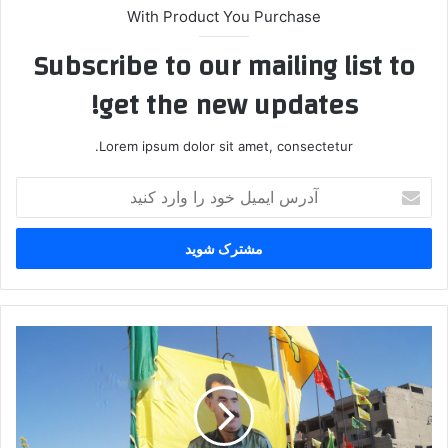
With Product You Purchase
Subscribe to our mailing list to
get the new updates!
Lorem ipsum dolor sit amet, consectetur.
آ
د
ر
س
ا
ی
م
ی
پ
ل
.
خ
ک
و
.
د
ک
ر
م