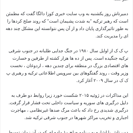
دمیرتاش روز یکشنبه به وب سایت خبری کوزا دالگا گفت که مطمئن
است که رهبر ترکیه “به شدت پشیمان است” که روند صلح کردها را
به طور تاثیرگذاری پایان داد و از آن پس نتوانسته این مشکل چند دهه
ای را مدیریت کند.
پ ک ک از اوایل سال ۱۹۸۰ در جنگ جدایی طلبانه در جنوب شرقی
ترکیه جنگیده است. پس از ده ها هزار کشته از طرفین و خسارت
های اقتصادی بزرگ در منطقه برای چندین دهه ، اردوغان ، نخست
وزیر وقت ، روند گفتگوهای بین سرویس اطلاعاتی ترکیه و رهبری پ
ک ک در سال ۲۰۰۹ آغاز کرد.
این مذاکرات در ژوئیه ۲۰۱۵ شکست خورد زیرا روابط دو طرف به
دلیل درگیری های سوریه و سیاست داخلی تحت فشار قرار گرفت.
درگیری شدیدی رخ داد که باعث مرگ صدها غیرنظامی ، مهاجرت
اجباری و تخریب مراکز شهرها در جنوب شرقی ترکیه شد.
دمیرتاش با اشاره به برنامه صلح ۱۰ ماده ای که در آن زمان توسط