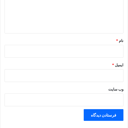
پ
ن
گ
ژ
د
ا
ا
ه
ک
*
نام
*
ایمیل
*
وب‌ سایت