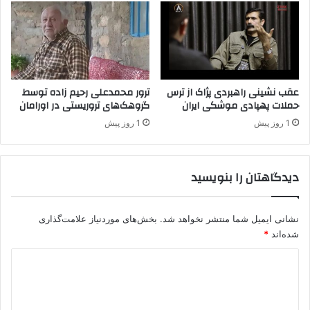
ی
ز
ب
ی
ر
گ
ا
ر
ی
و
پ
ه
.
عقب نشینی راهبردی پژاک از ترس
ترور محمدعلی رحیم زاده توسط
ک
حملات پهپادی موشکی ایران
گروهک‌های تروریستی در اورامان
ک
ت
.
1 روز پیش
1 روز پیش
ر
ک
و
ت
ر
ا
دیدگاهتان را بنویسید
ی
م
س
ی
ت
ن
ی
نشانی ایمیل شما منتشر نخواهد شد.
بخش‌های موردنیاز علامت‌گذاری
ن
پ
ی
شده‌اند
*
.
ر
د
ک
و
.
م
ی
ک
ی
د
/
ک