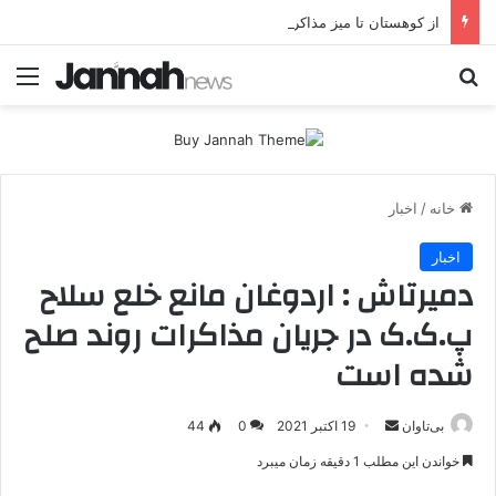
از کوهستان تا میز مذاکره؛ پژاک یک‌شبه «دموکرات» شد!
جستجو برای
منو
خانه
/
اخبار
اخبار
دمیرتاش : اردوغان مانع خلع سلاح
پ.ک.ک در جریان مذاکرات روند صلح
شده است
بی‌تاوان
ا
19 اکتبر 2021
0
44
ر
خواندن این مطلب 1 دقیقه زمان میبرد
س