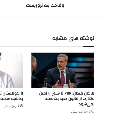
د
وقاحت یک تروریست
و
ک
ر
ن
ی
ی
س
د
ت
نوشته های مشابه
هاکان فیدان: PKK تا سلاح را زمین
از کوهستان تا 
نگذارد، از قانون جدید بهره‌مند
یک‌شبه «دموک
نمی‌شود
1 روز پیش
5 ساعت پیش