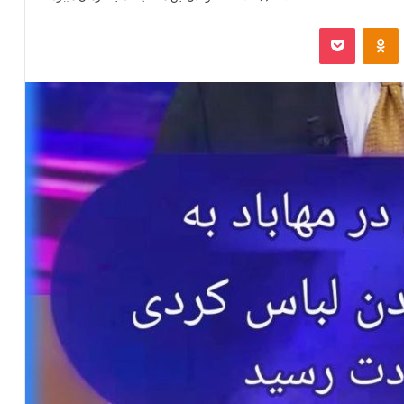
‫VKonta
‫Odnoklassniki
پاکت