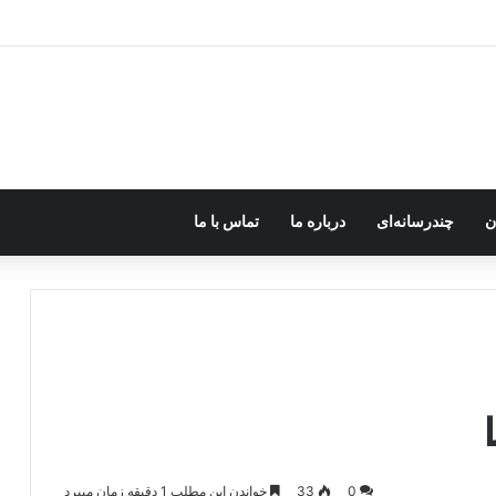
ره؛ پژاک یک‌شبه «دموکرات» شد!
ن
چندرسانه‌ای
درباره ما
تماس با ما
0
33
خواندن این مطلب 1 دقیقه زمان میبرد