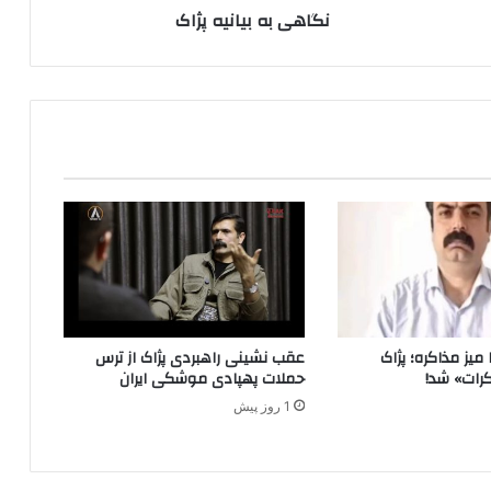
نگاهی به بیانیه پژاک
ا
ن
ی
ه
پ
ژ
ا
ک
میز مذاکره؛ پژاک
عقب نشینی راهبردی پژاک از ترس
رات» شد!
حملات پهپادی موشکی ایران
1 روز پیش