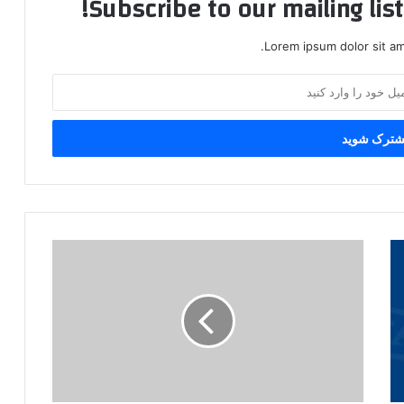
Subscribe to our mailing lis
Lorem ipsum dolor sit am
ن
گ
ا
ه
ی
ب
ه
ب
ی