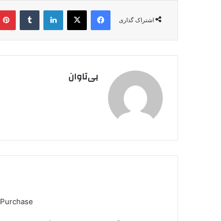
فیس بوک
X
لینکدین
‫تامبلر
اشتراک گذاری
بی‌تاوان
 Purchase