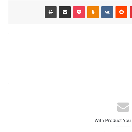
‫پین‌ترست
‫رددیت
‫VKontakte
‫Odnoklassniki
پاکت
اشتراک گذاری از طریق ایمیل
چاپ
With Product You