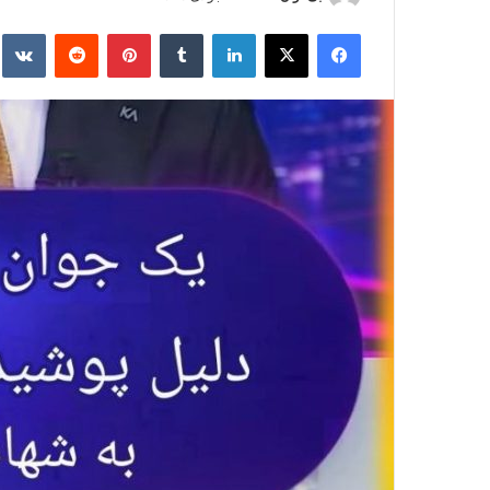
ر
فیس بوک
X
لینکدین
‫تامبلر
‫پین‌ترست
‫رددیت
kte
س
ا
ل
ا
ی
م
ی
ل