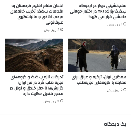
ا
عقب‌نشینی دیگر در اردوگاه
اذعان مقام اقلیم کردستان به
ن
پ.ک.ک/پژاک؛ YPJ در اختیار جولانی
اقدامات پ‌ک‌ک؛ تخریب خانه‌های
ی
داعشی قرار می گیرد!
مردم، اخاذی و مالیات‌گیری
ه
غیرقانونی
1 روز پیش
م
2 روز پیش
س
ع
و
د
ب
ا
ر
همکاری ایران، ترکیه و عراق برای
تحرکات تازه پ.ک.ک و گروه‌های
ز
مقابله با گروه‌های تجزیه‌طلب
تجزیه طلب کُرد در مرز ایران؛
ا
گزارش‌ها از حفر خندق و تونل در
ن
2 روز پیش
محور قندیل حکایت دارد
ی
3 روز پیش
یک دیدگاه