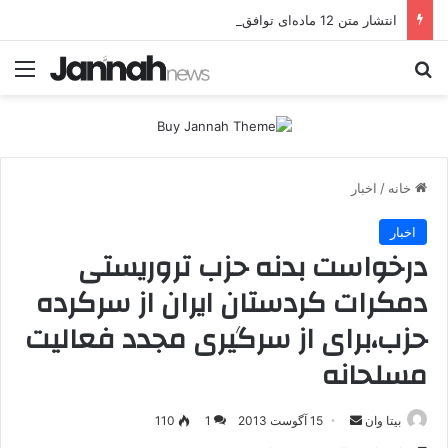
انتشار متن 12 ماده‌ای توافق نهایی بین ترکیه و پ.ک.ک
جستجو برای
منو
خانه
/
اخبار
اخبار
درخواست بدنه حزب تروریستی
دمکرات کردستان ایران از سرکرده
حزب،برای از سرگیری مجدد فعالیت
مسلحانه
بیتا وان
ا
15 آگوست 2013
1
110
ر