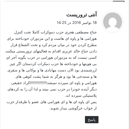
گ
آنتی تروریست
ف
18 نوامبر 2016 در 14:25
ت
جناح مصطفی هجری حزب دموکرات کاملا تحت کنترل
:
هورامی ها و پاوه ای هاست و این مزدوران خودباخته برای
مطرح کردن خود در میان مردم کرد و تحت الشعاع قرار
دادن جناح خالد عزیزی اقدام به فعالیتهای تروریستی میکنند.
کسی نیست که به مزدوران هورامی در حزب بگوید آخر ای
بی هویتها و خودباخته ها حزب دمکرات کردستان اگر چیز
ارزشمندی بود الان دست مهابادی ها و بوکانی ها و سقزی
ها و سنندجی ها بود و هرگز به شما پشت کوهی های
هورامی و پاوه ای سپرده نمیشد!!!!!!!!!!!!!!اکراد حقیقی
دیگر آینده خودرا در حزب نمی بینند و لذا آن را به کردهای
پلاستیکی سپرده اند.
پس ای پاوه ای ها و ای هورامی های عضو یا طرفدار حزب
از خواب خرگوشی بیدار شوید.
پاسخ