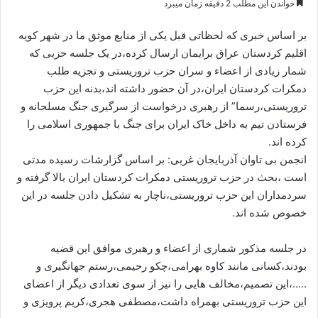
خواندن این مطلب 2 دقیقه زمان میبرد
س
ا
بر اساس خبری که لحظاتی قبل یکی از منابع موثق ما در شهر کویه
ل
اقلیم کردستان عراق برایمان ارسال کرده،در یک جلسه حزبی که
ا
شمار زیادی از اعضاء و سران حزب تروریستی و تجزیه طلب
ی
دمکرات کردستان ایران،در آن حضور داشته اند،بدنه این حزب
م
تروریستی،رسما” از رهبری درخواست از سرگیری جنگ مسلحانه و
ی
فرستادن تیم به داخل خاک ایران برای جنگ با جمهوری اسلامی را
ل
کرده اند.
انجمن بی تاوان آذربایجان غربی: بر اساس گزارشات رسیده مدتی
است ،بحث در حزب تروریستی دمکرات کردستان ایران بالا گرفته و
سردمداران این حزب تروریستی،ناچار به تشکیل دادن جلسه در این
خصوص شده اند.
در جلسه مذکور شماری از اعضاء و رهبری موافق این قضیه
بودند،کسانی مانند کاوه بهرامی،چکو رحیمی،رستم جهانگیری و
…..،این تصمیم،مخالف هایی را نیز از سوی تعدادی دیگر از اعضای
این حزب تروریستی بهمراه داشت،مصطفی هجری،کریم پرویزی و