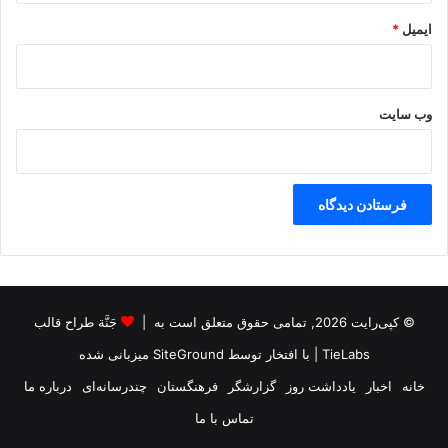
ایمیل
*
وب‌ سایت
© کپی‌رایت 2026, تمامی حقوق متعلق است به |
جَنَّة طراح قالب
TieLabs
| با افتخار توسط
SiteGround
میزبانی شده
خانه
اخبار
یادداشت روز
گزارشگر
فرهنگستان
چندرسانه‌ای
درباره ما
تماس با ما