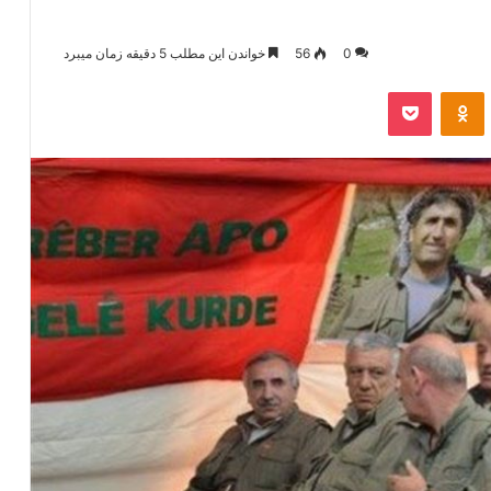
0
56
خواندن این مطلب 5 دقیقه زمان میبرد
‫VKonta
‫Odnoklassniki
پاکت