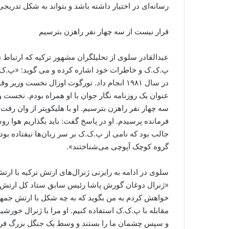
رسانه‌ای در اختیار داشته باشد و بتواند به شکل تدری
قرار نیست از سه چهار نفر راهزن بترسیم
عبدالقادر سلوی از تحلیلگران مشهور ترکیه که ارتباط ن
در سال ۱۹۸۱ انجام داد. تورگوت اوزال نخست و
عنوان یک روزنامه نگار جوان با او همراه بودم. نخست 
سه چهار نفر راهزن بترسیم. او با هلیکوپتر از وان رفت 
فرمانده پرسیدم. او در پاسخ گفت: باید بگذاریم هوا رو
جالب بود که نامی از پ.ک.ک بر سر زبان‌ها نیفتاده بود و
گروه کوچک آپوچی می‌شناختند».
سلوی در ادامه به رایزنی ژنرال‌های ارتش ترکیه با ار
«ژنرال دوغان گورش پاشا رئیس سابق ستاد کل ارتش به 
مقابله با پ.ک.ک استفاده کنیم. او مرا با ژنرال خورشی
و سپس چشمان ما را بستند و وسط یک جنگل بزرگ فرود آ