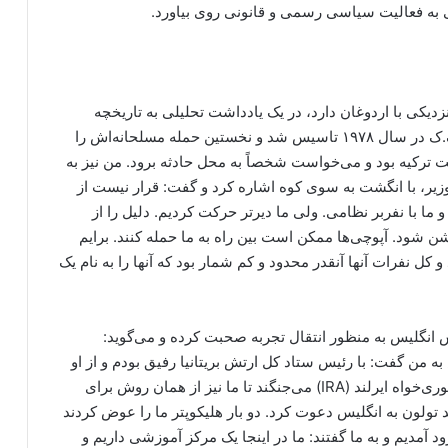
جی به فعالیت سیاسی رسمی و قانونی روی بیاورد.
زدیکی با اردوغان دارد، در یک یادداشت تحلیلی به تاریخچه
پ.ک.ک و خاطرات خود اشاره کرده و می گوید: «پ.ک.ک در سال ۱۹۷۸ تاسیس شد و نخستین حمله مسلحانه‌اش را
زیر وقت ترکیه بود و می‌خواست شخصاً به محل حادثه برود. من نیز به
وزیر، با انگشت به سوی کوه اشاره کرد و گفت: قرار نیست از
و ما با نفربر نظامی. ولی ما دیرتر حرکت کردیم. دلیل را از
شن شود. آپوچی‌ها ممکن است بین راه به ما حمله کنند. برایم
 کل نفرات آنها آنقدر محدود و کم شمار بود که آنها را به نام یک
تش انگلیس به منظور انتقال تجربه صحبت کرده و می‌گوید:
من گفت: با رئیس ستاد کل ارتش بریتانیا رفیق بودم و از او
خواهش کردم به من بگوید که به چه شکل با ارتش جمهوری‌خواه ایرلند (IRA) می‌جنگند تا ما نیز از همان روش برای
د تولون به انگلیس دعوت کرد. دو بار هلیکوپتر ما را عوض کردند
مدیم و به ما گفتند: ما در اینجا یک مرکز آموزشی داریم و