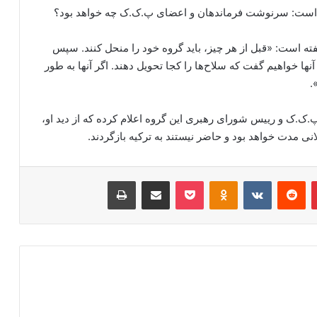
ین است: سرنوشت فرماندهان و اعضای پ.ک.ک چه خواهد بود؟
فته است: «قبل از هر چیز، باید گروه خود را منحل کنند. سپس
آنها خواهیم گفت که سلاح‌ها را کجا تحویل دهند. اگر آنها به طور
.
.ک.ک و رییس شورای رهبری این گروه اعلام کرده که از دید او،
نی مدت خواهد بود و حاضر نیستند به ترکیه بازگردند.
‫پین‌ترست
‫رددیت
‫VKontakte
‫Odnoklassniki
پاکت
اشتراک گذاری از طریق ایمیل
چاپ