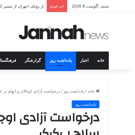
شنبه, آگوست 8 2026
خبر فوری
پژاک در پیچ آخر؛ قندیل ک
خانه
اخبار
یادداشت روز
گزارشگر
فرهنگستا
خانه
/
یادداشت روز
/
درخواست آزادی اوجالان و ابهام در خ
یادداشت روز
درخواست آزادی اوجال
سلاح پ‌ک‌ک