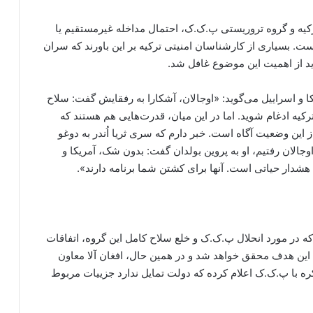
یه و گروه تروریستی پ.ک.ک، احتمال مداخله غیرمستقیم یا
ست. بسیاری از کارشناسان امنیتی ترکیه بر این باورند که سران
باید از اهمیت این موضوع غافل شد.
 و اسراییل می‌گوید: «اوجالان، آشکارا به رفقایش گفت: سلاح
رکیه ادغام شوید. اما در این میان، قدرت‌هایی هم هستند که
ز این وضعیت آگاه است. خبر دارم که سری ثریا اُندر به دوغو
جالان رفتیم، او به پروین بولدان گفت: بدون شک، آمریکا و
 هشدار حیاتی است. آنها برای کشتن شما برنامه دارند».
در مورد انحلال پ.ک.ک و خلع سلاح کامل این گروه، اتفاقات
 این هدف محقق خواهد شد و در همین حال، افغان آلا معاون
 با پ.ک.ک اعلام کرده که دولت تمایل ندارد جزییات مربوط