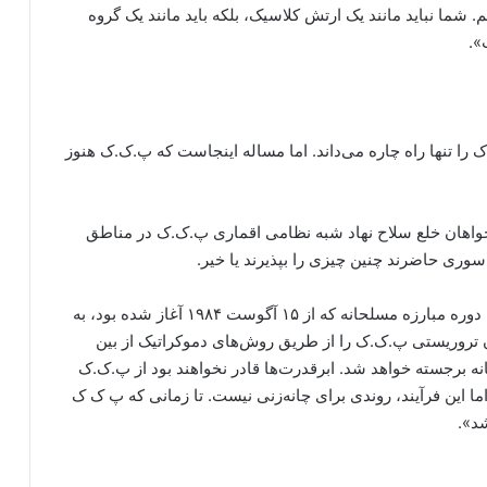
شما نباید مانند یک ارتش کلاسیک، بلکه باید مانند یک گروه
».
 تنها راه چاره می‌داند. اما مساله اینجاست که پ.ک.ک هنوز
خواهان خلع سلاح نهاد شبه نظامی اقماری پ.ک.ک در مناطق
ی حاضرند چنین چیزی را بپذیرند یا خیر.
او می‌نویسد: «با زمین گذاشتن سلاح و انحلال پ.ک.ک، دوره مبارزه مسلحانه که از ۱۵ آگوست ۱۹۸۴ آغاز شده بود، به
ن تروریستی پ.ک.ک را از طریق روش‌های دموکراتیک از بین
انه برجسته خواهد شد. ابرقدرت‌ها قادر نخواهند بود از پ.ک.ک
ما این فرآیند، روندی برای چانه‌زنی نیست. تا زمانی که پ ک ک
شد».