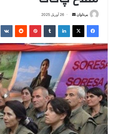
بی‌تاوان
ا
26 آوریل 2025
ر
فیس بوک
X
لینکدین
‫تامبلر
‫پین‌ترست
‫رددیت
kte
س
ا
ل
ا
ی
م
ی
ل