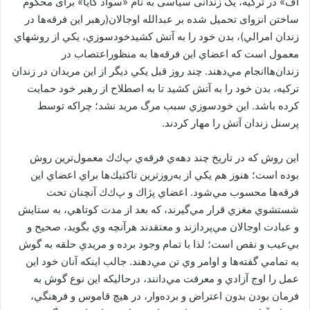
اف» در تركيه، یک زندانی سیاسی به نام «سوآد کایا» برای محکوم
ا
ساختن انزوای تحمیل شده بر عبدالله اوجالان(رهبر اين فرقه‌ها در
ی
زندان امرالي)، بدن خود را به آتش کشیدخودسوزي، يكي از روشهاي
م
معمول است كه اعضاي اين فرقه‌ها به منظوراعتصاب در
ی
زندان‌هاانجام مي‌دهند. چند روز قبل يكي ديگر از اين مريدان در زندان
ل
تركيه، بدن خود را به آتش كشيد تا به اصطلاح از رهبر خود حمايت
كرده باشد. اين خودسوزي سبب مرگ مريد نشد؛ چراكه توسط
پرسنل زندان آتش را مهار كردند.
اين روش كه در تاريخ چند دهه‌ي فرقه‌ي پ‌ك‌ك معمول‌ترين روش
بوده است؛ هنوز هم يكي از به‌روزترين تاكتيك‌ها براي اعضاي اين
فرقه‌ها محسوب مي‌شود. اعضاي پژاك و پ‌ك‌ك آنچنان تحت
شستشوي مغزي قرار مي‌گيرند،‌ كه بعد از مدت كوتاهي، به ستايش
و عبادت اوجالان مي‌پردازند و معتقدند هرآنچه وي بگويد، صحيح و
بي‌عيب و نقص است؛ لذا با تمام وجود برده و مريدي حلقه به گوش
به تمامي گفته‌ها و اوامر وي تن مي‌دهند. جالب اينكه آنان خود اين
عمل را اوج آزادي و معرفت مي‌دانند، درحاليكه اين نوع گوش به
فرمان بودن بدون اعتراض و برده‌وار، در هيچ قاموس و فرهنگي،