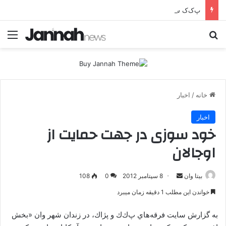
پ‌ک‌ک سلاح را زمین می‌گذارد؛ صلح یا تغییر زمین بازی؟
جستجو برای
منو
خانه
/
اخبار
اخبار
خود سوزی در جهت حمایت از
اوجالان
بیتا وان
ا
8 سپتامبر 2012
0
108
ر
خواندن این مطلب 1 دقیقه زمان میبرد
س
ا
به گزارش سايت فرقه‌هاي پ‌ك‌ك و پژاك، در زندان شهر وان «بخش
ل