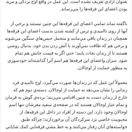
بعنوان آزادي تعريف نشده است. اين عمل در واقع اوج بردگي و مريد
بودن اعضاي اين فرقه‌ها را مي‌رساند.
ناگفته نماند تمامي اعضاي اين فرقه‌ها اين چنين نيستند و برخي از
آنها از روی نااميدي و ترس از كشته شدن بدست اعضاي اين فرقه‌ها
همچنان در زندان باقي مي‌مانند و متحمل حبس‌هاي سنگين مي‌شوند
و برخي هم كه طاقت نمي‌آورند با آتش زدن بدن خود، بدنبال روشي
هستند تا از زندان نجات يابند؛ حتي اگر به قيمت جانش هم تمام
شود. سران واعضاي اين فرقه‌ها هم اسم آنرا گذاشته‌اند خودسوزي
به منظور حمايت از اوجالان.
معمولاً اين عمل كه در زندان‌ها صورت مي‌گيرد، اوج نااميدي فرد
زنداني را نشان مي‌دهد نه حمايت از اوجالان. دسته‌ي دوم هم كه
خارج از زندان دست به چنين اقدامي مي‌زنند؛ برده‌ي گوش به فرمان
و تمام عيار اوجالان هستند كه در صفحه‌ي سفيد مغزشان تنها اسم
اوجالان وجود دارد. اين دسته از افراد در داخل اين فرقه‌ها، از
محبوبيت خاصي نزد سركردگان آن برخوردارند؛‌ چراكه طبق
خواسته‌هاي آنان رفتار مي‌كنند و به خط مشي فرقه‌ايي كمك شاياني