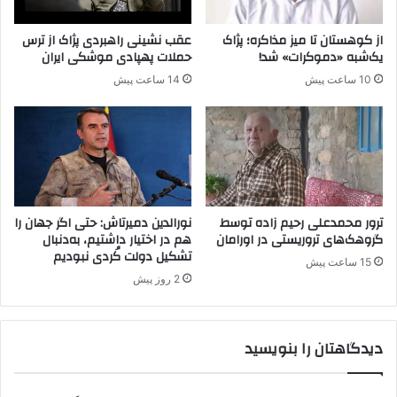
ن
گ
از کوهستان تا میز مذاکره؛ پژاک
عقب نشینی راهبردی پژاک از ترس
م
یک‌شبه «دموکرات» شد!
حملات پهپادی موشکی ایران
ع
10 ساعت پیش
14 ساعت پیش
د
ن
ی
د
ر
پ
ی
ر
ترور محمدعلی رحیم زاده توسط
نورالدین دمیرتاش: حتی اگر جهان را
ا
گروهک‌های تروریستی در اورامان
هم در اختیار داشتیم، به‌دنبال
تشکیل دولت کُردی نبودیم
ن
15 ساعت پیش
ش
2 روز پیش
ه
ر
دیدگاهتان را بنویسید