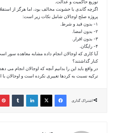
توزیع حاکمیت و عدالت.
اگرچه گاندی با خشونت مخالف بود، اما هرگز از استقل
پروژه صلح اوجالان شامل نکات زیر است:
۱- بدون قید و شرط.
۲- بدون امضا.
۳- بدون اقرار.
۴- رایگان.
آیا کاری که اوجالان انجام داده مشابه معاهده سور ا
کنار گذاشتند؟
در واقع باید این را بدانیم آنچه که اوجالان انجام می د
ترکیه نسبت به کردها تغییری نکرده است و اوجالان با
فیس بوک
X
لینکدین
‫تامبلر
اشتراک گذاری