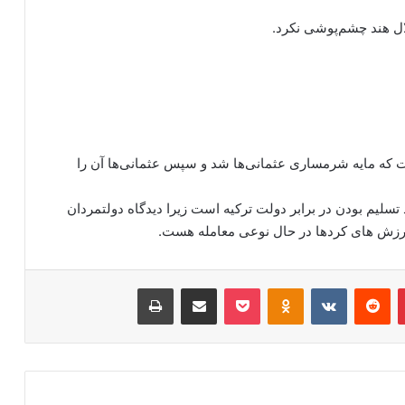
ال هند چشم‌پوشی نکرد.
ست که مایه شرمساری عثمانی‌ها شد و سپس عثمانی‌ها آن را
هد تسلیم بودن در برابر دولت ترکیه است زیرا دیدگاه دولتمردان
 ارزش های کردها در حال نوعی معامله هست.
‫پین‌ترست
‫رددیت
‫VKontakte
‫Odnoklassniki
پاکت
اشتراک گذاری از طریق ایمیل
چاپ