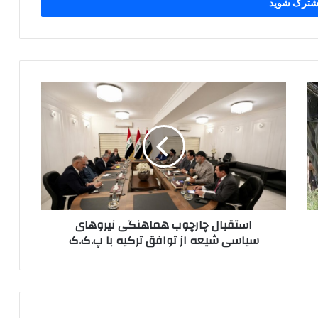
ا
س
ت
ق
ب
ا
ل
چ
ا
استقبال چارچوب هماهنگی نیروهای
ر
سیاسی شیعه از توافق ترکیه با پ.ک.ک
چ
و
ب
ه
م
ا