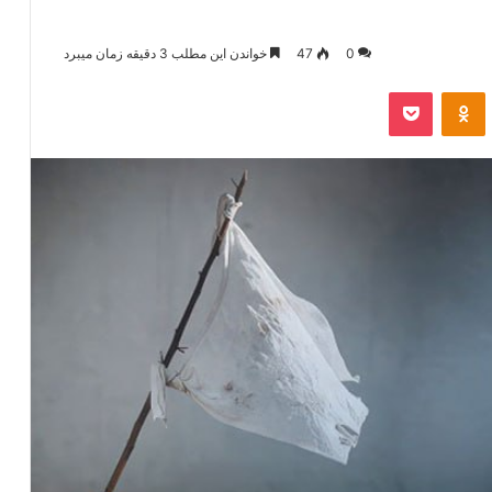
0
47
خواندن این مطلب 3 دقیقه زمان میبرد
‫VKonta
‫Odnoklassniki
پاکت