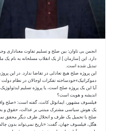
انجمن بی تاوان: بین صلح و تسلیم تفاوت معناداری وجود
دارد. این [سازمان ] از یک انقلاب مسلحانه به نام ی
تبدیل شده است.
این پروژه صلح هیچ تعادلی در تقاضا ندارد. در این پروژ
دموکراتیک»خودساخته تفکرات اوجالان در نظام دولت تر
آیا این یک پروژه صلح است، یا پروژه تسلیم ایدئولوژیک
اندیشه و هویت است؟
فیلسوف مشهور، ایمانوئل کانت، گفته است: «صلح واقعی 
یک هوش سیاسی مشترک مبتنی بر عدالت، حقوق و به
صلح با تحمیل یک طرف و انحلال طرف دیگر محقق نم
هگل، فیلسوف جهان، گفت: «تاریخ نمی‌تواند بدون چالش