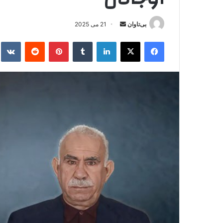
بی‌تاوان
ا
21 می 2025
ر
فیس بوک
X
لینکدین
‫تامبلر
‫پین‌ترست
‫رددیت
kte
س
ا
ل
ا
ی
م
ی
ل