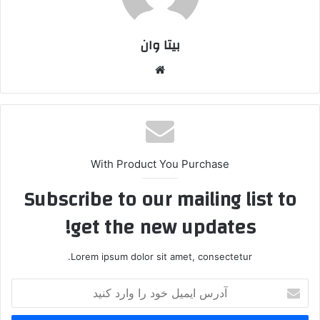
بیتا وان
وبس
ایت
With Product You Purchase
Subscribe to our mailing list to
get the new updates!
Lorem ipsum dolor sit amet, consectetur.
آ
د
ر