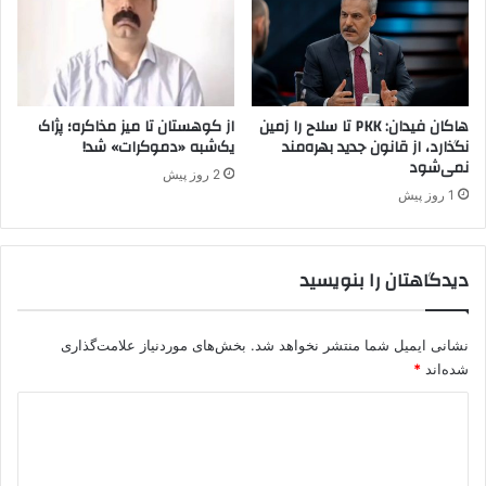
A
K
P
ا
ئ
ت
هاکان فیدان: PKK تا سلاح را زمین
از کوهستان تا میز مذاکره؛ پژاک
ل
نگذارد، از قانون جدید بهره‌مند
یک‌شبه «دموکرات» شد!
نمی‌شود
ا
2 روز پیش
ف
1 روز پیش
ا
ن
ت
دیدگاهتان را بنویسید
خ
ا
ب
نشانی ایمیل شما منتشر نخواهد شد.
بخش‌های موردنیاز علامت‌گذاری
ا
ت
شده‌اند
*
ی
د
ا
ی
ی
ج
د
ا