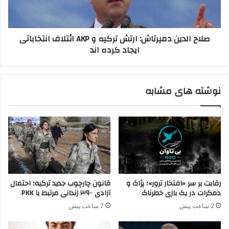
ا
د
ی
ی
ا
ن
صلاح الدین دمیرتاش: ارتش ترکیه و AKP ائتلاف انتخاباتی
ی
د
ایجاد کرده اند
ت
م
ا
ی
ل
ر
ی
ت
نوشته های مشابه
ا
ا
ب
ش
ه
:
ک
ا
و
ر
ب
ت
ا
ش
ن
ت
ی
ر
رقابت بر سر «افتخار ترور»؛ پژاک و
قانون چارچوب جدید ترکیه؛ احتمال
ش
ک
دمکرات در یک بازی خطرناک
آزادی ۳۹۰۰ زندانی مرتبط با PKK
د
ی
2 ساعت پیش
7 ساعت پیش
ه
و