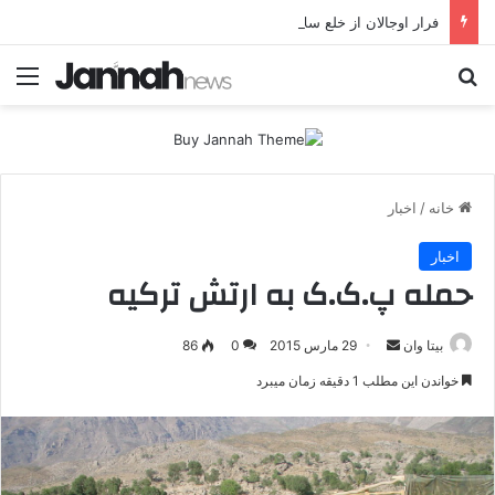
فرار اوجالان از خلع سلاح پژاک؛ صلح برای پ.ک.ک، «استثنا» برای پژاک؟
جستجو برای
منو
خانه
/
اخبار
اخبار
حمله پ.ک.ک به ارتش ترکیه
بیتا وان
ا
29 مارس 2015
0
86
ر
خواندن این مطلب 1 دقیقه زمان میبرد
س
ا
ل
ا