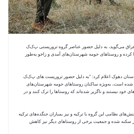
راق می‌گوید، بە دلیل حضور عناصر گروه تروریستی پ‌ک‌ک
کردە و روستاهای حومە شهرستان‌های آمدی و زاخو بەطور
ستان دهوک اعلام کرد: ”بە دلیل حضور تروریست های پ‌ک‌ک
و شدە است، بەویژە ساکنان روستاهای حومە شهرستان‌های
ای خود نیستند و ناگزیر شدەاند کە روستا‌ها را ترک کنند و در
نش‌های نظامی این گروه با ترکیە و نیز بمباران جنگدەهای ترکیە
الی از سکنە شدە و جمعیت برخی از روستاهای دیگر نیز کاهش