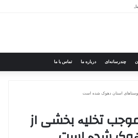
رزه مسلحانه در میان کردها اعتبار گذشته را ندارد؟
ن
چندرسانه‌ای
درباره ما
تماس با ما
وستاهای استان دهوک شدە است
موجب تخلیە بخشی از
هوک شدە است