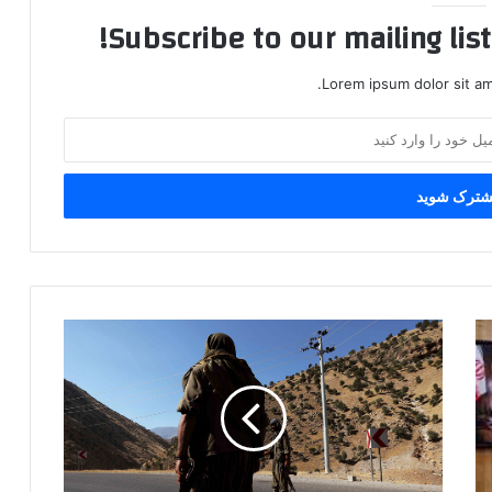
Subscribe to our mailing lis
Lorem ipsum dolor sit am
ن
ی
ر
و
ه
ا
ی
ا