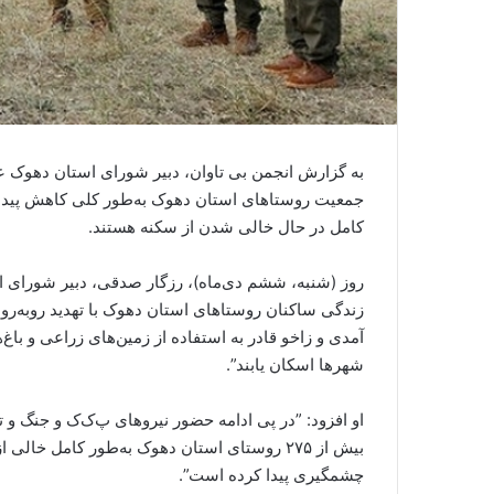
به گزارش انجمن بی تاوان، دبیر شورای استان دهوک ع
جمعیت روستاهای استان دهوک بەطور کلی کاهش پیدا 
کامل در حال خالی شدن از سکنە هستند.
روز (شنبە، ششم دی‌ماه)، رزگار صدقی، دبیر شورای ا
زندگی ساکنان روستاهای استان دهوک با تهدید روبەر
آمدی و زاخو قادر بە استفادە از زمین‌های زراعی و باغ‌ه
شهر‌ها اسکان یابند”.
او افزود: ”در پی ادامە حضور نیروهای پ‌ک‌ک و جنگ و ت
بیش از ٢٧۵ روستای استان دهوک بەطور کامل خ
چشمگیری پیدا کردە است”.