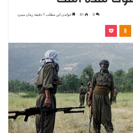
0
41
خواندن این مطلب 1 دقیقه زمان میبرد
‫VKonta
‫Odnoklassniki
پاکت