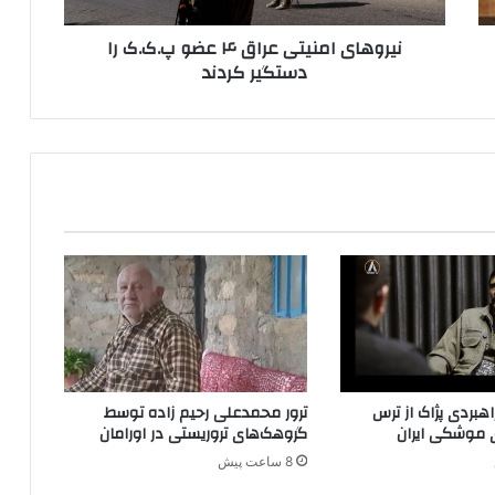
م
نیروهای امنیتی عراق ۴ عضو پ.ک.ک را
ن
دستگیر کردند
ی
ت
ی
ع
ر
ا
ق
۴
ع
ض
و
پ
.
ک
.
بردی پژاک از ترس
ترور محمدعلی رحیم زاده توسط
ک
 موشکی ایران
گروهک‌های تروریستی در اورامان
ر
8 ساعت پیش
ا
د