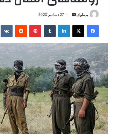
بی‌تاوان
ا
27 دسامبر 2020
ر
فیس بوک
X
لینکدین
‫تامبلر
‫پین‌ترست
‫رددیت
kte
س
ا
ل
ا
ی
م
ی
ل