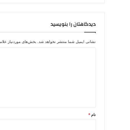
گ
ب
ا
دیدگاهتان را بنویسید
ا
ی
ر
ا
نشانی ایمیل شما منتشر نخواهد شد.
بخش‌های موردنیاز علام
ن
د
خ
ب
ی
ر
د
د
ا
گ
د
ا
ه
*
نام
*