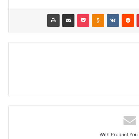
‫پین‌ترست
‫رددیت
‫VKontakte
‫Odnoklassniki
پاکت
اشتراک گذاری از طریق ایمیل
چاپ
With Product You