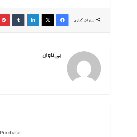
فیس بوک
X
لینکدین
‫تامبلر
اشتراک گذاری
بی‌تاوان
 Purchase