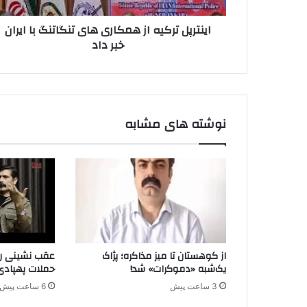
ر
ر
د
اینترپل ترکیه از همکاری های تنگاتنگ با ایران
ک
ک
خبر داد
ی
ن
ه
ی
ا
د
ز
ه
م
نوشته های مشابه
ک
ا
ر
ی
ه
ا
ی
ت
ن
از کوهستان تا میز مذاکره؛ پژاک
عقب نشینی راه
گ
یک‌شبه «دموکرات» شد!
حملات پهپادی
ا
3 ساعت پیش
6 ساعت پیش
ت
ن