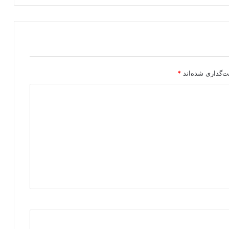
س
ت
گ
ی
ر
ک
ر
ت‌گذاری شده‌اند
*
د
ن
د