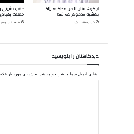
ر
از کوهستان تا میز مذاکره؛ پژاک
عقب نشینی راه
س
یک‌شبه «دموکرات» شد!
حملات پهپادی
ی
35 دقیقه پیش
4 ساعت پیش
د
ه
ا
س
ت
دیدگاهتان را بنویسید
نشانی ایمیل شما منتشر نخواهد شد.
بخش‌های موردنیاز علام
د
ی
د
گ
ا
ه