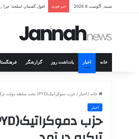
شنبه, آگوست 8 2026
خبر فوری
افول گفتمان اسلحه؛ چرا مبا
خانه
اخبار
یادداشت روز
گزارشگر
فرهنگستا
خانه
/
اخبار
/
حزب دموکراتیک(PYD) تحت سلطه دولت ترکیه در آمد
اخبار
ترکیه در آمد