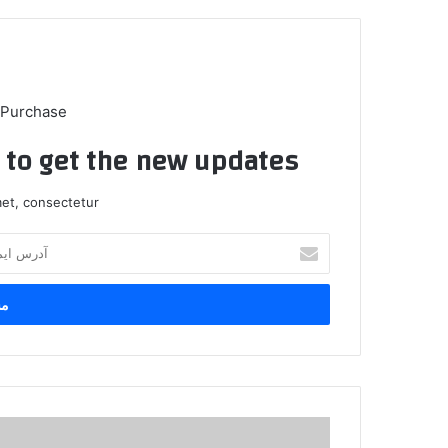
 Purchase
t to get the new updates!
et, consectetur.
آ
د
ر
س
ا
ی
م
ی
ل
ز
خ