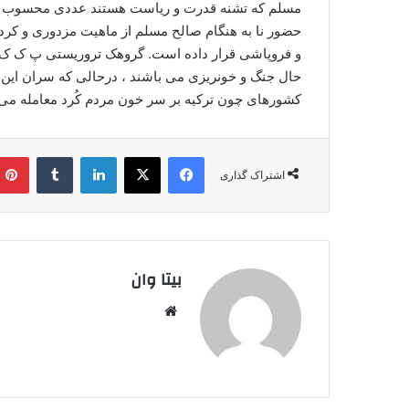
مسلم که تشنه قدرت و ریاست هستند عددی محسوب 
حضور نا به هنگام صالح مسلم از ماهیت مزدوری و کردس
و فروپاشی قرار داده است. گروهک تروریستی پ ک ک و
حال جنگ و خونریزی می باشند ، درحالی که سران این ف
کشورهای چون ترکیه بر سر خون مردم کُرد معامله می 
فیس بوک
X
لینکدین
‫تامبلر
اشتراک گذاری
بیتا وان
وبس
ایت