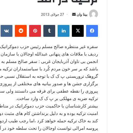
بیتا وان
ا
27 جولای 2013
ر
فیس بوک
X
لینکدین
‫تامبلر
‫پین‌ترست
‫رددیت
kte
س
ا
ل
سفره غیر منتظره صالح مسلم رئیس حزب دموکراتیک و د
ا
ردیف با ملاقات های پنهانی عبدالله اوجالان با سازمان
ی
انجمن بی تاوان آذربایجان غربی : سفر صالح مسلم به تر
م
باشد که بر سر خون مردم کُرد با سیاستمداران ترکیه م
ی
ل
برگزاری جشن ها و صدور بیانیه های مختلفی از پیروز
پیروزی را نقطه عطفی برای فرقه می دانستند ولی سفر 
ترکیه ضربه ی مهلکی بر پ ک ک وارد ساخت.
بیشتر کارشناسان با حاکمیت حزب دموکراتیک در مناطق
امنیت ترکیه بوده و به دلیل برنداشتن کام های مثبت د
کند به خاک ترکیه حمله خواهد کرد ،اما رجب طیب اردوغا
پروسه امرالی توانست اوجالان را تحت سلطه خود در آ