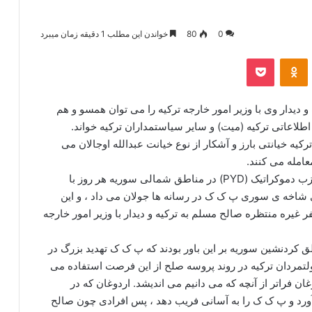
0
80
خواندن این مطلب 1 دقیقه زمان میبرد
‫VKonta
‫Odnoklassniki
پاکت
یدار وی با وزیر امور خارجه ترکیه را می توان همسو و هم
 اطلاعاتی ترکیه (میت) و سایر سیاستمداران ترکیه خواند.
کیه خیانتی بارز و آشکار از نوع خیانت عبدالله اوجالان می
عامله می کنند.
گروهک تروریستی پ ک ک با توجه به استقلال نسبی حزب دموکراتیک (PYD) در مناطق شمالی سوریه هر روز با
ی شاخه ی سوری پ ک ک در رسانه ها جولان می داد ، و این
غیره منتظره صالح مسلم به ترکیه و دیدار با وزیر امور خارجه
 کردنشین سوریه بر این باور بودند که پ ک ک تهدید بزرگ در
ولتمردان ترکیه در روند پروسه صلح از این فرصت استفاده می
ن فراتر از آنچه که می دانیم می اندیشد. اردوغان که در
ورد و پ ک ک را به آسانی فریب دهد ، پس افرادی چون صالح