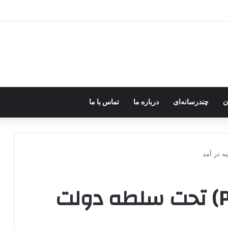
رزه مسلحانه در میان کردها اعتبار گذشته را ندارد؟
ن
چندرسانه‌ای
درباره ما
تماس با ما
حزب دموکراتیک(PYD) تحت سلطه دولت