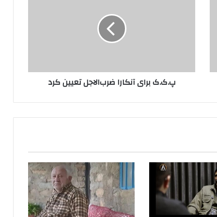
.
ک
.
ک
ب
ر
ا
ی
پ.ک.ک برای آنکارا ضر‌ب‌الاجل تعیین کرد
آ
ن
ک
ا
ر
ا
ض
ر‌
ب‌
ا
ل
ا
ج
ل