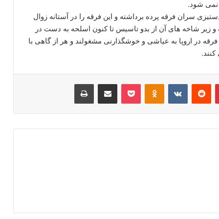
نمی شود.
تیزی سران فرقه پرده برداشته و این فرقه را در آستانه زوال
 زیر شاخه های آن از بدو تاسیس تا کنون اسلحه به دست در
رقه در اروپا به عیاشی و خوشگذارنی مشغولند و هر از گاهی با
کنند.
‫پین‌ترست
‫رددیت
‫VKontakte
‫Odnoklassniki
پاکت
اشتراک گذاری از طریق ایمیل
چاپ