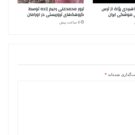
ت
بردی پژاک از ترس
ترور محمدعلی رحیم زاده توسط
ع
 موشکی ایران
گروهک‌های تروریستی در اورامان
ی
6 ساعت پیش
ی
ن
ک
ر
د
ت‌گذاری شده‌اند
*