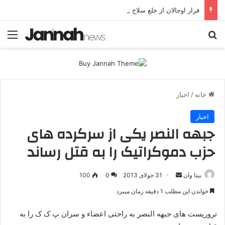
فرار اوجالان از خلع سلاح پژاک؛ صلح برای پ.ک.ک، «استثنا» برای پژاک؟
جستجو برای
منو
خانه
/
اخبار
اخبار
جبهه النصر یکی از سرکرده های
حزب دموکراتیک را به قتل رساند
بیتا وان
ا
31 جولای 2013
0
100
ر
خواندن این مطلب 1 دقیقه زمان میبرد
س
ا
تروریست های جبهه النصر به راحتی اعضاء و سران پ ک ک را به
ل