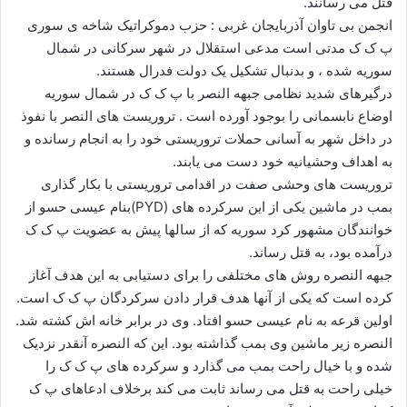
قتل می رسانند.
ا
انجمن بی تاوان آذربایجان غربی : حزب دموکراتیک شاخه ی سوری
ی
پ ک ک مدتی است مدعی استقلال در شهر سرکانی در شمال
م
سوریه شده ، و بدنبال تشکیل یک دولت فدرال هستند.
ی
درگیرهای شدید نظامی جبهه النصر با پ ک ک در شمال سوریه
ل
اوضاع نابسمانی را بوجود آورده است . تروریست های النصر با نفوذ
در داخل شهر به آسانی حملات تروریستی خود را به انجام رسانده و
به اهداف وحشیانیه خود دست می یابند.
تروریست های وحشی صفت در اقدامی تروریستی با بکار گذاری
بمب در ماشین یکی از این سرکرده های (PYD)بنام عیسی حسو از
خوانندگان مشهور کرد سوریه که از سالها پیش به عضویت پ ک ک
درآمده بود، به قتل رساند.
جبهه النصره روش های مختلفی را برای دستیابی به این هدف آغاز
کرده است که یکی از آنها هدف قرار دادن سرکردگان پ ک ک است.
اولین قرعه به نام عیسی حسو افتاد. وی در برابر خانه اش کشته شد.
النصره زیر ماشین وی بمب گذاشته بود. این که النصره آنقدر نزدیک
شده و با خیال راحت بمب می گذارد و سرکرده های پ ک ک را
خیلی راحت به قتل می رساند ثابت می کند برخلاف ادعاهای پ ک