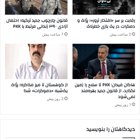
ن
ی
ك
ر
ر
ی
رقابت بر سر «افتخار ترور»؛ پژاک و
قانون چارچوب جدید ترکیه؛ احتمال
د
ا
دمکرات در یک بازی خطرناک
آزادی ۳۹۰۰ زندانی مرتبط با PKK
ه
ز
2 ساعت پیش
7 ساعت پیش
ا
م
ن
ش
د
ا
ر
ک
ت
د
ر
هاکان فیدان: PKK تا سلاح را زمین
از کوهستان تا میز مذاکره؛ پژاک
م
نگذارد، از قانون جدید بهره‌مند
یک‌شبه «دموکرات» شد!
نمی‌شود
ذ
2 روز پیش
ا
1 روز پیش
ک
ر
ا
دیدگاهتان را بنویسید
ت
ص