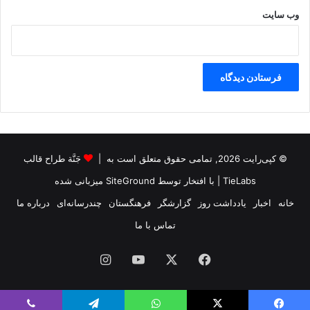
وب‌ سایت
© کپی‌رایت 2026, تمامی حقوق متعلق است به |
جَنَّة طراح قالب
TieLabs
| با افتخار توسط
SiteGround
میزبانی شده
خانه
اخبار
یادداشت روز
گزارشگر
فرهنگستان
چندرسانه‌ای
درباره ما
تماس با ما
فیس
X
یوتیوب
اینستاگرام
بوک