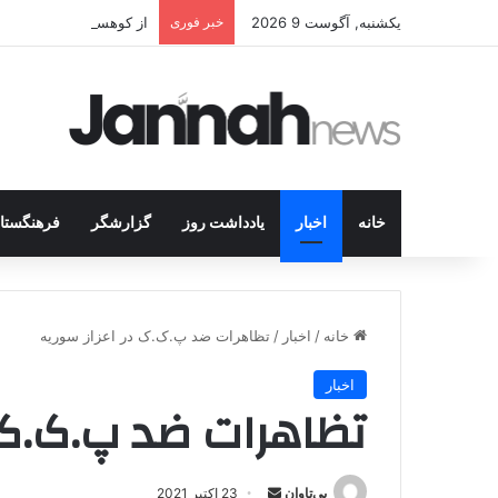
یکشنبه, آگوست 9 2026
خبر فوری
از کوهستان تا میز مذاک
خانه
اخبار
یادداشت روز
گزارشگر
فرهنگستا
خانه
/
اخبار
/
تظاهرات ضد پ.ک.ک در اعزاز سوریه
اخبار
تظاهرات ضد پ.ک.ک د
بی‌تاوان
ا
23 اکتبر 2021