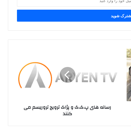
ر
س
ا
ن
ه
ه
ا
ی
پ
رسانه های پ.ک.ک و پژاک ترویج تروریسم می
.
کنند
ک
.
ک