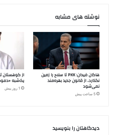
ا
ر
ت
نوشته های مشابه
ب
ا
ط
ی
ب
ه
پ
.
ک
هاکان فیدان: PKK تا سلاح را زمین
از کوهستان تا 
.
نگذارد، از قانون جدید بهره‌مند
یک‌شبه «دموک
ک
نمی‌شود
1 روز پیش
5 ساعت پیش
دیدگاهتان را بنویسید