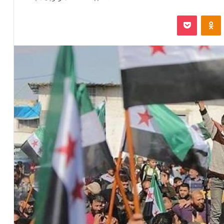
‫VKonta
‫Odnoklassniki
پاکت