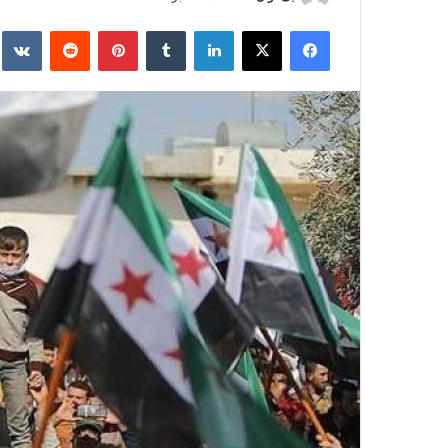
ر
فیس بوک
X
لینکدین
‫تامبلر
‫پین‌ترست
‫رددیت
kte
س
ا
ل
ا
ی
م
ی
ل