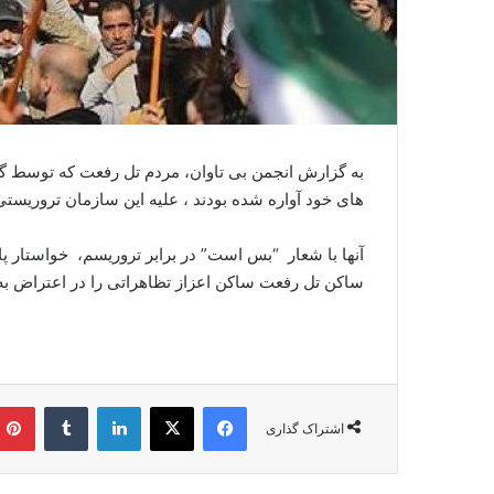
های خود آواره شده بودند ، علیه این سازمان تروریستی
آنها با شعار “بس است” در برابر تروریسم، خواستار 
ساکن تل رفعت ساکن اعزاز تظاهراتی را در اعتراض به اشغال سا
فیس بوک
X
لینکدین
‫تامبلر
اشتراک گذاری