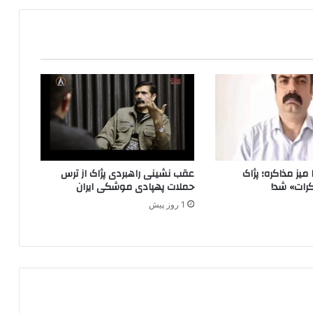
و
پ
ژ
ا
ک
ت
ر
و
ی
ج
ت
ر
میز مذاکره؛ پژاک
عقب نشینی راهبردی پژاک از ترس
و
رات» شد!
حملات پهپادی موشکی ایران
ر
1 روز پیش
ی
س
م
م
ی
ک
ن
ن