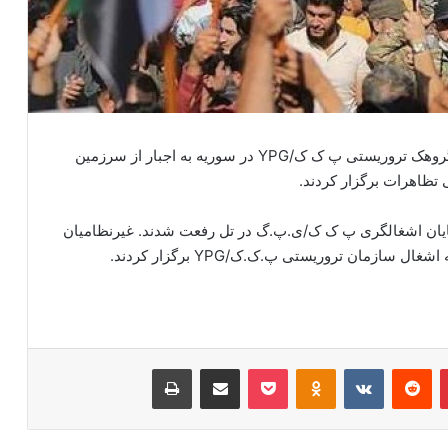
به گزارش انجمن بی تاوان، مردم تل رفعت که توسط گروهک تروریستی پ ک ک/YPG در سوریه به اجبار از سرزمین
 تظاهرات برگزار کردند.
پایان اشغالگری پ ک ک/ی.پ.گ در تل رفعت شدند. غیرنظامیان
زمان تروریستی پ.ک.ک/YPG برگزار کردند.
‫پین‌ترست
‫رددیت
‫VKontakte
‫Odnoklassniki
پاکت
اشتراک گذاری از طریق ایمیل
چاپ