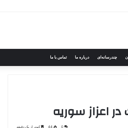
ره؛ پژاک یک‌شبه «دموکرات» شد!
ن
چندرسانه‌ای
درباره ما
تماس با ما
ر اعزاز سوریه
0
44
کمتر از یک دقیقه