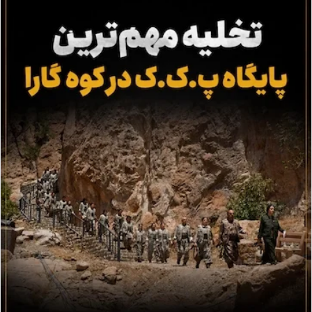
ا
ی
م
ی
ل