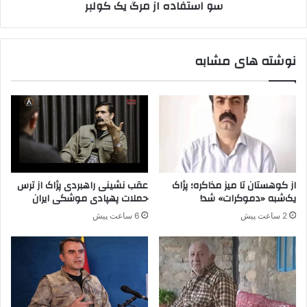
سو استفاده از مرگ یک کولبر
ا
ز
م
ر
نوشته های مشابه
گ
ی
ک
ک
و
ل
ب
ر
از کوهستان تا میز مذاکره؛ پژاک
عقب نشینی راهبردی پژاک از ترس
یک‌شبه «دموکرات» شد!
حملات پهپادی موشکی ایران
2 ساعت پیش
6 ساعت پیش