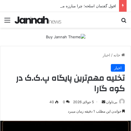
افول گفتمان اسلحه؛ چرا مبارزه مسلحانه در میان کردها اعتبار گذشته را ندارد؟
جستجو برای
منو
خانه
/
اخبار
اخبار
تخلیه مهم‌ترین پایگاه پ.ک.ک در
کوه گارا
بی‌تاوان
ا
5 جولای 2026
0
40
ر
خواندن این مطلب 1 دقیقه زمان میبرد
س
ا
ل