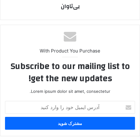
بی‌تاوان
With Product You Purchase
Subscribe to our mailing list to
get the new updates!
Lorem ipsum dolor sit amet, consectetur.
آ
د
ر
س
ا
ی