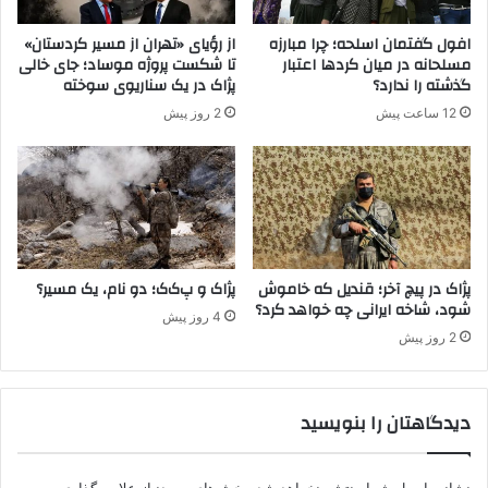
م
چ
ا
ه
افول گفتمان اسلحه؛ چرا مبارزه
از رؤیای «تهران از مسیر کردستان»
ل
خ
مسلحانه در میان کردها اعتبار
تا شکست پروژه موساد؛ جای خالی
ع
و
گذشته را ندارد؟
پژاک در یک سناریوی سوخته
ر
ا
12 ساعت پیش
2 روز پیش
ا
ه
ق
د
ش
د
؟
پژاک در پیچ آخر؛ قندیل که خاموش
پژاک و پ‌ک‌ک؛ دو نام، یک مسیر؟
شود، شاخه ایرانی چه خواهد کرد؟
4 روز پیش
2 روز پیش
دیدگاهتان را بنویسید
نشانی ایمیل شما منتشر نخواهد شد.
بخش‌های موردنیاز علامت‌گذاری