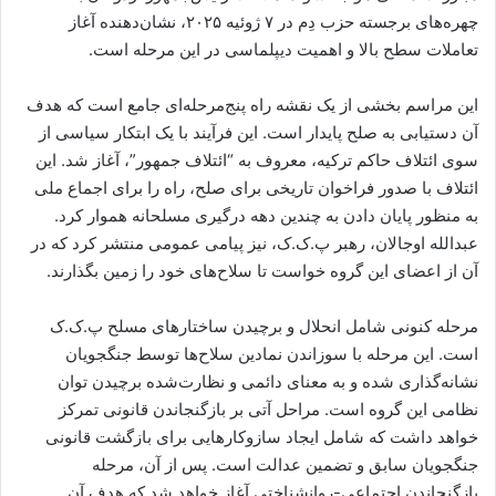
چهره‌های برجسته حزب دِم در ۷ ژوئیه ۲۰۲۵، نشان‌دهنده آغاز
تعاملات سطح بالا و اهمیت دیپلماسی در این مرحله است.
این مراسم بخشی از یک نقشه راه پنج‌مرحله‌ای جامع است که هدف
آن دستیابی به صلح پایدار است. این فرآیند با یک ابتکار سیاسی از
سوی ائتلاف حاکم ترکیه، معروف به “ائتلاف جمهور”، آغاز شد. این
ائتلاف با صدور فراخوان تاریخی برای صلح، راه را برای اجماع ملی
به منظور پایان دادن به چندین دهه درگیری مسلحانه هموار کرد.
عبدالله اوجالان، رهبر پ.ک.ک، نیز پیامی عمومی منتشر کرد که در
آن از اعضای این گروه خواست تا سلاح‌های خود را زمین بگذارند.
مرحله کنونی شامل انحلال و برچیدن ساختارهای مسلح پ.ک.ک
است. این مرحله با سوزاندن نمادین سلاح‌ها توسط جنگجویان
نشانه‌گذاری شده و به معنای دائمی و نظارت‌شده برچیدن توان
نظامی این گروه است. مراحل آتی بر بازگنجاندن قانونی تمرکز
خواهد داشت که شامل ایجاد سازوکارهایی برای بازگشت قانونی
جنگجویان سابق و تضمین عدالت است. پس از آن، مرحله
بازگنجاندن اجتماعی-روانشناختی آغاز خواهد شد که هدف آن