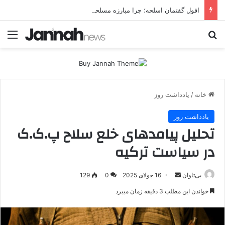
افول گفتمان اسلحه؛ چرا مبارزه مسلحانه در میان کردها اعتبار گذشته را ندارد؟
جستجو برای
منو
خانه
/
یادداشت روز
یادداشت روز
تحلیل پیامدهای خلع سلاح پ.ک.ک
در سیاست ترکیه
بی‌تاوان
ا
16 جولای 2025
0
129
ر
خواندن این مطلب 3 دقیقه زمان میبرد
س
ا
ل