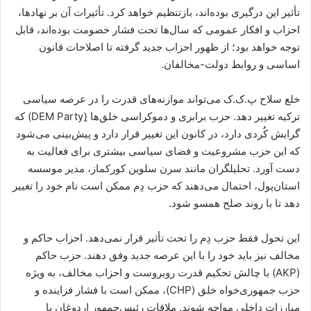
تأثیر این درگیری بوده‌اند، بازتنظیم خواهد کرد. تأثیرات آن بر نهادها،
احزاب و افکار عمومی که سال‌ها تحت فشار خصومت بوده‌اند، قابل
توجه خواهد بود؛ از ظهور احزاب جدید گرفته تا اصلاحات قانون
اساسی و روابط دولت-مخالفان.
خلع سلاح پ.ک.ک می‌تواند موازنه‌های قدرت را در عرصه سیاسی
ترکیه تغییر دهد. حزب برابری و دموکراسی خلق‌ها (ِDEM Party) که
گرایش کُردی دارد، در کانون این تغییر قرار دارد و پیش‌بینی می‌شود
که این حزب مشروعیت و فضای سیاسی بیشتری برای فعالیت به
دست آورد. تحلیلگران مانند سرن سلوین کورکماز، مدیر موسسه
استان‌پول، احتمال می‌دهند که حزب دِم ممکن است نام خود را تغییر
دهد تا با روند صلح همسو شود.
این تحول فقط حزب دِم را تحت تأثیر قرار نمی‌دهد. احزاب حاکم و
مخالف نیز باید خود را با این عرصه جدید وفق دهند. حزب حاکم
(AKP) با چالش تحکیم قدرت روبروست و احزاب مخالف، به ویژه
حزب جمهوری‌خواه خلق (CHP)، ممکن است با فشار فزاینده و
مبارزات داخلی مواجه شوند. ملاقات رئیس‌جمهور اردوغان با