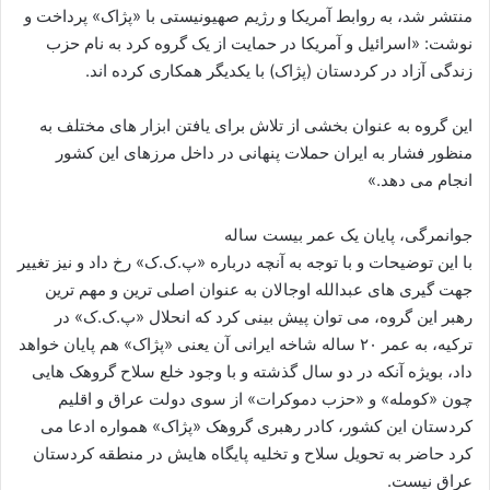
منتشر شد، به روابط آمریکا و رژیم صهیونیستی با «پژاک» پرداخت و
نوشت: «اسرائیل و آمریکا در حمایت از یک گروه کرد به نام حزب
زندگی آزاد در کردستان (پژاک) با یکدیگر همکاری کرده اند.
این گروه به عنوان بخشی از تلاش برای یافتن ابزار های مختلف به
منظور فشار به ایران حملات پنهانی در داخل مرزهای این کشور
انجام می دهد.»
جوانمرگی، پایان یک عمر بیست ساله
با این توضیحات و با توجه به آنچه درباره «پ.ک.ک» رخ داد و نیز تغییر
جهت گیری های عبدالله اوجالان به عنوان اصلی ترین و مهم ترین
رهبر این گروه، می توان پیش بینی کرد که انحلال «پ.ک.ک» در
ترکیه، به عمر ۲۰ ساله شاخه ایرانی آن یعنی «پژاک» هم پایان خواهد
داد، بویژه آنکه در دو سال گذشته و با وجود خلع سلاح گروهک هایی
چون «کومله» و «حزب دموکرات» از سوی دولت عراق و اقلیم
کردستان این کشور، کادر رهبری گروهک «پژاک» همواره ادعا می
کرد حاضر به تحویل سلاح و تخلیه پایگاه هایش در منطقه کردستان
عراق نیست.