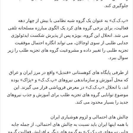
جلوگیری کند.
«پ.ک.ک» به عنوان یک گروه شبه نظامی با بیش از چهار دهه
فعالیت، برای برخی گروه های کرد یک الگوی مبارزه مسلحانه تلقی
می شد. انحلال این گروه، بویژه پس از پذیرش شکست ایدئولوژی
جدایی طلبی از سوی اوجالان، می تواند انگاره احتمال موفقیت
تجزیه طلبی را تغییر داده و مشروعیت گروه های تجزیه طلب را زیر
سوال ببرد.
از طرفی پایگاه های کوهستانی «قندیل» واقع در مرز ایران و عراق
که محل آموزش و سازماندهی نیروهای «پ.ک.ک» و «پژاک» بوده
اند، با انحلال «پ.ک.ک» در معرض فروپاشی قرار می گیرند. این
موضوع توانایی گروه های تجزیه طلب برای آموزش و جذب نیروهای
جدید را بسیار محدود می کند.
چالش های احتمالی و لزوم هوشیاری ایران
با همه اینها ایران باید نسبت به چالش های احتمالی، از جمله جابه
جایی نیروهای «پ.ک.ک» به گروه های دیگر و افزایش فعالیت گروه