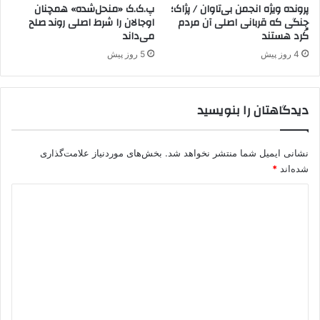
.
پرونده ویژه انجمن بی‌تاوان / پژاک؛
پ.ک.ک «منحل‌شده» همچنان
جنگی که قربانی اصلی آن مردم
اوجالان را شرط اصلی روند صلح
ک
کُرد هستند
می‌داند
.
ک
4 روز پیش
5 روز پیش
دیدگاهتان را بنویسید
نشانی ایمیل شما منتشر نخواهد شد.
بخش‌های موردنیاز علامت‌گذاری
شده‌اند
*
د
ی
د
گ
ا
ه