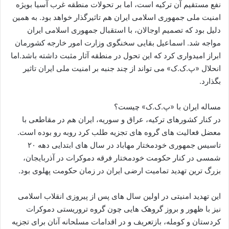
نفع مستقیم آن ترکیه است، اما بر تحولات منطقه غرب آسیا بویژه
امنیت ملی جمهوری اسلامی ایران هم تاثیرگذار خواهد بود. به همین
دلیل بود که تصمیم اوجالان، با استقبال جمهوری اسلامی ایران
مواجه شد. اسماعیل بقایی سخنگوی وزارت امور خارجه کشورمان
ابراز امیدواری کرد که این تحول در منطقه آثار مثبت داشته باشد.اما
انحلال «پ.ک.ک» می تواند از چند جنبه بر امنیت ملی ایران تاثیر
بگذارد.
مساله ایران با «پ.ک.ک» چیست؟
در کنار کشورهای ترکیه، عراق و سوریه، ایران هم در مقاطعی با
معضل فعالیت های گروه های تجزیه طلب کرد روبه رو بوده است.
تاسیس جمهوری خودمختار مهاباد در سال های ابتدایی دهه ۲۰
شمسی در کنار حکومت خودمختار فرقه دموکرات در آذربایجان،
بزرگ ترین تهدید تمامیت ارضی ایران در زمان حکومت پهلوی بود.
این تهدید امنیتی در اولین سال های پس از پیروزی انقلاب اسلامی
نیز با ظهور و بروز گروهک هایی چون گروه تروریستی دموکرات
کردستان و کومله، بازتعریف و در اقدامات مسلحانه آنان برای تجزیه