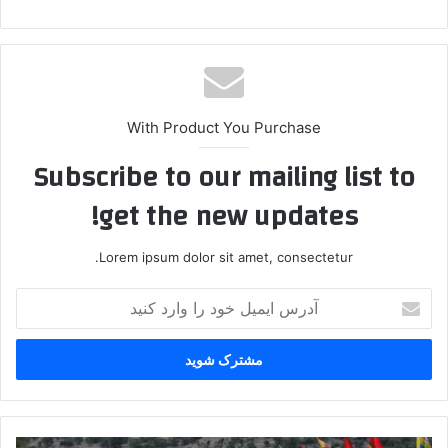
With Product You Purchase
Subscribe to our mailing list to
get the new updates!
Lorem ipsum dolor sit amet, consectetur.
آ
د
ر
س
ا
ی
م
ی
ک