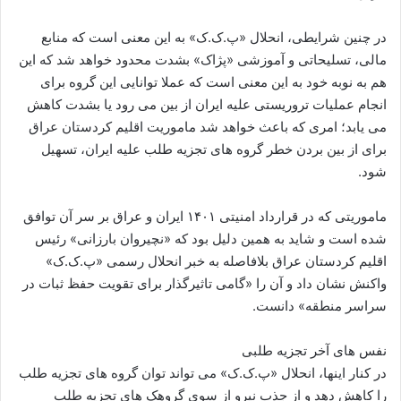
در چنین شرایطی، انحلال «پ.ک.ک» به این معنی است که منابع
مالی، تسلیحاتی و آموزشی «پژاک» بشدت محدود خواهد شد که این
هم به نوبه خود به این معنی است که عملا توانایی این گروه برای
انجام عملیات تروریستی علیه ایران از بین می رود یا بشدت کاهش
می یابد؛ امری که باعث خواهد شد ماموریت اقلیم کردستان عراق
برای از بین بردن خطر گروه های تجزیه طلب علیه ایران، تسهیل
شود.
ماموریتی که در قرارداد امنیتی ۱۴۰۱ ایران و عراق بر سر آن توافق
شده است و شاید به همین دلیل بود که «نچیروان بارزانی» رئیس
اقلیم کردستان عراق بلافاصله به خبر انحلال رسمی «پ.ک.ک»
واکنش نشان داد و آن را «گامی تاثیرگذار برای تقویت حفظ ثبات در
سراسر منطقه» دانست.
نفس های آخر تجزیه طلبی
در کنار اینها، انحلال «پ.ک.ک» می تواند توان گروه های تجزیه طلب
را کاهش دهد و از جذب نیرو از سوی گروهک های تجزیه طلب