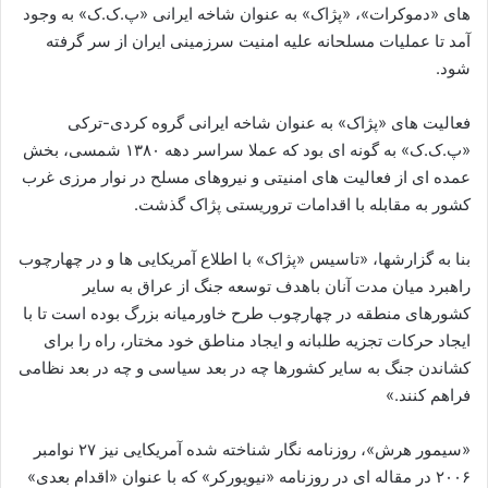
های «دموکرات»، «پژاک» به عنوان شاخه ایرانی «پ.ک.ک» به وجود
آمد تا عملیات مسلحانه علیه امنیت سرزمینی ایران از سر گرفته
شود.
فعالیت های «پژاک» به عنوان شاخه ایرانی گروه کردی-ترکی
«پ.ک.ک» به گونه ای بود که عملا سراسر دهه ۱۳۸۰ شمسی، بخش
عمده ای از فعالیت های امنیتی و نیروهای مسلح در نوار مرزی غرب
کشور به مقابله با اقدامات تروریستی پژاک گذشت.
بنا به گزارشها، «تاسیس «پژاک» با اطلاع آمریکایی ها و در چهارچوب
راهبرد میان مدت آنان باهدف توسعه جنگ از عراق به سایر
کشورهای منطقه در چهارچوب طرح خاورمیانه بزرگ بوده است تا با
ایجاد حرکات تجزیه طلبانه و ایجاد مناطق خود مختار، راه را برای
کشاندن جنگ به سایر کشورها چه در بعد سیاسی و چه در بعد نظامی
فراهم کنند.»
«سیمور هرش»، روزنامه نگار شناخته شده آمریکایی نیز ۲۷ نوامبر
۲۰۰۶ در مقاله ای در روزنامه «نیویورکر» که با عنوان «اقدام بعدی»