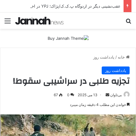
عقب‌نشینی دیگر در اردوگاه پ.ک.ک/پژاک؛ YPJ در اختیار جولانی داعشی قرار می گیرد!
جستجو برای
منو
خانه
/
یادداشت روز
یادداشت روز
تجزیه طلبی در سراشیبی سقوط!
بی‌تاوان
ا
13 می 2025
0
67
ر
خواندن این مطلب 4 دقیقه زمان میبرد
س
ا
ل
ا