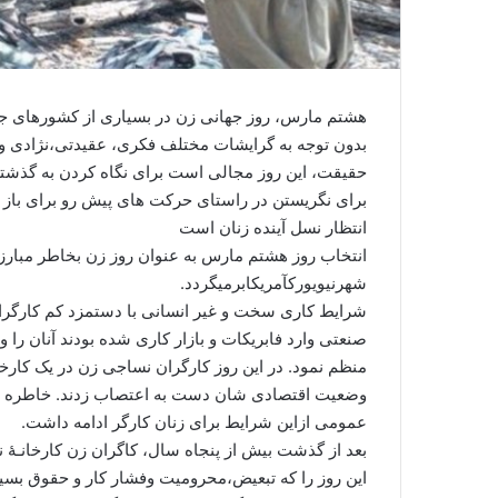
بدون توجه به گرایشات مختلف فکری، عقیدتی،نژادی و 
حقیقت، این روز مجالی است برای نگاه کردن به گذشته 
برای نگریستن در راستای حرکت های پیش رو برای باز
انتظار نسل آینده زنان است
شهرنیویورکآمریکابرمیگردد.
شرایط کاری سخت و غیر انسانی با دستمزد کم کارگران
صنعتی وارد فابریکات و بازار کاری شده بودند آنان را و
منظم نمود. در این روز کارگران نساجى زن در یک کار
وضعیت اقتصادی شان دست به اعتصاب زدند. خاطره این
عمومى ازاین شرایط براى زنان کارگر ادامه داشت.
بعد از گذشت بیش از پنجاه سال، کاگران زن کارخانـۀ 
این روز را که تبعیض،محرومیت وفشار کار و حقوق بسیا