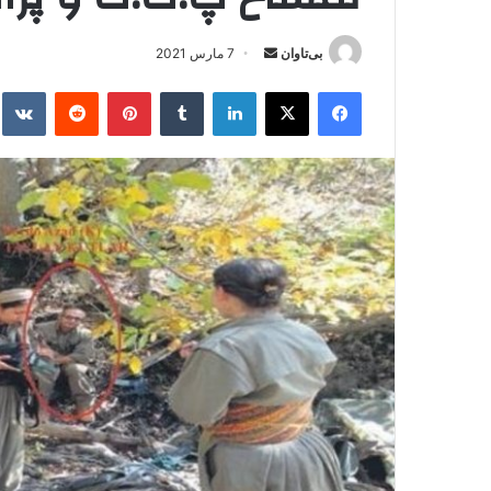
بی‌تاوان
ا
7 مارس 2021
ر
فیس بوک
X
لینکدین
‫تامبلر
‫پین‌ترست
‫رددیت
kte
س
ا
ل
ا
ی
م
ی
ل