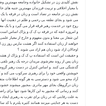
نقش کلیدی زن در تشکیل خانواده وجامعه مهمترین وظ
با معیار اخلاقی و تربیت فرزندان مهمترین جنبه های خا
نقش زن در جامعه در تضاد است و زنان در فرقه با یک
می شود و بجای نطفه بی رحمی و ظلم در ذهنیت انها کا
روح خود در خدمت رهبر فرقه قرار می گیرد و با یک مع
و امروزه انچه که در فرقه پ ک ک و پژاک اساس است می
این شعار بی معنا و بدون مفهوم و خارج از معیار علمی
خواهند از زنان استفاده کنند اگر هشت مارس روز زن ا
اوجالان ازاد شود زنان هم ازاد می شوند ؟
و حقیقت این است که استفاده پ ک ک و پژاک از هشت م
زنان پس از روند مغزشوی مریدان درجه یک رهبر تلقی
گذشتگی می کنند .و اساس کنترل در دست رهبر گروه 
خویشتن واقعی خود را برای رهبری سرکوب می کند و کنت
آزاد محو می شود و دسترسی به هر گونه اطلاعات متفر
زنان درگروهک بجای مهر مادری ،مجبور میشوند خشونت و
کنند و زمانی که مجبور به این کارها شود تنها برای را
به علت رقابتی که در زنان برای تقرب به رهبری ایجاد م
دست به هر جنایتی میزنند همانند کثیره یلدرم با کد سا