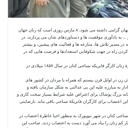
هشتم مارس، روز جهانی زن در بسیاری از کشورهای جهان گرامی داشته می شود. ۸ مارس روزی است که زنان جهان
… به یادآوری موفقیت ها و دستاوردهای شان می پردازند. در
در مسیر تلاش ها، منازعه ها و فعالیت های پیشین، و بیشتر
 کردن راه در جهت شکوفایی استعدادها و فرصت هایی که در
انتخاب روز هشتم مارس به عنوان روز زن بخاطر مبارزۀ زنان کارگر فابریکه نساجی کتان در سال ۱۸۵۷ میلادی در
 زن در اوایل قرن بیستم که همراه با مردان در کشور های
ادار به مبارزه علیه این بی عدالتی به شکل سازمان یافته و
خانه بزرگ پوشاک براى اعتراض علیه شرایط بسیار سخت کارى و
 اعتصاب براى کارگران فابریکۀ نساجى باقى ماند. نارضایتى
نساجی کتان در شهر نیویورک به منظور احیا خاطرۀ اعتصاب در
ر کم زنان را بیاد می آورد دست به اعتصاب زدند، صاحب این