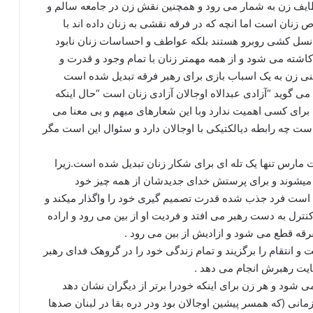
ایف زن به شمار می رود و همچنین نقش زن در جامعه سالم و
ص زنان است اما انچه که در فرقه نقشی به زنان داده اند با
 نسل کشی روبرو هستند بلکه عواطف و احساسات زنان نابود
شته می شود و از همه مهمتر زنان با تمام وجود و قدرت و
نی زن به یک اسباب بازی برای رهبر فرقه تبدیل شده است
 گوید “آزادی عبدالاه اوجالان آزادی زنان است “حال اینکه
 برای کسی اهمیت ندارد وبا این شعارهای مبهم و بی معنا می
ست چه رابطه دیالکتیکی با اوجالان دارد و سئوال این است مگر
ارس تنها یک تله ای برای شکار زنان تبدیل شده است.زیرا
 میشوند و برای پرستش خدای جدیدشان از همه چیز خود
است فرد جذب شده قدرت تصمیم گیری خود را واگذار میکند و
رل به دست رهبر می افتد و فردیت او از بین می رود و اراده
قه قطع می شود و ازادیش از بین می رود .
 انتقام را برگزیند و تمام زندگی خود را در گروهک فدای رهبر
ضایت رهبرش انجام می دهد .
ی شود و هر زن برای اینکه خودرا برتر از دیگران نشان دهد
زمانی (که همسر پیشین اوجالان بود ودر دره بقا در لبنان صدها