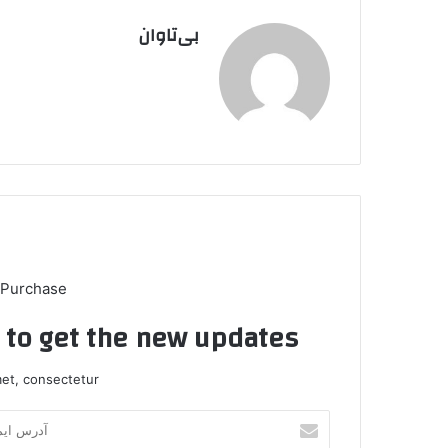
بی‌تاوان
 Purchase
t to get the new updates!
et, consectetur.
آ
د