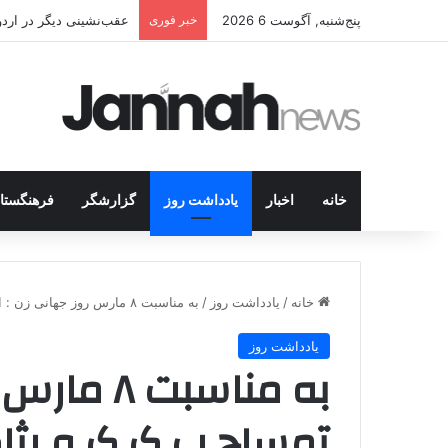
پنج‌شنبه, آگوست 6 2026
خبر فوری
عقب‌نشینی دیگر در اردوگاه پ.ک.ک/پژاک؛ YPJ د
خانه
اخبار
یادداشت روز
گزارشگر
فرهنگستا
خانه
/
یادداشت روز
/
به مناسبت ۸ مارس روز جهانی زن : اشک تمساح پ.ک.ک و پژاک برای زنان
یادداشت روز
به مناسبت
تمساح پ.ک.ک و پژاک