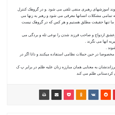
در روند اموزشهای رهبری منفی تلقی می شود .و در گروهک کنترل
 تمامی مشکلات انسانها معرفی می شود و رهبر به زنها می
یم و ما تنها حقیقت مطلق هستیم و هر کس که در گروهک نیست
وعشق ازدواج و صاحب فرزند شدن را نوعی تله و بردگی می
به انها می نگرند .
وند .
خصوصا در حین حملات نظامی استفاده میکنند و ذاتا اگر در
زاندنشان به معنایی همان مبارزه زنان علیه ظلم در برابر پ ک
 کردستانی ظلم می کند
‫پین‌ترست
‫رددیت
‫VKontakte
‫Odnoklassniki
پاکت
اشتراک گذاری از طریق ایمیل
چاپ