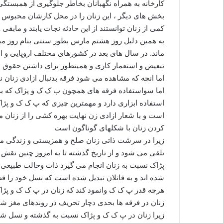
کارخانه به همراه نگهبانان بخاطر جلوگیری از همبستگ
بخش های دیگر ، این زنان را در محل کارشان محبوس سا
کمی از زنان توانستند از این حادثه نجات یابند و مابقی ۱۲۹ تن از زنان کارگر در این آتش سوختند.
به همین دلیل روز هشتم مارس بطور سنتی بنام روز مبار
ماند. در سال هاى بعد در کشورهاى مختلف اروپایى و ا
تبعیض و استعمار کاری و همینطور برای داشتن حقوق براب
اما انچه که مشاهده می شود فرقه بدنبال ازادی زنان ن
اما سواستفاده فرقه های همچون پ ک ک و پژاک که بر اس
استفاده ابزاری دارد و مهمترین چیزی که پ ک ک و پژاک
است و با شعار ازادی زن نهایت بهره کشی را از زنان 
کردن زنان با شکلهای گوناگون است
زیرا در سرشت ذاتی زنان صلح و همزیستی و زندگی
تلقی می شود و از تاریخ گذشته تا به امروز چنین نقش 
پژاک نسبت به زنان انجام می گیرد ذات وحالت طبیعی 
شده اند و به قاتلان تبدیل شده است که نسل خود را ق
هرچه قدر پ ک ک وانمود کند که زنان در پ ک ک و پژا
زنان در فرقه ها بحدی دچار تحریف در روندهای مغز شویی
زیرا زنان در پ ک ک و پژاک نسبت به گذشته و نسل شان