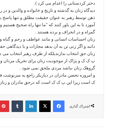
دختر کردستانی را اعدام می کرد ).
دیدگاه زنان به گذشته و تاریخ و خانواده و والدین و 
ذهن توسط رهبر به عنوان حقیقت مطلق و تنها پاسخ به
آموزد تا به این باور کنند که “ما تنها راه صحیح هست
گمراه و در انحراف و برده هستند .
زنان احساسات انسانی و مانند عواطف و رحم و گناه 
دانند و اگر زنی تن به آن بدهد مجازات و با دیدگاهی حقیر
زنان حق انتخاب ندارندبلکه از طرف رهبر انتخاب می ش
پ ک ک و پژاک از موجودیت زنان برای تحریک مردان و م
گروهک زنان نباشد مردی ملحق نمی شود .
و امروزه تحصن مادران در دیاربکر راجع به سرنوشت فر
ک است زیرا این پ ک ک است که درحق مادران و زنان
فیس بوک
X
لینکدین
‫تامبلر
اشتراک گذاری