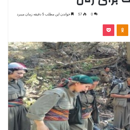
0
57
خواندن این مطلب 5 دقیقه زمان میبرد
‫VKonta
‫Odnoklassniki
پاکت