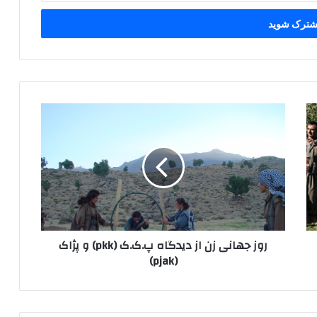
ر
و
ز
ج
ه
ا
ن
ی
ز
روز جهانی زن از دیدگاه پ.ک.ک (pkk) و پژاک
ن
(pjak)
ا
ز
د
ی