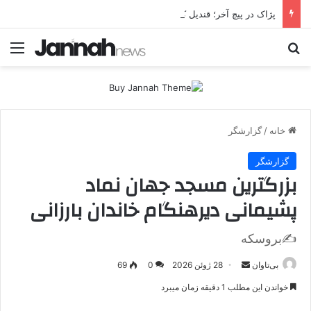
پژاک در پیچ آخر؛ قندیل که خاموش شود، شاخه ایرانی چه خواهد کرد؟
جستجو برای
منو
خانه
/
گزارشگر
گزارشگر
بزرگترین مسجد جهان نماد
پشیمانی دیرهنگام خاندان بارزانی
✍بروسکه
بی‌تاوان
ا
28 ژوئن 2026
0
69
ر
خواندن این مطلب 1 دقیقه زمان میبرد
س