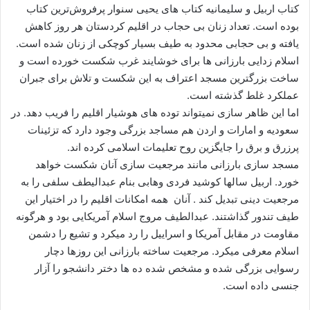
کتاب اربیل و سلیمانیه کتاب های یحیی سنوار پرفروش‌ترین کتاب
بوده است. تعداد زنان بی حجاب در اقلیم کردستان هر روز کاهش
یافته و بی حجابی محدود به طیف بسیار کوچکی از زنان شده است.
اسلام زدایی بارزانی ها برای خوشایند غرب شکست خورده است و
ساخت بزرگترین مسجد اعتراف به این شکست و تلاش برای جبران
عملکرد غلط گذشته است.
اما این ظاهر سازی نمیتواند توده های هوشیار اقلیم را فریب دهد. در
سعودیه و امارات و اردن هم مساجد بزرگی وجود دارد که تزئینات
پرزرق و برق را جایگزین روح تعلیمات اسلامی کرده اند.
مسجد سازی بارزانی مانند مرجعیت سازی آنان شکست خواهد
خورد. اربیل سالها کوشید فردی وهابی بنام عبدالیطف سلفی را به
مرجعیت دینی تبدیل کند . آنان همه امکانات اقلیم را در اختیار این
طیف تندور گذاشتند. عبدالطیف مروج اسلام آمریکایی بود و هرگونه
مقاومت در مقابل آمریکا و اسراییل را رد میکرد و تشیع را دشمن
اسلام معرفی میکرد. مرجعیت ساخته بارزانی این روزها دچار
رسوایی بزرگی شده و مشخص شده ده ها دختر دانشجو را آزار
جنسی داده است.