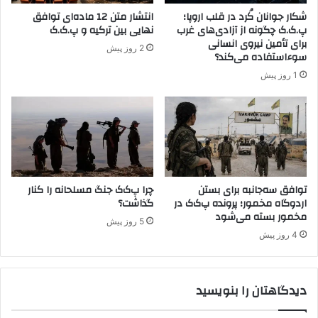
م
ه‌
شکار جوانان کُرد در قلب اروپا؛
انتشار متن 12 ماده‌ای توافق
ز
ا
پ.ک.ک چگونه از آزادی‌های غرب
نهایی بین ترکیه و پ.ک.ک
م
ی
برای تأمین نیروی انسانی
2 روز پیش
ا
پ‌
سوءاستفاده می‌کند؟
ن
ک‌
1 روز پیش
ی
ک
ت
،
ه
ن
د
ه
ی
ب
د
ر
ا
آ
ت
توافق سه‌جانبه برای بستن
چرا پ‌ک‌ک جنگ مسلحانه را کنار
م
اردوگاه مخمور؛ پرونده پ‌ک‌ک در
گذاشت؟
خ
د
مخمور بسته می‌شود
ا
ه
5 روز پیش
ر
ا
4 روز پیش
ج
ز
ی
م
و
ط
دیدگاهتان را بنویسید
م
ا
ر
ل