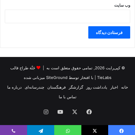
وب‌ سایت
© کپی‌رایت 2026, تمامی حقوق متعلق است به |
جَنَّة طراح قالب
TieLabs
| با افتخار توسط
SiteGround
میزبانی شده
خانه
اخبار
یادداشت روز
گزارشگر
فرهنگستان
چندرسانه‌ای
درباره ما
تماس با ما
فیس
X
یوتیوب
اینستاگرام
بوک