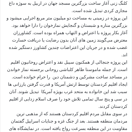
ا
کلنگ زنی آغاز ساخت بزرگترین مسجد جهان در اربیل به سوژه داغ
ل
مجازی کردی تبدیل شده است.
ا
این پروژه در زمینی به مساحت دو میلیون متر مربع اجرایی میشود و
ی
بزرگترین مناره و شبستان و گنجایش نمازخوان را دارا خواهد بود.
م
آغاز بکار پروژه با اعتراض و التهاب همراه بوده است. کشاورزان
ی
معترض می‌گویند زمین های آنان بدون رضایت یا دریافت خسارت
ل
غضب شده و در جریان این اعتراضات چندین کشاورز دستگیر شده
اند.
این پروژه جنجالی از همکنون سیبل نقد و اعتراض روحانیون اقلیم
است. از جمله ماموستا طاهر کلباشی روحانی برجسته نماز خواندن
در مساجد ساخت مشرکین و دشمنان دین را حرام خوانده است.
ایجاد اقلیم کردستان توسط ارتش آمریکا و قدرت گرفتن بارزانی ها
سبب شد این خانواده به متحد غرب بویژه آمریکا تبدیل شوند. آنان
در سی و پنج سال تمامی تلاش خود را صرف اسلام زدایی از اقلیم
کردستان کردند.
در سوی مقابل مردم اقلیم کردستان هستند که از مذهبی ترین
مردمان منطقه هستند. بعد از جنگ غزه و جنایات اسراییل گفتمان
مقاومت در این منطقه بسرعت رواج یافته است. در نمایشگاه های