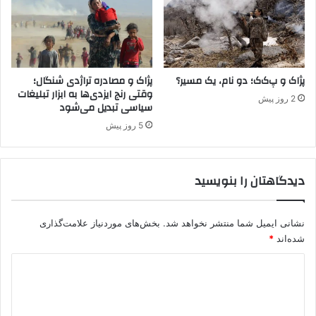
ا
ت
ک
ر
ت
ک
ر
ی
س
ه
ی
و
پژاک و پ‌ک‌ک؛ دو نام، یک مسیر؟
پژاک و مصادره تراژدی شنگال؛
د
وقتی رنج ایزدی‌ها به ابزار تبلیغات
ع
2 روز پیش
سیاسی تبدیل می‌شود
ر
ا
5 روز پیش
ق
ا
س
دیدگاهتان را بنویسید
ت
نشانی ایمیل شما منتشر نخواهد شد.
بخش‌های موردنیاز علامت‌گذاری
شده‌اند
*
د
ی
د