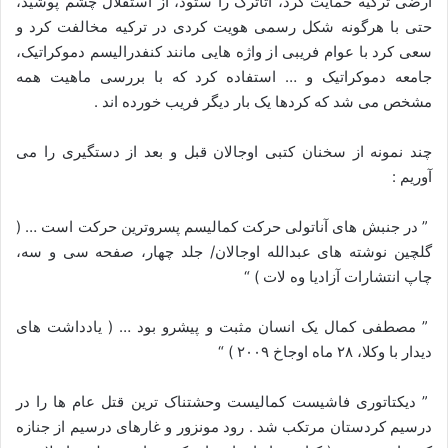
ارضی ترکیه حمایت کرد، آتاترک را ستود، از استقلال چشم پوشید،
حتی با هرگونه شکل رسمی هویت کردی در ترکیه مخالفت کرد و
سعی کرد با عوام فریبی از واژه هایی مانند کنفدرالیسم دموکراتیک،
جامعه دموکراتیک و … استفاده کرد که با بررسی ماهیت همه
مشخص می شد که کردها یک بار دیگر فریب خورده اند .
چند نمونه از سخنان کتبی اوجالان قبل و بعد از دستگیری را می
آوریم :
” در جنبش های آناتولی حرکت کمالیسم پسروترین حرکت است … (
گلچین نوشته های عبدالله اوجالان/ جلد چهار، صفحه سی و سه،
چاپ انتشارات آزادیا وه لات ) “
” مصطفی کمال یک انسان مثبت و پیشرو بود … ( یادداشت های
دیدار با وکلا، ۲۸ ماه اوجاخ ۲۰۰۹ ) “
” دیکتاتوری فاشیست کمالیست وحشتناک ترین قتل عام ها را در
درسیم کردستان مرتکب شد . رود مونزور و غارهای درسیم از جنازه