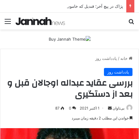
پژاک در پیچ آخر؛ قندیل که خاموش شود، شاخه ایرانی چه خواهد کرد؟
جستجو برای
منو
خانه
/
یادداشت روز
یادداشت روز
بررسی عقاید عبداله اوجالان قبل و
بعد از دستگیری
بی‌تاوان
ا
1 اکتبر 2021
0
87
ر
خواندن این مطلب 2 دقیقه زمان میبرد
س
ا
ل