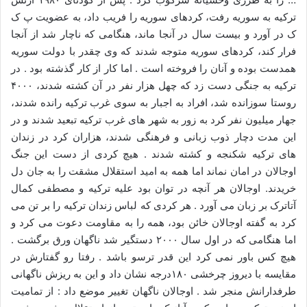
ترکیه به سوریه رفت، کردهای سوریه را فریب داد، به عضویت پ ک
ک در آورد و بیست سال در آنجا ماند، هنگامی که ناچار شد از آنجا
فرار کند، کردهای سوریه متوجه شدند که وی چقدر با دولت سوریه
همدست بوده و آنان را فروخته است . اما کار از کار گذشته بود . در
ترکیه به جنگی دست زد که چهل هزار نفر در آن کشته شدند، ۴۰۰۰
روستا سوزانده شد، افراد به اجبار به سوی غرب ترکیه رانده شدند،
جهار میلیون نفر کرد به زور به شهر های غرب ترکیه تبعید شدند و در
این مدت دچار ذوب زبانی و فرهنگی شدند، هزاران کرد در زندان
های ترکیه شکنجه و کشته شدند . هیچ کردی از دست این جنگ
اوجالان در امان نماند اما همه به امید استقلال مشقت را به جان دل
خریدند. اوجالان هر آنچه در توان بود علیه ترکیه و مصطفی کمال
آتاترک بر زبان می آورد . هر کردی که لباس زندان ترکیه را بر تن می
کرد به گفته اوجالان خائن بود، همه را به مقاومت دعوت می کرد و
اما هنگامی که در اول سال ۲۰۰۰ دستگیر شد ناگهان ورق برگشت .
هیچ کس باور نمی کرد این قدر ترسو باشد . رفتا رو گفتارش در
مقایسه با دیروز چرخشی ۱۸۰درجه نشان داد و این به ریزش ناگهانی
طرفدارانش منجر شد . اوجالان ناگهان تغییر موضع داد : از تمامیت