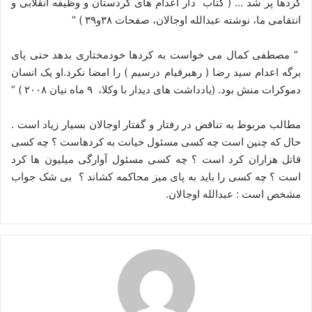
کردها پر شد … ( کتاب دار اعدام های کردستان و وظیفه انقلابی و
انتقامی ما، نوشته عبدالله اوجالان، صفحات ۳۸و۳۹ ) “
” مصطفی کمال می خواست به کردها خودمختاری بدهد حتی پای
برگه اعدام سید رضا ( رهبرقیام درسیم ) را امضا نکرد.او یک انسان
دموکرات منش بود. (یادداشت های دیدار با وکلا، ۹ ماه نیان ۲۰۰۸ ) “
مطالب مربوط به تناقض در رفتار و گفتار اوجالان بسیار زیاد است .
حال که چنین است چه کسی مسئول خیانت به کردهاست ؟ چه کسی
قاتل هزاران کرد است ؟ چه کسی مسئول آوارگی میلیون ها کرد
است ؟ چه کسی را باید به پای میز محاکمه کشاند ؟ بی شک جواب
مشخص است : عبدالله اوجالان.