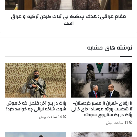
ی
ق
پ
ی
مقام عراقی : هدف پ.ک.ک بی ثبات کردن ترکیه و عراق
.
:
است
ک
ه
.
د
ک
ف
د
پ
نوشته های مشابه
ر
.
ک
ک
ر
.
ک
ک
و
ب
ک
ی
ع
ث
ر
ب
ا
ا
از رؤیای «تهران از مسیر کردستان»
پژاک در پیچ آخر؛ قندیل که خاموش
ق
ت
تا شکست پروژه موساد؛ جای خالی
شود، شاخه ایرانی چه خواهد کرد؟
ب
ک
پژاک در یک سناریوی سوخته
14 ساعت پیش
ه
ر
11 ساعت پیش
ه
د
ل
ن