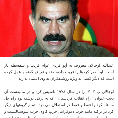
ا
ی
م
ی
ل
عبدالله اوجالان معروف به آپو فردی عوام فریب و سفسطه باز
است. او آنقدر کردها را فریب داده، ضد و نقیض گفته و عمل کرده
است که دیگر کسی به ویژه روشنفکران به وی اعتماد ندارند.
اوجالان پ ک ک را در سال ۱۹۷۸ تاسیس کرد و در مانیفست آن
تحت عنوان ” راه انقلاب کردستان ” که به ترکی نوشته بود راه حل
مسئله کرد را فقط و فقط در استقلال می دید . تمام گروههای دیگر
کرد در ترکیه مانند حزب دموکرات، حزب کاوه، حزب سوسیالیست و
… را به طرزی وحشیانه سرکوب کرد . پس از کودتای ۱۹۸۰ ارتش