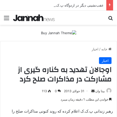
عقب‌نشینی دیگر در اردوگاه پ.ک.ک/پژاک؛ YPJ در اختیار جولانی داعشی قرار می گیرد!
جستجو برای
منو
خانه
/
اخبار
اخبار
اوجالان تهدید به کناره گیری از
مشارکت در مذاکرات صلح کرد
بیتا وان
ا
31 جولای 2013
0
113
ر
خواندن این مطلب 1 دقیقه زمان میبرد
س
ا
رهبر زندانی پ.ک.ک اعلام کرده که روند کنونی مذاکرات صلح را
ل