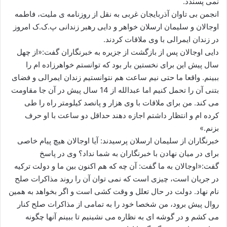
نمی پسندد.
ا
انجمن بی تاوان آذربایجان غربی به نقل از روزنامه ی ملیت، فاطمه
ی
اوجالان و سلیمان ارسلان خواهر و دایی رهبر زندانی پ.ک.ک امروز
م
در زندان ایمرالی با وی ملاقات کردند.
ی
دایی اوجالان پس از بازگشت از جزیره به خبرنگاران گفت:«از چهل
ل
سال پیش این برای نخستین بار بود که توانستم خواهرزاده ام را
ببینم. واقعا ما حتی نیم ساعت هم نتوانستیم زندان ایمرالی و فضای
بتنی آن را تحمل کنیم اما عبدالله از 14 سال پیش در آن جا مقاومت
می کند. من برای ملاقات با وی هزار و پانصد کیلومتر راه را طی
کرده ام و انتظار داشتم اجازه دهند حداقل دو ساعت با او حرف
بزنم.»
خبرنگاران از سلیمان ارسلان پرسیدند: آیا اوجالان هیچ پیام خاصی
برای در میان نهادن با خبرنگاران به شما نداد؟ وی در پاسخ
گفت:«اوجالان به ما گفت: آن چه که هم اکنون بین ما و دولت ترکیه
در جریان است، چیزی است که نمی توان آن را روند مذاکرات صلح
نام نهاد. دولت در حال تعلل و وقت کشی است و اگر بخواهد به همین
روال پیش برود، من شخصا خود را به تمامی از مذاکرات صلح کنار
می کشم و در گوشه ای به نظاره می نشینیم تا ببینم آنها چگونه