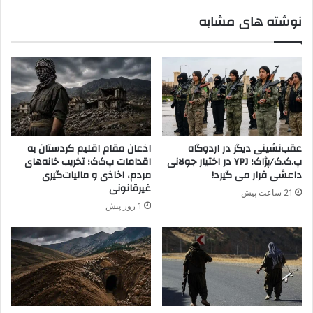
ب
ط
نوشته های مشابه
د
ق
م
ک
و
ر
ک
د
ر
ن
ا
ش
ت
ی
ی
ن
ک
س
عقب‌نشینی دیگر در اردوگاه
اذعان مقام اقلیم کردستان به
ر
و
پ.ک.ک/پژاک؛ YPJ در اختیار جولانی
اقدامات پ‌ک‌ک؛ تخریب خانه‌های
ا
ر
داعشی قرار می گیرد!
مردم، اخاذی و مالیات‌گیری
ب
ی
غیرقانونی
21 ساعت پیش
ه
ه
1 روز پیش
ق
س
ت
ا
ل
ی
ر
ه
س
ا
ا
ف
ن
ک