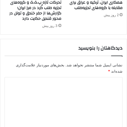
د
همکاری ایران، ترکیه و عراق برای
تحرکات تازه پ.ک.ک و گروه‌های
ن
مقابله با گروه‌های تجزیه‌طلب
تجزیه طلب کُرد در مرز ایران؛
د
گزارش‌ها از حفر خندق و تونل در
ه
2 روز پیش
محور قندیل حکایت دارد
ا
س
3 روز پیش
ت
دیدگاهتان را بنویسید
نشانی ایمیل شما منتشر نخواهد شد.
بخش‌های موردنیاز علامت‌گذاری
شده‌اند
*
د
ی
د
گ
ا
ه