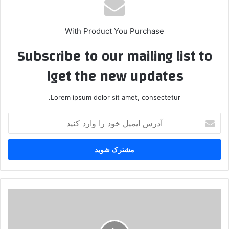
With Product You Purchase
Subscribe to our mailing list to
get the new updates!
Lorem ipsum dolor sit amet, consectetur.
آ
د
ر
س
ا
ی
م
ی
ج
ل
ب
خ
ه
و
ه