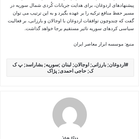
پیشنهادهای اردوغان، برای هدایت جریانات کُردی شمال سوریه در
مسیر حفظ منافع ترکیه را بر عهده بگیرد و به این ترتیب می توان
گفت که چندوچون توافقات اردوغان با اوجالان و بارزانی، بر فعالیت
سیاسی کردهای سوریه تاثیر مستقیم برجا خواهد گذاشت.
منبع: موسسه ابرار معاصر ایران
اردوغان; بارزانی; اوجالان; لبنان ;سوریه; بشاراسد; پ ک
ک; حاجی احمدی; پژاک
بیتا وان