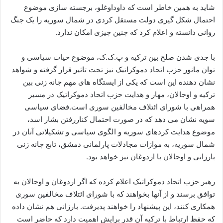
شاید به همین خاطر است که داوداوغلو، برجسته سازی موضوع
احتمال شکل گیری دولت مستقل کردی در شمال سوریه را یک جنگ
روانی دانسته و اعلام کرد که چنین چیزی امکان ندارد.
با جدی شدن صلح بین ترکیه و پ.ک.ک، موضوع حیات سیاسی و
توان مانور حزب اتحاد دموکراتیک نیز تحت تاثیر قرار گرفته و شواهد
نشان دهنده این است که یکی از ایستگاه های مهم چانه زنی بین
ترکیه و اوجالان، مهار و هدایت حزب اتحاد دموکراتیک در مسیر
همراهی با شورای ائتلاف مخالفین سوری است.فضای سیاسی
سویه نشان می دهد که در صورت احتمال کناررفتن بشار اسد،
موضوع هدایت کردهای سوریه و الگوی سیاسی و تشکیلاتی آنان در
شمال سوریه، به موازات مجادلات پارلمانی دمشق، تابع چانه زنی
بارزانی و اوجالان با اردوغان نیز خواهد بود.
رهبر حزب اتحاد دموکراتیک اعلام کرده که اگر اردوغان و اوجالان به
توافق برسند و از آنها بخواهند که با شورای ائتلاف مخالفین سوری
همکاری کنند، این پیشنهاد را خواهند پدیرفت. بارزانی هم نشان داده
که حفظ ارتباط با ترکیه آن قدر برایش اهمیت دارد که حاضر است