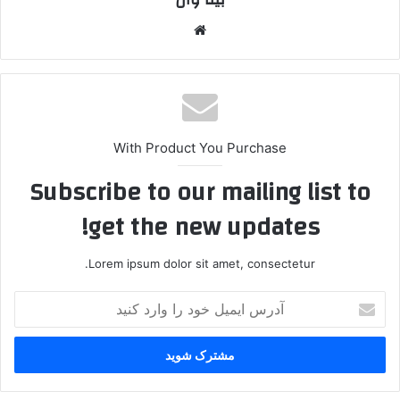
وبس
ایت
With Product You Purchase
Subscribe to our mailing list to
get the new updates!
Lorem ipsum dolor sit amet, consectetur.
آ
د
ر
س
ا
ی