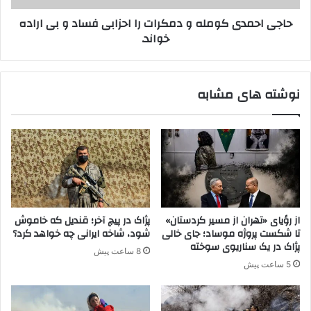
ت
ی
حاجی احمدی کومله و دمکرات را احزابی فساد و بی اراده
ا
ک
خواند.
ن
و
ع
م
ر
ل
ا
ه
نوشته های مشابه
ق
و
و
د
پ
م
.
ک
ک
ر
.
ا
ک
ت
ب
ر
ر
ا
از رؤیای «تهران از مسیر کردستان»
پژاک در پیچ آخر؛ قندیل که خاموش
ا
ا
تا شکست پروژه موساد؛ جای خالی
شود، شاخه ایرانی چه خواهد کرد؟
ی
ح
پژاک در یک سناریوی سوخته
8 ساعت پیش
ه
ز
5 ساعت پیش
م
ا
د
ب
ی
ی