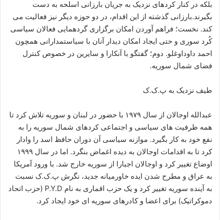
بلکه در کنار کردهای نزدیک به جریان بارزانی اسلحه به دست
بگیرند.بارزانی گذشته از این اقدام، در دو حوزه دیگر نیز فعالیت می
کند. نخست؛ فراهم آوردن امکان برگزاری گردهمایی فعالان سیاسی
کُرد سوری و حتی ایجاد امکان دیدار آنان با سیاستمدارانی همچون
احمد داوداوغلو. دوم؛ گفتگو با آنکارا و سایرین در خصوص کنترل
فضای شمال سوریه.
طیف نزدیک به پ.ک.ک
عبدالله اوجالان از سال ۱۹۷۹ با حضور در لبنان و سوریه تلاش کرد تا
همه ظرفیت های سیاسی و اجتماعی کردهای شمال سوریه را به
نفع خود به کار بگیرد. موازنه سیاسی آن دوران حافظ اسد را وادار
کرد تا به اقدامات اوجالان به دیده اغماض بنگرد. اما در سال ۱۹۹۹
اوضاع تغییر کرد و اوجالان اجبارا از سوریه خارج شد. با ورود آمریکا
به عراق و مطرح شدن ایده خاورمیانه جدید، نگرش پ.ک.ک نسبت
به آینده سوریه تغییر کرد و یک حزب اقماری به نام P.Y.D (حزب اتحاد
دموکراتیک) برای اعضا و کادرهای سوریه ای خود ایجاد کرد.