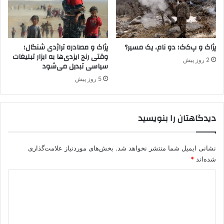
گ
ف
ر
س
ا
د
و
پژاک و پ‌ک‌ک؛ دو نام، یک مسیر؟
پژاک و مصادره تراژدی شنگال؛
وقتی رنج ایزدی‌ها به ابزار تبلیغات
ب
2 روز پیش
سیاسی تبدیل می‌شود
ی
ا
5 روز پیش
ر
ا
د
دیدگاهتان را بنویسید
ه
خ
و
نشانی ایمیل شما منتشر نخواهد شد.
بخش‌های موردنیاز علامت‌گذاری
ا
شده‌اند
*
ن
د
د
.
ی
د
گ