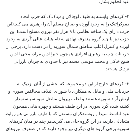
عبدالحکیم بشار.
۲- کردهای وابسته به طیف اوجالان و پ.ک.ک که حزب اتحاد
دموکراتیک را به وجود آورده و صالح مسلم آن را رهبری می کند.(این
حزب دارای یک شاخه نظامی با ۹ هزار نفر نیروی مسلح است) این
حزب نیز با چند گروه متفرقه نهادی به نام هیات عالی کُردی به وجود
آورده و کنترل اغلب مناطق شمال سوریه را در دست دارد. برخی از
جریانات چپ به رهبری افرادی همچون خیرالدین مراد، محی الدین
شیخ خاکی و محمد موسی محمد نیز تا حدودی به جریان بارزانی
نزدیک هستند.
۳- کردهای خارج از این دو مجموعه که بخشی از آنان نزدیک به
جریانات ملی و مایل به همکاری با شورای ائتلاف مخالفین سوری و
ارتش آزاد سوریه هستند و اغلب پیروان مشعل تمو، سیاستمدار
کشته شده کُرد سوری در این طیف هستند و چهره هایی همچون
عبدالباسط سیدا و روشنفکران مستقل که با طیف بارزانی هم روابط
متعادلی دارند، در این گروه جای می گیرند.هر چند در میان کردهای
سوریه برخی گروه های دیگری نیز وجود دارند که در صفوف نیروهای