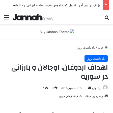
پژاک در پیچ آخر؛ قندیل که خاموش شود، شاخه ایرانی چه خواهد کرد؟
جستجو برای
منو
خانه
/
یادداشت روز
یادداشت روز
اهداف اردوغان، اوجالان و بارزانی
در سوریه
بیتا وان
ا
16 دسامبر 2015
0
87
ر
خواندن این مطلب 5 دقیقه زمان میبرد
س
ا
ل