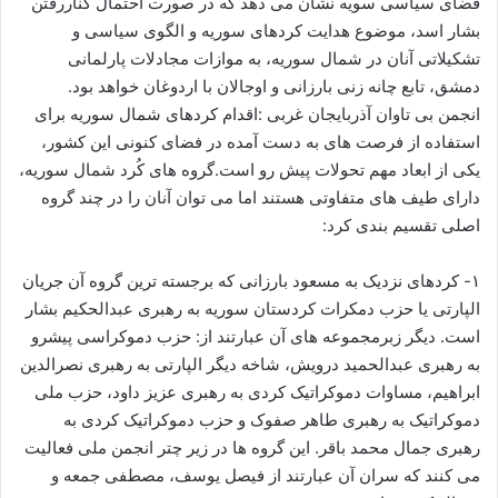
فضای سیاسی سویه نشان می دهد که در صورت احتمال کناررفتن
ا
بشار اسد، موضوع هدایت کردهای سوریه و الگوی سیاسی و
ی
تشکیلاتی آنان در شمال سوریه، به موازات مجادلات پارلمانی
م
دمشق، تابع چانه زنی بارزانی و اوجالان با اردوغان خواهد بود.
ی
انجمن بی تاوان آذربایجان غربی :اقدام کردهای شمال سوریه برای
ل
استفاده از فرصت های به دست آمده در فضای کنونی این کشور،
یکی از ابعاد مهم تحولات پیش رو است.گروه های کُرد شمال سوریه،
دارای طیف های متفاوتی هستند اما می توان آنان را در چند گروه
اصلی تقسیم بندی کرد:
۱- کردهای نزدیک به مسعود بارزانی که برجسته ترین گروه آن جریان
الپارتی یا حزب دمکرات کردستان سوریه به رهبری عبدالحکیم بشار
است. دیگر زبرمجموعه های آن عبارتند از: حزب دموکراسی پیشرو
به رهبری عبدالحمید درویش، شاخه دیگر الپارتی به رهبری نصرالدین
ابراهیم، مساوات دموکراتیک کردی به رهبری عزیز داود، حزب ملی
دموکراتیک به رهبری طاهر صفوک و حزب دموکراتیک کردی به
رهبری جمال محمد باقر. این گروه ها در زیر چتر انجمن ملی فعالیت
می کنند که سران آن عبارتند از فیصل یوسف، مصطفی جمعه و