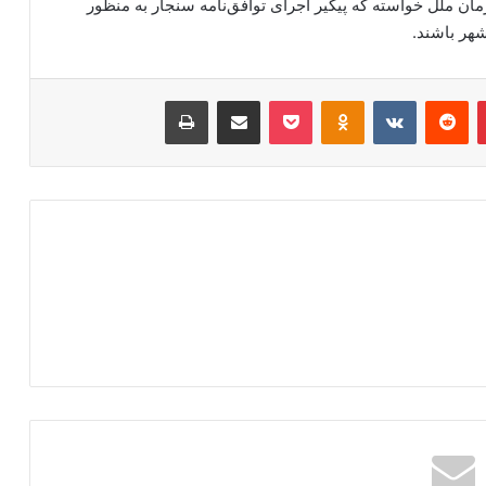
مان ملل خواسته که پیگیر اجرای توافق‌نامه سنجار به منظور
شهر باشند.
‫پین‌ترست
‫رددیت
‫VKontakte
‫Odnoklassniki
پاکت
اشتراک گذاری از طریق ایمیل
چاپ