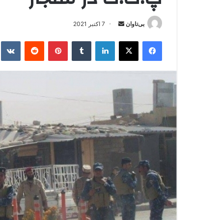
بی‌تاوان
ا
7 اکتبر 2021
ر
فیس بوک
X
لینکدین
‫تامبلر
‫پین‌ترست
‫رددیت
kte
س
ا
ل
ا
ی
م
ی
ل