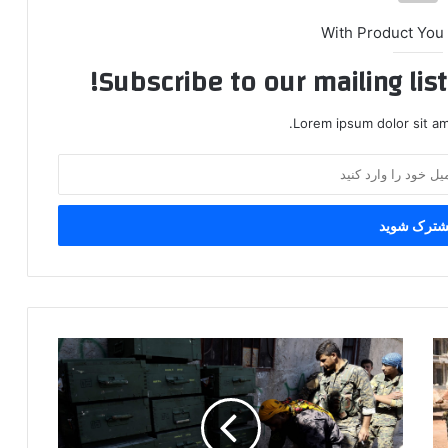
With Product You
Subscribe to our mailing lis
Lorem ipsum dolor sit am
س
و
ا
ل
ا