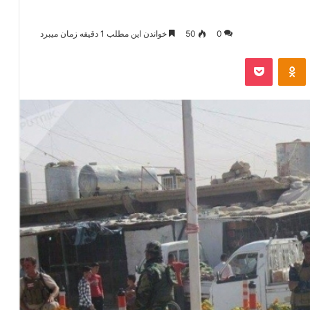
0
50
خواندن این مطلب 1 دقیقه زمان میبرد
‫VKonta
‫Odnoklassniki
پاکت