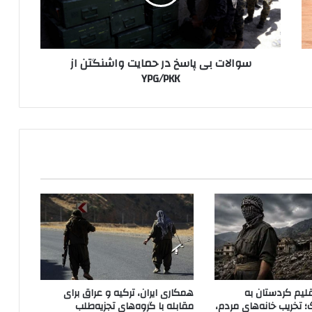
ت
ب
ی
پ
سوالات بی پاسخ در حمایت واشنگتن از
ا
YPG/PKK
س
خ
د
ر
ح
م
ا
ی
ت
و
ا
ش
ن
گ
ت
لیم کردستان به
همکاری ایران، ترکیه و عراق برای
ن
؛ تخریب خانه‌های مردم،
مقابله با گروه‌های تجزیه‌طلب
ا