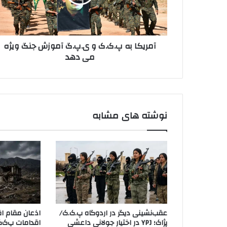
ا
و
ب
ا
ه
ر
پ
د
آمریکا به پ.ک.ک و ی.پ.گ آموزش جنگ ویژه
.
ک
می دهد
ک
ن
.
ی
ک
د
و
ی
.
نوشته های مشابه
پ
.
گ
آ
م
و
ز
ش
ج
عقب‌نشینی دیگر در اردوگاه پ.ک.ک/
اذعان مقام اق
ن
پژاک؛ YPJ در اختیار جولانی داعشی
اقدامات پ‌ک‌ک
گ