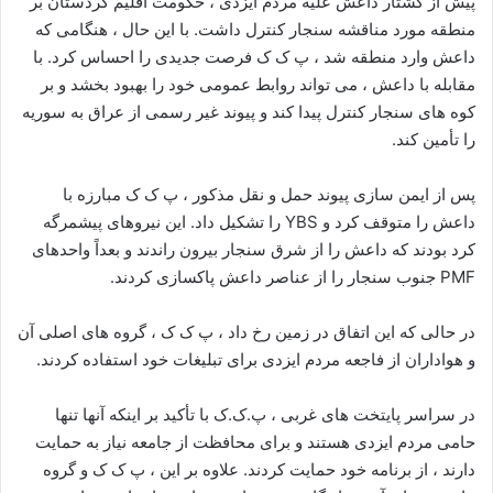
پیش از کشتار داعش علیه مردم ایزدی ، حکومت اقلیم کردستان بر
منطقه مورد مناقشه سنجار کنترل داشت. با این حال ، هنگامی که
داعش وارد منطقه شد ، پ ک ک فرصت جدیدی را احساس کرد. با
مقابله با داعش ، می تواند روابط عمومی خود را بهبود بخشد و بر
کوه های سنجار کنترل پیدا کند و پیوند غیر رسمی از عراق به سوریه
را تأمین کند.
پس از ایمن سازی پیوند حمل و نقل مذکور ، پ ک ک مبارزه با
داعش را متوقف کرد و YBS را تشکیل داد. این نیروهای پیشمرگه
کرد بودند که داعش را از شرق سنجار بیرون راندند و بعداً واحدهای
PMF جنوب سنجار را از عناصر داعش پاکسازی کردند.
در حالی که این اتفاق در زمین رخ داد ، پ ک ک ، گروه های اصلی آن
و هواداران از فاجعه مردم ایزدی برای تبلیغات خود استفاده کردند.
در سراسر پایتخت های غربی ، پ.ک.ک با تأکید بر اینکه آنها تنها
حامی مردم ایزدی هستند و برای محافظت از جامعه نیاز به حمایت
دارند ، از برنامه خود حمایت کردند. علاوه بر این ، پ ک ک و گروه