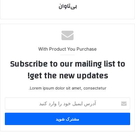
بی‌تاوان
With Product You Purchase
Subscribe to our mailing list to
get the new updates!
Lorem ipsum dolor sit amet, consectetur.
آ
د
ر
س
ا
ی