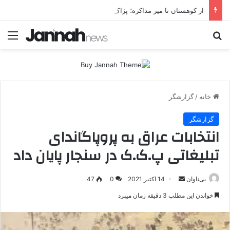
از کوهستان تا میز مذاکره؛ پژاک یک‌شبه «دموکرات» شد!
جستجو برای
منو
خانه
/
گزارشگر
گزارشگر
انتخابات عراق به پروپاگاندای
تبلیغاتی پ.ک.ک در سنجار پایان داد
بی‌تاوان
ا
14 اکتبر 2021
0
47
ر
خواندن این مطلب 3 دقیقه زمان میبرد
س
ا
ل