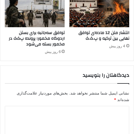
ن
ک
و
ث
ا
ب
د
ت
ه
ش
انتشار متن 12 ماده‌ای توافق
توافق سه‌جانبه برای بستن
ش
نهایی بین ترکیه و پ.ک.ک
اردوگاه مخمور؛ پرونده پ‌ک‌ک در
د
ه
مخمور بسته می‌شود
ن
ی
4 روز پیش
د
د
6 روز پیش
ق
ر
ب
دیدگاهتان را بنویسید
ا
ن
ی
نشانی ایمیل شما منتشر نخواهد شد.
بخش‌های موردنیاز علامت‌گذاری
ت
شده‌اند
*
ر
و
د
ر
ی
ی
س
د
م