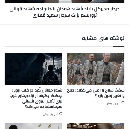
و
ر
دیدار مدیرکل بنیاد شهید همدان با خانواده شهید قربانی
ک
ک
تروریسم پژاک سردار سعید قهاری
ب
ل
ه
ب
ع
ن
ن
ی
نوشته های مشابه
و
ا
ا
د
ن
ش
س
ه
ا
ی
ز
د
م
ه
ا
م
ه
د
پ‌ک‌ک سلاح را زمین می‌گذارد؛ صلح
شکار جوانان کُرد در قلب اروپا؛
ا
ا
یا تغییر زمین بازی؟
پ.ک.ک چگونه از آزادی‌های غرب
ی
ن
برای تأمین نیروی انسانی
1 روز پیش
خ
ب
سوءاستفاده می‌کند؟
ط
ا
3 روز پیش
ر
خ
ن
ا
ا