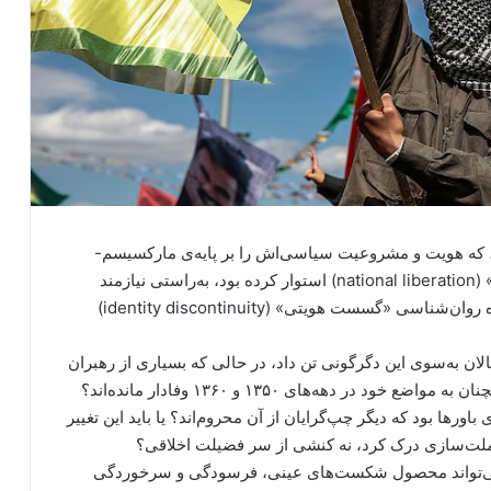
ن، که هویت و مشروعیت سیاسی‌اش را بر پایه‌ی مارکسیسم-
لنینیسم، ملت‌سازی انقلابی، و ایدئولوژی «رهایی ملی» (national liberation) استوار کرده بود، به‌راستی نیازمند
سطحی از “دگرگونی هستی‌شناختی” است که در حوزه روان‌شناسی «گسست هویتی» (identity discontinuity)
لان به‌سوی این دگرگونی تن داد، در حالی که بسیاری از رهبران
گروه های کرد ایرانی و چپ‌های مارکسیست ایرانی همچنان به مواضع خود در دهه‌های ۱۳۵۰ و ۱۳۶۰ وفادار مانده‌اند؟
رها بود که دیگر چپ‌گرایان از آن محروم‌اند؟ یا باید این تغییر
 ملت‌سازی درک کرد، نه کنشی از سر فضیلت اخلاقی؟
ه می‌تواند محصول شکست‌های عینی، فرسودگی و سرخوردگی