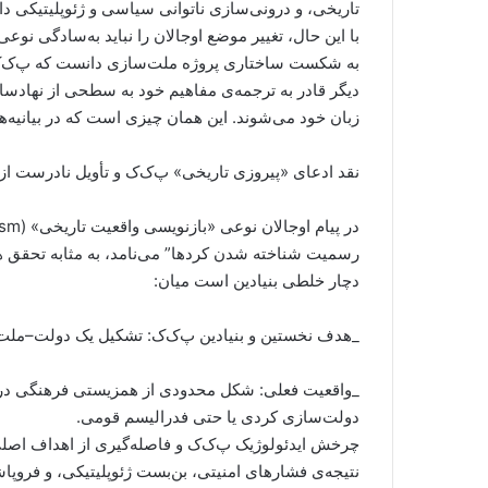
تاریخی، و درونی‌سازی ناتوانی سیاسی و ژئوپلیتیکی دار
با این حال، تغییر موضع اوجالان را نباید به‌سادگی نو
به شکست ساختاری پروژه‌ ملت‌سازی دانست که پ‌ک‌ک در
دیگر قادر به ترجمه‌ی مفاهیم خود به سطحی از نهادسازی
زبان خود می‌شوند. این همان چیزی‌ است که در بیانیه‌
نقد ادعای «پیروزی تاریخی» پ‌ک‌ک و تأویل نادرست ا
رسمیت شناخته شدن کردها” می‌نامد، به مثابه تحقق ه
دچار خلطی بنیادین است میان:
_هدف نخستین و بنیادین پ‌ک‌ک: تشکیل یک دولت–مل
_واقعیت فعلی: شکل محدودی از همزیستی فرهنگی در 
دولت‌سازی کردی یا حتی فدرالیسم قومی.
چرخش ایدئولوژیک پ‌ک‌ک و فاصله‌گیری از اهداف اصلی
نتیجه‌ی فشارهای امنیتی، بن‌بست ژئوپلیتیکی، و فروپ