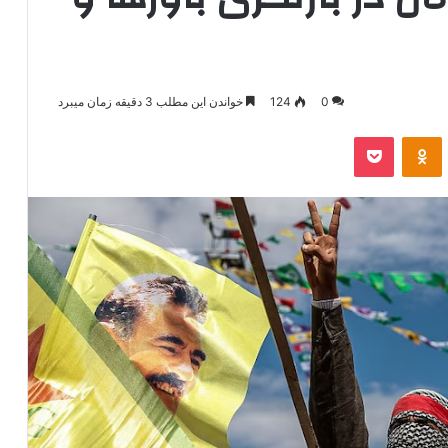
0
124
خواندن این مطلب 3 دقیقه زمان میبرد
‫VKonta
‫Odnoklassniki
پاکت