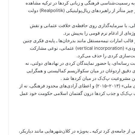
ن به رسمیت‌شناسی فرهنگی و زبانی کردها در ترکیه مشاهده
می‌شود، حاصل عملکرد پ‌ک‌ک نیست، بلکه بیش از هر چیز متأثر از راهبردهای ریال‌پولیتیکی (Realpolitik) دولت
الی، با سرمایه‌گذاری روی حافظه‌ی خلافت عثمانی و نقش
 قالب امارات نیمه‌مستقل مانند بدرخان‌ها ـ پایه‌ی فکری چنین
راهبردی است. اردوغان با احیای سنت «همزیستی عمودی» (vertical incorporation) عثمانی، نوعی مشارکت
ملت‌سازی کردی را حذف می‌کرد.
ت رسانه‌ای، یا حضور نمایندگان کردی در نهادهای دولتی، نه
ی دقیق اردوغان در میان سکولاریسم کمالیستی و همگرایی
فتن مشروعیت پ‌ک‌ک در میان کردها شد .
اردوغان در امتداد این سنت، با برقراری پروژه «گفتگوی ملی» (۲۰۱۳–۲۰۱۵) و اعطای آزادی‌های محدود فرهنگی، نه از
یف پ‌ک‌ک و جذب کردها درون گفتمان اسلامی حکومت خود عمل
از جامعه‌ی کرد ترکیه ـ به‌ویژه در کلان‌شهرهایی مانند دیاربکر،