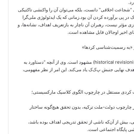
د.
عی “شجاعت اخلاقی” دانست، بلکه می‌توان آن را واکنشی تاکتیکی
 پی برآورده کردن آن بود‌.زمانی که یک ایدئولوژی ملی‌گرا
 مؤثر نیست، رهبران آن ناچار به بازتعریف اهداف، نشانه‌ها، و
های اخیر اوجالان قابل مشاهده است.
ز «به رسمیت‌شناسی کردها»
در پیام اوجالان نوعی «بازنویسی واقعیت تاریخی» (historical revisionism) مشهود است. وی از آنچه “دستاورد به
دف نهایی جنبش پ‌ک‌ک یاد می‌کند. این امر از نظر مفهومی،
ت کردی مستقل در چارچوب الگوی کلاسیک مارکسیستی؛
چارچوب دولت-ملت ترکیه، بدون تحقق هیچ‌گونه ساختار
، بیش از آن‌که ناشی از تحقق تدریجی اهداف بوده باشد،
اشی پایگاه اجتماعی است.