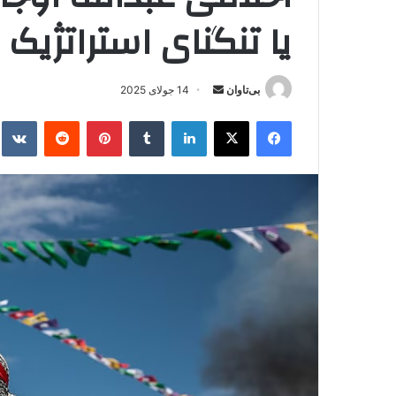
یا تنگنای استراتژیک
بی‌تاوان
ا
14 جولای 2025
ر
فیس بوک
X
لینکدین
‫تامبلر
‫پین‌ترست
‫رددیت
kte
س
ا
ل
ا
ی
م
ی
ل