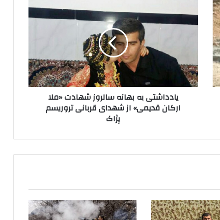
ی
ا
د
د
ا
ش
ت
ی
ب
یادداشتی به بهانه سالروز شهادت «ملا
ه
ارکان قدیمی» از شهدای قربانی تروریسم
ب
پژاک
ه
ا
ن
ه
س
ا
ل
ر
و
ز