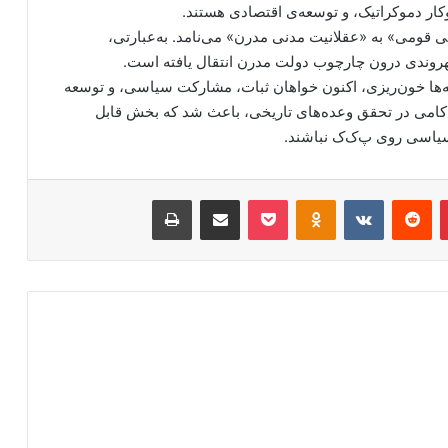
ار دموکراتیک، و توسعه‌ی اقتصادی هستند.
یی قومی» به «عقلانیت مدنی مدرن» می‌نامد. به‌عبارتی،
هروندی درون چارچوب دولت مدرن انتقال یافته است.
هه‌ها خون‌ریزی، اکنون خواهان ثبات، مشارکت سیاسی، و توسعه
اکامی در تحقق وعده‌های تاریخی، باعث شد که بخش قابل
سیاسی روی پ‌ک‌ک نباشند.
‫پین‌ترست
‫رددیت
‫VKontakte
‫Odnoklassniki
پاکت
اشتراک گذاری از طریق ایمیل
چاپ