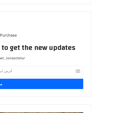
 Purchase
t to get the new updates!
et, consectetur.
آ
د
ر
س
ا
ی
م
ی
ل