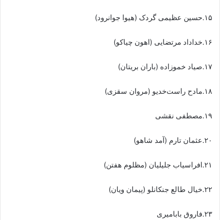
۱۵.حسین عظیمی گردک (هیوا جوانرود)
۱۶.خداداد مرتضایی (اهون چیاکو)
۱۷.صیاد خموزاده (باران بریتان)
۱۸.مادح راست‌خدیو (مروان سقزی)
۱۹.مصطفی نقشی
۲۰.عثمان تارم (آمد شاهو)
۲۱.افراسیاب جلیلیان (مظلوم هفتن)
۲۲.خیال طالع جنکانلو (پیمان ویان)
۲۳.فاروق بابامیری