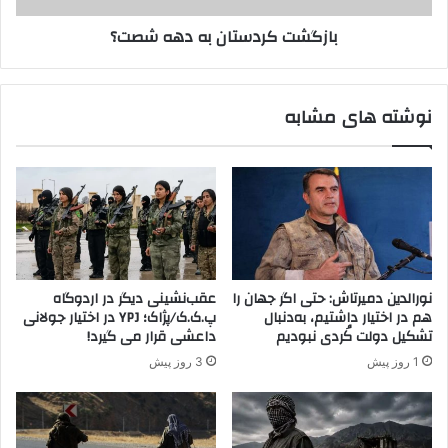
ه
د
بازگشت کردستان به دهه شصت؟
ا
س
ی
ت
د
ا
ر
ن
نوشته های مشابه
و
ب
ن‌
ه
س
د
ا
ه
ز
ه
م
ش
ا
ص
ن
ت
ی
؟
نورالدین دمیرتاش: حتی اگر جهان را
عقب‌نشینی دیگر در اردوگاه
پ
هم در اختیار داشتیم، به‌دنبال
پ.ک.ک/پژاک؛ YPJ در اختیار جولانی
.
تشکیل دولت کُردی نبودیم
داعشی قرار می گیرد!
ک
1 روز پیش
3 روز پیش
.
ک
(
ق