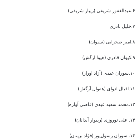
۶.عبدالغفور شریفی (ریباز شریفی)
۷.خلیل نادری
۸.امیر صحرایی (سیوان)
۹.کیوان قادری (هیوا آرگش)
۱۰.سوران عبدی (آزاد اوراز)
۱۱.اقبال ادوای (هه‌وال آرگش)
۱۲.محمد سعید عبدی (قاضی آواره)
۱۳. علی نوروزی (ریبوار آبدانان)
۱۴. سوران رسول‌پور (فؤاد بریتان)