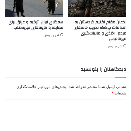
س
م
ت
ا
اذعان مقام اقلیم کردستان به
همکاری ایران، ترکیه و عراق برای
و
اقدامات پ‌ک‌ک؛ تخریب خانه‌های
مقابله با گروه‌های تجزیه‌طلب
مردم، اخاذی و مالیات‌گیری
ل
4 روز پیش
غیرقانونی
)
چ
3 روز پیش
گ
و
ن
دیدگاهتان را بنویسید
ه
م
ا
نشانی ایمیل شما منتشر نخواهد شد.
بخش‌های موردنیاز علامت‌گذاری
ش
شده‌اند
*
ی
ن
د
ت
ص
ی
ف
د
ی
گ
ه