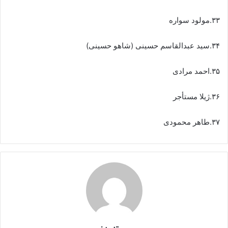
۳۳.مولود سواره
۳۴.سید عبدالقاسم حسینی (شاهو حسینی)
۳۵.احمد مرادی
۳۶.ژیلا مستأجر
۳۷.طاهر محمودی