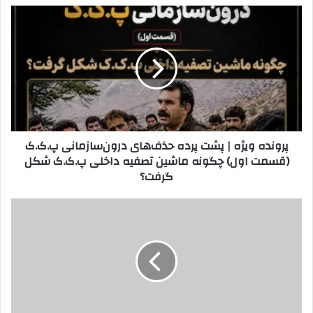
ی
پ
ل
ر
خ
و
و
ن
د
د
ر
ه
ا
و
و
ی
ا
ژ
پرونده ویژه | پشت پرده حذف‌های درون‌سازمانی پ.ک.ک
ر
ه
(قسمت اول) چگونه ماشین تصفیه داخلی پ.ک.ک شکل
د
|
گرفت؟
ک
پ
ن
ش
ی
ت
ب
د
پ
ا
ر
ز
د
گ
ه
ش
ح
ت
ذ
ک
ف‌
ر