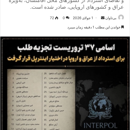
و تقاضای استرداد از کشورهای محل اقامتشان، به‌ویژه
عراق و کشورهای اروپایی، صادر شده است.
بی‌تاوان
ا
1 جولای 2026
0
72
ر
خواندن این مطلب 1 دقیقه زمان میبرد
س
ا
ل
ا
ی
م
ی
ل