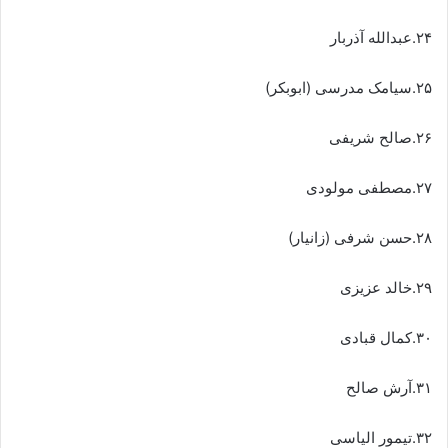
۲۴.عبدالله آذربار
۲۵.سیامک مدرسی (ابوبکر)
۲۶.صالح شریفی
۲۷.مصطفی مولودی
۲۸.حسن شرفی (زانیار)
۲۹.خالد عزیزی
۳۰.کمال قبادی
۳۱.آرش صالح
۳۲.تیمور الیاسی