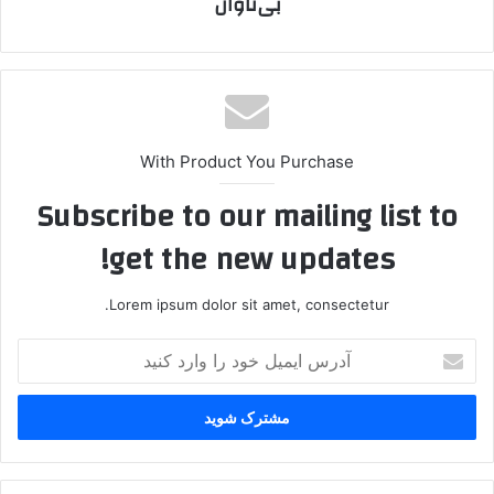
بی‌تاوان
With Product You Purchase
Subscribe to our mailing list to
get the new updates!
Lorem ipsum dolor sit amet, consectetur.
آ
د
ر
س
ا
ی
م