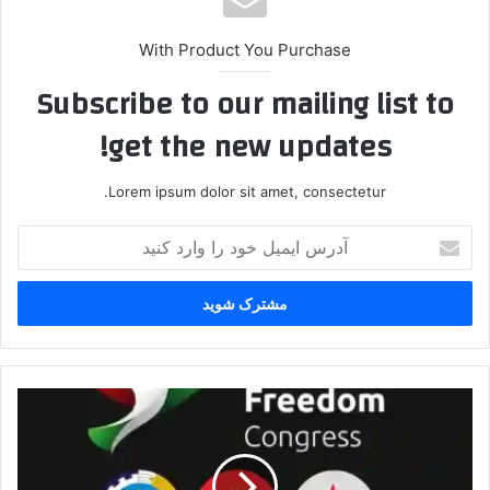
With Product You Purchase
Subscribe to our mailing list to
get the new updates!
Lorem ipsum dolor sit amet, consectetur.
آ
د
ر
س
ا
ی
م
ی
گ
ل
ز
خ
ا
و
ر
د