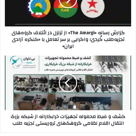
ش
ر
ر
ا
س
و
ا
ا
ن
گزارش رسانه «The Amargi» از تزلزل در ائتلاف گروه‌های
ر
ه
تجزیه‌طلب کُردی؛ واگرایی بر سر تعامل با «کنگره آزادی
د
«
ایران»
ک
T
ن
h
ی
e
ک
د
A
ش
m
ف
a
و
r
ض
g
ب
i
ط
»
م
ا
ح
کشف و ضبط محموله‌ تجهیزات خرابکارانه از شبکه بزرگ
ز
م
انتقال اقلام نظامی گروهک‌های تروریستی تجزیه طلب
ت
و
ز
ل
ل
ه‌