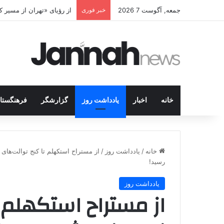
جمعه, آگوست 7 2026
خبر فوری
پژاک در پیچ آخر؛ قندیل ک
خانه
اخبار
یادداشت روز
گزارشگر
فرهنگستا
خانه
/
یادداشت روز
/
از مستراح استکهلم تا کنج توالت‌های
رسید!
یادداشت روز
از مستراح استکهلم ت