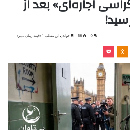
سی اجاره‌ای» بعد از
سید!
0
56
خواندن این مطلب 1 دقیقه زمان میبرد
‫VKonta
‫Odnoklassniki
پاکت