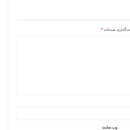
ی
گ
ر
و
ه‌
ت‌گذاری شده‌اند
*
ه
ا
ی
م
س
ل
ح
کُ
ر
د
ی
ا
س
ت
؟
وب‌ سایت