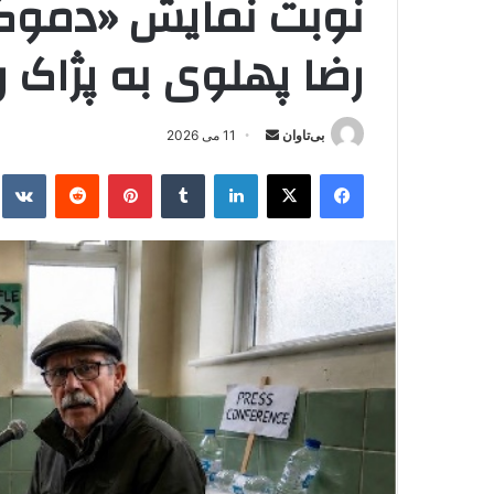
نوبت نمایش «دموکرا
رضا پهلوی به پژاک ر
بی‌تاوان
ا
11 می 2026
ر
فیس بوک
X
لینکدین
‫تامبلر
‫پین‌ترست
‫رددیت
kte
س
ا
ل
ا
ی
م
ی
ل