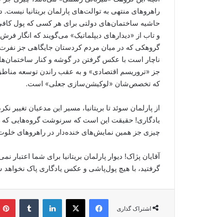
راهروهای منتهی به توالت‌های پارلمان بریتانیا نیست
حاشیه ساختمان‌های دولتی برای هر کسی که پول کافی د
و تاب از «دیدارهای دیپلماتیک» می‌گویند که انگار فرش
گروهکی که در میان مردم کردستان جایگاهی جز نفرت ند
ناچار است با عکس گرفتن در گوشه و کنار ساختمان‌های
جز «تروریسم اقتصادی» و به عقب راندن توسعه مناطق م
که تخصص‌شان «لوکیشن‌سازی جعلی» است.
از پارلمان سوئد تا بریتانیا، مسیر این مدعیان تغییر
یادگاری! حقیقت این است که سرنوشت گروه‌هایی که ری
چیزی جز همین نمایش‌های خنده‌دار در راهروهای خلوت
آقایان پژاک! دیوار پارلمان بریتانیا برای شما اعتبار ن
گرفتید، با هیچ پول‌پاشی و عکس یادگاری پاک نخواهد ش
فیس بوک
X
لینکدین
‫تامبلر
اشتراک گذاری