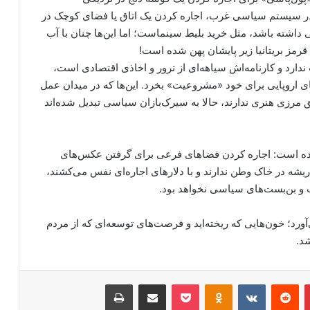
. در سیستم سیاسی غرب، اجاره کردن یک اتاق یا فضای کوچک در
اشته باشد، مثل خرید بلیط سینماست؛ اما این‌ها چنان با آب
 قرمز بریتانیا زیر پایشان پهن شده است!
ارد و کارنامه‌اش سیاهه‌ای از ترور و اخاذی اقتصادی است،
 اروپایی برای خود «مشروعیت» بخرد. این‌ها که در میدان عمل
رزی هنری ندارند، حالا به سیرک‌بازان سیاسی تبدیل شده‌اند
 نکرده است: اجاره کردن فضاهای فرعی برای گرفتن عکس‌های
شه در خاک وطن ندارند و با دلارهای اجاره‌ای نفس می‌کشند،
 و بن‌بست‌های سیاسی نخواهد بود.
می‌آورد؛ خون‌هایی که ریخته‌اید و فرصت‌های توسعه‌ای که از مردم
د.
‫پین‌ترست
‫رددیت
‫VKontakte
‫Odnoklassniki
پاکت
اشتراک گذاری از طریق ایمیل
چاپ