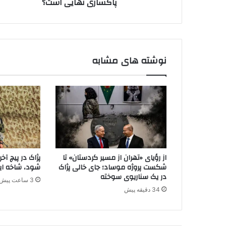
پاکسازی نهایی است؟
ر
ی
ا
د
ی
پ
ا
ی
نوشته های مشابه
ا
ن
ح
ض
و
ر
پ
.
ک
از رؤیای «تهران از مسیر کردستان» تا
پژاک در پیچ آ
.
شکست پروژه موساد؛ جای خالی پژاک
شود، شاخه ایر
ک
در یک سناریوی سوخته
3 ساعت پیش
د
34 دقیقه پیش
ر
ش
م
ا