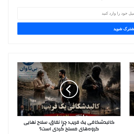
ک
ا
ل
ب
د
ش
ک
ا
ف
کالبدشکافی یک فریب؛ چرا نفاق، سلاح نهایی
ی
گروه‌های مسلح کُردی است؟
ی