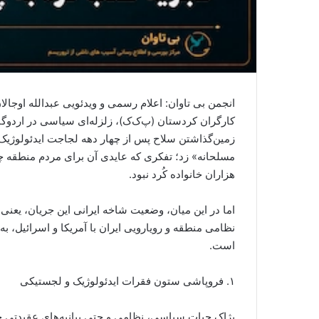
انجمن بی تاوان: اعلام رسمی و ویدئویی عبدالله اوجالان
کارگران کردستان (پ‌ک‌ک)، زلزله‌ای سیاسی در اردوگا
زمین‌گذاشتن سلاح پس از چهار دهه لجاجت ایدئولوژیک،
مسلحانه» زد؛ تفکری که عایدی آن برای مردم منطقه چ
هزاران خانواده کُرد نبود.
اما در این میان، وضعیت شاخه ایرانی این جریان، یعنی 
نظامی منطقه و رویارویی ایران با آمریکا و اسرائیل، 
است.
۱. فروپاشی ستون فقرات ایدئولوژیک و لجستیکی
پژاک حیات سیاسی، نظامی و حتی بیانیه‌های عقیدتی خود