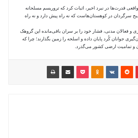
قعی قدرت‌ها در نبرد اخیر، اثبات کرد که تروریسم مسلحانه
 سرگردان در کوهستان‌هاست که نه راه پیش دارد و نه راه
و فعالان مدنی، فشار خود را بر سران باقی‌مانده این گروهک
گیری جوانان کُرد پایان داده و اسلحه را زمین بگذارند؛ چرا که
ن و تمامیت ارضی کشور می‌گذرد.
‫پین‌ترست
‫رددیت
‫VKontakte
‫Odnoklassniki
پاکت
اشتراک گذاری از طریق ایمیل
چاپ