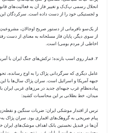
انحلال رسمی پ‌ک‌ک و تغییر فاز آن به فعالیت‌های قان
و لجستیکی خود را از دست داده است. سرکردگان این گ
از یک‌سو نافرمانی از دستور صریح اوجالان، مشروعیتِ اد
از سوی دیگر، پایان فاز مسلحانه به معنای از دست رفت
اخاظی از مردم بومی) است.
۲. قمار روی اسب بازنده؛ ترکش‌های جنگ ایران با آمریکا و اسرائیل
عامل دیگری که سرگردانی پژاک را به اوج رسانده، تحو
جبهه آمریکا و اسرائیل است. سران پژاک سال‌ها با این
پیاده‌نظامِ غرب جبهه‌ای جدید در مرزهای غربی ایران باز
میدان، خط بطلانی بر این محاسبات کشید:
ترس از اقتدار موشکی ایران: ضربات سنگین و نقطه‌زن 
پیام صریحی به گروهک‌های اقماری بود. سران پژاک به
آن‌ها در قندیل نخستین بانک اهداف موشک‌های ایران خو
وحشت بدنه و خیانت اربابان غربی: تجربه تاریخی نشان داد