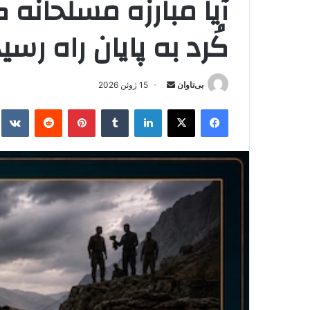
آیا مبارزه مسلحانه
کُرد به پایان راه رس
بی‌تاوان
ا
15 ژوئن 2026
ر
فیس بوک
X
لینکدین
‫تامبلر
‫پین‌ترست
‫رددیت
kte
س
ا
ل
ا
ی
م
ی
ل