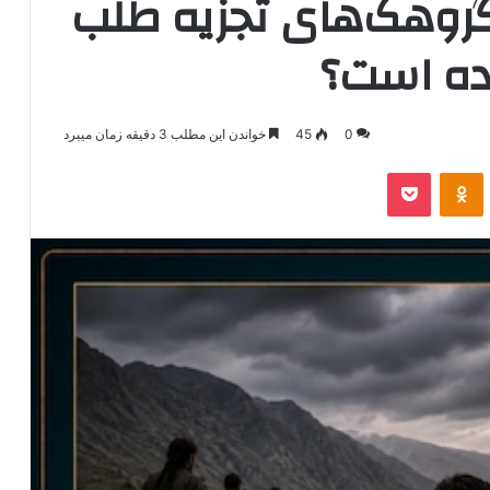
 گروهک‌های تجزیه طلب
یده است؟
0
45
خواندن این مطلب 3 دقیقه زمان میبرد
‫VKonta
‫Odnoklassniki
پاکت