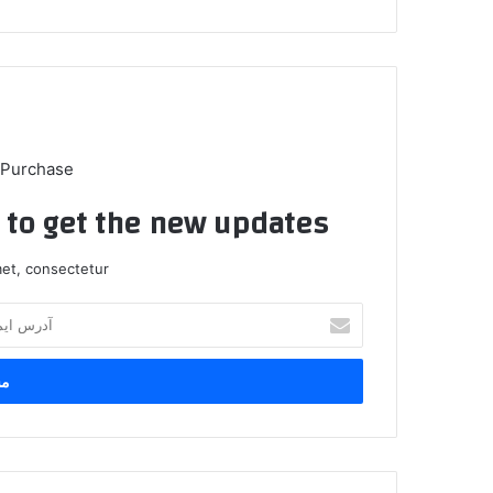
 Purchase
t to get the new updates!
et, consectetur.
آ
د
ر
س
ا
ی
م
ی