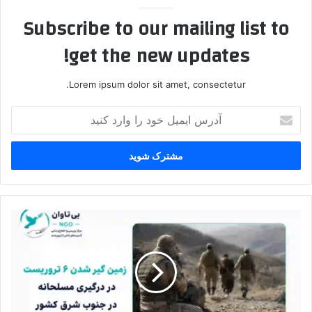
Subscribe to our mailing list to
get the new updates!
Lorem ipsum dolor sit amet, consectetur.
آ
د
ر
س
ا
ی
م
ی
ز
ل
م
خ
ی
و
ن
د
گ
ر
ی
ا
ر