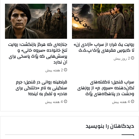
ل
ا
ح
ی
ا
ا
ن
ر
ه
ت
د
ب
ر
ا
روایت یک فرار؛ از سرابِ «آزادی زن»
جنازه‌ای که هرگز بازنگشت؛ روایت
ج
ط
تا کابوسِ مقر‌های پژاک/پ.ک.ک
تلخ خانواده «سروه خانی» و
ن
ی
پرسش‌هایی که پژاک پاسخی برای
2 روز پیش
و
پ
آن ندارد
ب
ژ
2 هفته پیش
ش
ا
ر
ک
سرابِ قندیل؛ ناگفته‌های
قرنطینه روانی در قندیل؛ جرم
ق
؛
تکان‌دهنده «سرور. م» از روزهای
سنگینی به نام «دلتنگی برای
ک
وحشت در پناهگاه‌های پژاک
مادر» و تفکر به آینده!
ح
ش
ن
4 هفته پیش
4 هفته پیش
و
ظ
ر
ل
ه
دیدگاهتان را بنویسید
ا
ز
د