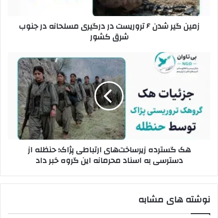
و
ش
ا
د
زمین گیر شدن ۶ تروریست در درگيری مسلحانه در جنوب
ر
ن
شرق کشور
د
۶
ک
ت
ن
ر
ه
ی
و
ک
د
ر
گ
ی
س
س
ت
ت
ر
د
د
ر
ه
د
ز
هک گسترده زیرساخت‌های ارتباطی پژاک؛ حنظله از
ر
ی
دسترسی به اسناد محرمانه این گروه خبر داد
گ
ر
ي
س
ر
ا
ی
خ
نوشته های مشابه
م
ت‌
س
ه