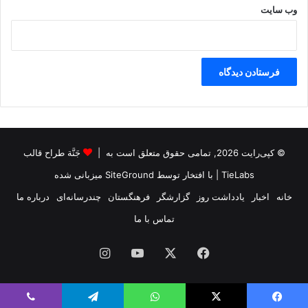
ن
وب‌ سایت
گ
ر
و
ه
خ
ب
ر
د
ا
© کپی‌رایت 2026, تمامی حقوق متعلق است به |
جَنَّة طراح قالب
د
TieLabs
| با افتخار توسط
SiteGround
میزبانی شده
خانه
اخبار
یادداشت روز
گزارشگر
فرهنگستان
چندرسانه‌ای
درباره ما
تماس با ما
فیس
X
یوتیوب
اینستاگرام
بوک