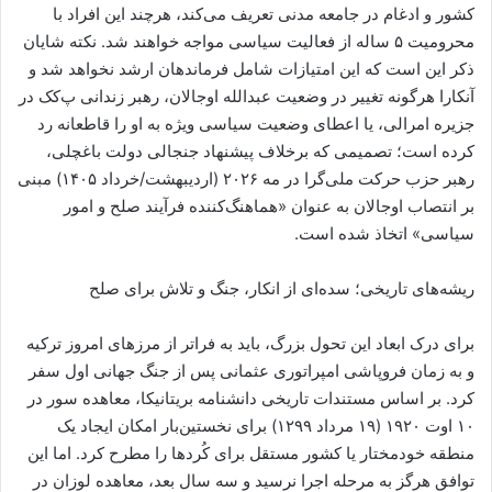
کشور و ادغام در جامعه مدنی تعریف می‌کند، هرچند این افراد با
محرومیت ۵ ساله از فعالیت سیاسی مواجه خواهند شد. نکته شایان
ذکر این است که این امتیازات شامل فرماندهان ارشد نخواهد شد و
آنکارا هرگونه تغییر در وضعیت عبدالله اوجالان، رهبر زندانی پ‌کک در
جزیره امرالی، یا اعطای وضعیت سیاسی ویژه به او را قاطعانه رد
کرده است؛ تصمیمی که برخلاف پیشنهاد جنجالی دولت باغچلی،
رهبر حزب حرکت ملی‌گرا در مه ۲۰۲۶ (اردیبهشت/خرداد ۱۴۰۵) مبنی
بر انتصاب اوجالان به عنوان «هماهنگ‌کننده فرآیند صلح و امور
سیاسی» اتخاذ شده است.
ریشه‌های تاریخی؛ سده‌ای از انکار، جنگ و تلاش برای صلح
برای درک ابعاد این تحول بزرگ، باید به فراتر از مرزهای امروز ترکیه
و به زمان فروپاشی امپراتوری عثمانی پس از جنگ جهانی اول سفر
کرد. بر اساس مستندات تاریخی دانشنامه بریتانیکا، معاهده سور در
۱۰ اوت ۱۹۲۰ (۱۹ مرداد ۱۲۹۹) برای نخستین‌بار امکان ایجاد یک
منطقه خودمختار یا کشور مستقل برای کُردها را مطرح کرد. اما این
توافق هرگز به مرحله اجرا نرسید و سه سال بعد، معاهده لوزان در