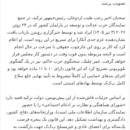
تصویب برسد.
سخنان اخیر رجب طیب اردوغان، رئیس‌جمهور ترکیه، در جمع
نمایندگان حزب عدالت و توسعه در پارلمان کشور که در ۲۴ ژوئن
۲۰۲۶ (۳ تیر ۱۴۰۵) ایراد شد و توسط خبرگزاری رویترز بازتاب یافت،
نشان‌دهنده عزم جدی آنکارا برای تسریع در این روند است. او اعلام
کرد که کار بر روی این چارچوب حقوقی با سرعت در حال انجام
است و لایحه مربوطه بدون فوت وقت در دستور کار مجلس قرار
خواهد گرفت. عمر چلیک، سخنگوی حزب حاکم، نیز در یک گفتگوی
تلویزیونی تصریح کرد که این قانون دارای ۱۰ تا ۱۱ ماده خواهد بود و
اجرای بندهای حمایتی آن کاملاً مشروط به تأیید نهایی خلع سلاح
کامل پ‌ک‌ک توسط نهادهای امنیتی است.
بر اساس جزئیات فاش‌شده از این پیش‌نویس، دولت ترکیه قصد دارد
«شورای هماهنگی و نظارت بر ادغام اجتماعی» را با حضور
نمایندگان سازمان اطلاعات ملی (میت)، وزارتخانه‌های دفاع، کشور،
دادگستری و بهداشت تشکیل دهد. این قانون یک پنجره فرصت
یک‌ساله برای اعضای عادی و غیرمسلح پ‌ک‌ک جهت بازگشت به