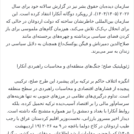
سازمان دیده‌بان حقوق بشر نیز در گزارش سالانه خود برای سال
۲۰۲۶ (۱۴۰۴/۱۴۰۵)، از رویکرد دوگانه آنکارا انتقاد کرده است. این
سازمان بین‌المللی خاطرنشان ساخته که دولت اردوغان در حالی که
برای انحلال پ‌ک‌ک تلاش می‌کند، هم‌زمان گام‌های ملموسی برای باز
کردن فضای سیاسی برنداشته و چهره‌های برجسته‌ای مانند
صلاح‌الدین دمیرتاش و فیگن یوکسک‌داغ همچنان به دلایل سیاسی در
زندان به سر می‌برند.
ژئوپلیتیک صلح؛ جنگ‌های منطقه‌ای و محاسبات راهبردی آنکارا
انگیزه ائتلاف حاکم بر ترکیه برای پیشبرد این طرح صلح، ترکیبی
پیچیده از فشارهای اقتصادی و محاسبات راهبردی در سطح منطقه
است. تداوم درگیری‌های نظامی در مرزهای جنوبی نه تنها هزینه‌های
سرسام‌آور مالی را بر اقتصاد آسیب‌دیده ترکیه تحمیل کرده، بلکه
روابط آنکارا با بغداد و دمشق را نیز همواره متشنج نگه داشته است.
دیدار اخیر مسرور بارزانی، نخست‌وزیر اقلیم کردستان عراق با رجب
طیب اردوغان در کاخ دولما باغچه در ۹ مه ۲۰۲۶ (۱۹ اردیبهشت
۱۴۰۵) که با حضور مقامات ارشد اطلاعاتی و دفاعی دو کشور برگزار