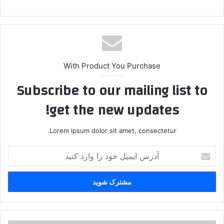
With Product You Purchase
Subscribe to our mailing list to
get the new updates!
Lorem ipsum dolor sit amet, consectetur.
آ
د
ر
س
ا
ی
م