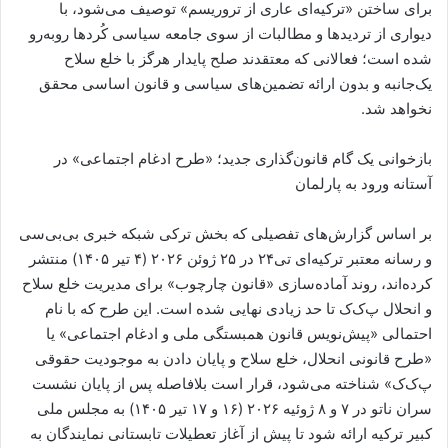
برای ساختن «ترکیه‌ای عاری از تروریسم» توصیف می‌شود، با
دیواری از تردیدها و مطالبات از سوی جامعه سیاسی کُردها روبه‌رو
شده است؛ فعالانی که معتقدند صلح پایدار هرگز با خلع سلاح
یک‌جانبه و بدون ارائه تضمین‌های سیاسی و قانون اساسی محقق
نخواهد شد.
بازخوانی یک گام قانون‌گذاری جدید؛ «طرح ادغام اجتماعی» در
آستانه ورود به پارلمان
بر اساس گزارش‌های تفصیلی که بخش ترکی شبکه خبری بی‌بی‌سی
و رسانه معتبر ترکیه‌ای تی‌۲۴ در ۲۵ ژوئن ۲۰۲۶ (۴ تیر ۱۴۰۵) منتشر
کرده‌اند، روند آماده‌سازی «قانون چارچوب» برای مدیریت خلع سلاح
و انحلال پ‌ک‌ک تا حد زیادی نهایی شده است. این طرح که با نام
احتمالی «پیش‌نویس قانون همبستگی ملی و ادغام اجتماعی» یا
«طرح قانونی انحلال، خلع سلاح و پایان دادن به موجودیت حقوقی
پ‌ک‌ک» شناخته می‌شود، قرار است بلافاصله پس از پایان نشست
سران ناتو در ۷ و ۸ ژوئیه ۲۰۲۶ (۱۶ و ۱۷ تیر ۱۴۰۵) به مجلس ملی
کبیر ترکیه ارائه شود تا پیش از آغاز تعطیلات تابستانی نمایندگان به