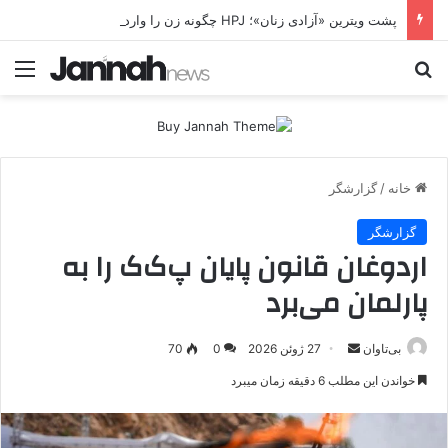
پشت ویترین «آزادی زنان»؛ HPJ چگونه زن را وارد معادله جنگ می‌کند؟ بی‌تاوان | پرونده ویژه
جستجو برای
منو
خانه
/
گزارشگر
گزارشگر
اردوغان قانون پایان پ‌ک‌ک را به
پارلمان می‌برد
بی‌تاوان
ا
27 ژوئن 2026
0
70
ر
خواندن این مطلب 6 دقیقه زمان میبرد
س
ا
ل