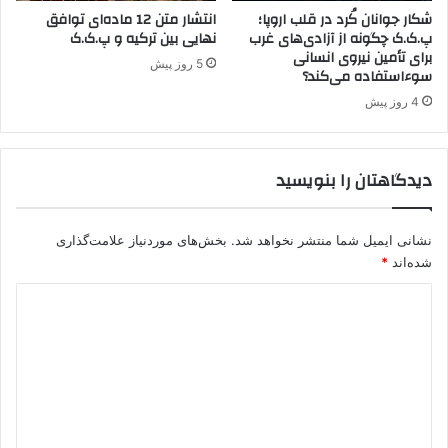
ب
شکار جوانان کُرد در قلب اروپا؛
انتشار متن 12 ماده‌ای توافق
م
پ.ک.ک چگونه از آزادی‌های غرب
نهایی بین ترکیه و پ.ک.ک
برای تأمین نیروی انسانی
ب
5 روز پیش
سوءاستفاده می‌کند؟
ا
ر
4 روز پیش
ا
ن
س
دیدگاهتان را بنویسید
ر
د
ش
نشانی ایمیل شما منتشر نخواهد شد.
بخش‌های موردنیاز علامت‌گذاری
ت
شده‌اند
*
د
ر
د
م
ج
ی
ا
د
م
گ
ع
ب
ا
ی
ه