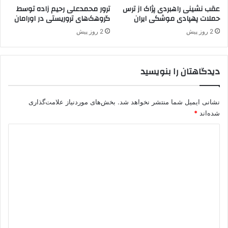
ر
عقب نشینی راهبردی پژاک از ترس
ترور محمدعلی رحیم زاده توسط
حملات پهپادی موشکی ایران
گروهک‌های تروریستی در اورامان
ا
ن
2 روز پیش
2 روز پیش
د
ر
گ
دیدگاهتان را بنویسید
ر
و
ه
نشانی ایمیل شما منتشر نخواهد شد.
بخش‌های موردنیاز علامت‌گذاری
ت
ر
شده‌اند
*
و
د
ر
ی
ی
س
د
ت
ی
گ
پ
ا
.
ه
ک
.
*