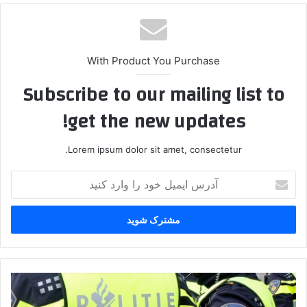
With Product You Purchase
Subscribe to our mailing list to
get the new updates!
Lorem ipsum dolor sit amet, consectetur.
آ
د
ر
س
ا
ی
م
ی
د
ل
ه‌