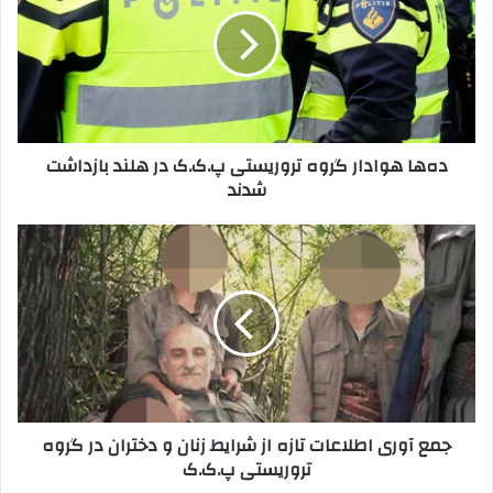
خ
ه
و
ا
د
ه
ر
و
ا
ا
و
د
ا
ا
ده‌ها هوادار گروه تروریستی پ.ک.ک در هلند بازداشت
ر
ر
شدند
د
گ
ک
ر
ن
و
ج
ی
ه
م
د
ت
ع
ر
آ
و
و
ر
ر
ی
ی
س
ا
ت
ط
جمع آوری اطلاعات تازه از شرایط زنان و دختران در گروه
ی
ل
تروریستی پ.ک.ک
پ
ا
.
ع