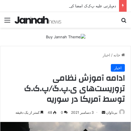
دم‌پارتی علیه پ‌ک‌ک امضا کرد؟
جستجو برای
منو
خانه
/
اخبار
اخبار
ادامه آموزش نظامی
تروریست‌های ی.پ.گ/پ.ک.ک
توسط آمریکا در سوریه
بی‌تاوان
ا
3 دسامبر 2021
0
48
کمتر از یک دقیقه
ر
س