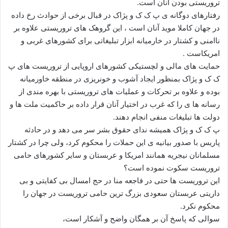
تروریستی بودن آنان است.
رفتارهای دوگانه ی پ ک ک و پژاک در قبال برخی از حوادث رخ داده
در جهان کاملا موید آنان است ، این گروهک های تروریستی علاوه بر
ناامنی و کشتار در خارمیانه ابزار تبلیغاتی برای کشورهای غربی و
امریکاست .
حمایت های مالی و لچستیکی کشورهای اروپایی از تروریست های پ
ک ک و پژاک بمنظور ایجاد آشوب و خونریزی در منطقه خاورمیانه
بوده و علاوه بر تحرکات و عملیات های تروریستی با بهره مندی از
رسانه ها ی را که غرب در اختیار آنان قرار داده بر حاکمیت ملت ها و
دولت ها تبلیغات منفی انجام دهند.
پ ک ک و پژاک همیشه ندای حقوق بشر سر می دهد و در حادثه
پاریس با صدور بیانیه ی این حملات را محکوم کرد، ولی چرا در کشتار
مسلمانان نیجریه همانند امریکا و عربستان و سایر کشورهای حامی
تروریست سکوت نموده است؟
این تروریست ها حتی در فاجعه منا در حج امسال بی کفایتی و بی
داریتی عربستان سعودی بزرگ ترین حامی تروریست در جهان را
محکوم نکرد.
سوالی که پاسخ آن بر همگان واضح و آشکار است،