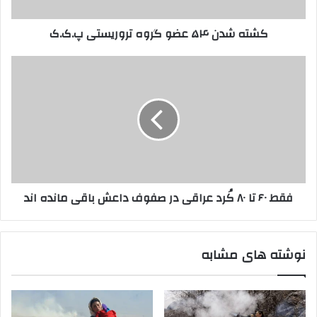
و
۵
ا
۴
کشته شدن ۵۴ عضو گروه تروریستی پ.ک.ک
ر
ع
د
ض
ک
و
ف
ن
گ
ق
ی
ر
ط
د
و
۶
ه
۰
ت
ت
ر
ا
و
۸
ر
۰
فقط ۶۰ تا ۸۰ کُرد عراقی در صفوف داعش باقی مانده اند
ی
کُ
س
ر
ت
د
ی
ع
نوشته های مشابه
پ
ر
.
ا
ک
ق
.
ی
ک
د