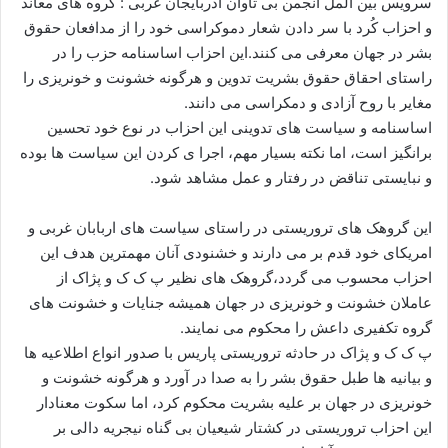
سرویس بین المل انجمن بی تاوان آذربایجان غربی : گروه های معاند
ا
و احزاب کُرد با سر دادن شعار دموکراسی خود را از مدافعان حقوق
ی
بشر در جهان معرفی می کنند.این احزاب اساسنامه حزب را در
م
راستای احقاق حقوق بشریت تدوین و هرگونه خشونت و خونریزی را
ی
مغایر با روح آزادی و دمکراسی می دانند.
ل
اساسنامه و سیاست های تدوینی این احزاب در نوع خود تحسین
برانگیز است، اما نکته بسیار مهم، اجرا ی کردن این سیاست ها بوده
و نبایستی تناقض در رفتار و عمل مشاهد شود.
این گروهک های تروریستی در راستای سیاست های اربابان غربی و
امریکای خود قدم بر می دارند و خشنودی آنان مهمترین هدف این
احزاب محسوب می گردد،گروهک های نظیر پ ک ک و پژاک از
عاملان خشونت و خونریزی در جهان همیشه جنایات و خشونت های
گروه تکفیری داعش را محکوم می نمایند.
پ ک ک و پژاک در حادثه تروریستی پاریس با صدور انواع اطلاعیه ها
و بیانیه ها طبل حقوق بشر را به صدا در آورد و هرگونه خشونت و
خونریزی در جهان بر علیه بشریت محکوم کرد، اما سکوت معنادار
این احزاب تروریستی در کشتار شیعیان بی گناه نیجریه دالی بر