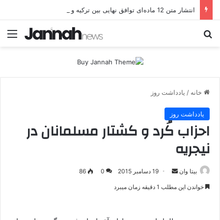
انتشار متن 12 ماده‌ای توافق نهایی بین ترکیه و پ.ک.ک
جستجو برای
منو
خانه
/
یادداشت روز
یادداشت روز
احزاب کُرد و کشتار مسلمانان در
نیجریه
بیتا وان
ا
19 دسامبر 2015
0
86
ر
خواندن این مطلب 1 دقیقه زمان میبرد
س
ا
ل