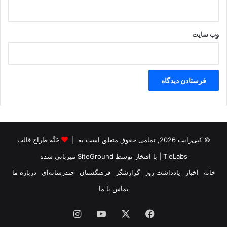
وب‌ سایت
© کپی‌رایت 2026, تمامی حقوق متعلق است به |
جَنَّة طراح قالب
TieLabs
| با افتخار توسط
SiteGround
میزبانی شده
خانه
اخبار
یادداشت روز
گزارشگر
فرهنگستان
چندرسانه‌ای
درباره ما
تماس با ما
فیس
X
یوتیوب
اینستاگرام