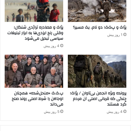
ر
ص
ف
و
پژاک و پ‌ک‌ک؛ دو نام، یک مسیر؟
پژاک و مصادره تراژدی شنگال؛
ف
وقتی رنج ایزدی‌ها به ابزار تبلیغات
1 روز پیش
د
سیاسی تبدیل می‌شود
ا
4 روز پیش
ع
ش
ب
ا
ق
ی
م
ا
پرونده ویژه انجمن بی‌تاوان / پژاک؛
پ.ک.ک «منحل‌شده» همچنان
جنگی که قربانی اصلی آن مردم
اوجالان را شرط اصلی روند صلح
ن
کُرد هستند
می‌داند
د
ه
4 روز پیش
5 روز پیش
ا
ن
د