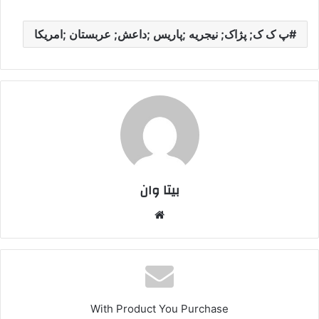
پ ک ک; پژاک; نیجریه ;پاریس ;داعش; عربستان ;امریکا
بیتا وان
وبس
ایت
With Product You Purchase