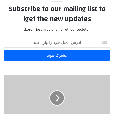
Subscribe to our mailing list to
get the new updates!
Lorem ipsum dolor sit amet, consectetur.
آ
د
ر
س
ا
ی
م
ی
ک
ل
ش
خ
ت
و
ه
د
ش
ر
د
ا
ن