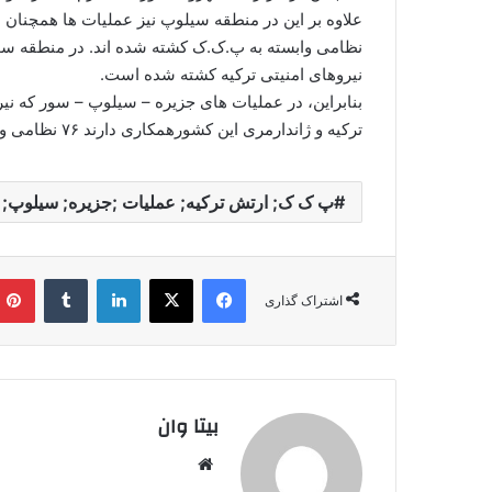
نیروهای امنیتی ترکیه کشته شده است.
بنابراین، در عملیات های جزیره – سیلوپ – سور که نی
ترکیه و ژاندارمری این کشورهمکاری دارند ۷۶ نظامی وابسه به پ.ک.ک کشته شده اند.
پ ک ک; ارتش ترکیه; عملیات ;جزیره; سیلوپ;
فیس بوک
X
لینکدین
‫تامبلر
اشتراک گذاری
بیتا وان
وبس
ایت