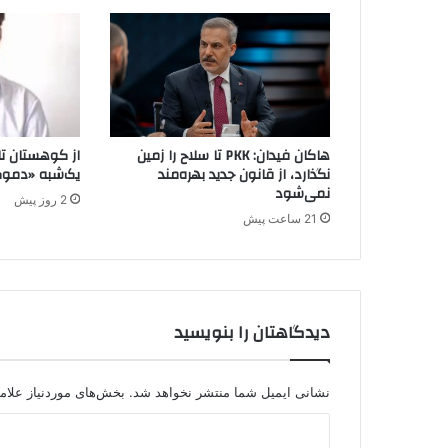
د
س
ت
ا
ن
:
پ
هاکان فیدان: PKK تا سلاح را زمین
از کوهستان تا 
.
نگذارد، از قانون جدید بهره‌مند
یک‌شبه «دموک
ک
نمی‌شود
2 روز پیش
.
21 ساعت پیش
ک
ا
ز
ب
د
دیدگاهتان را بنویسید
و
ت
ا
س
نشانی ایمیل شما منتشر نخواهد شد.
بخش‌های موردنیاز علام
ی
د
س