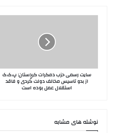
م
ی
ل
س
خ
ا
و
ی
د
ت
ر
ر
ا
س
و
م
ا
ی
ر
ح
د
سایت رسمی حزب دمکرات کردستان: پ.ک.ک
ز
ک
از بدو تاسیس مخالف دولت کُردی و فاقد
ب
ن
استقلال عمل بوده‌ است
د
ی
م
د
ک
ر
ا
ت
نوشته های مشابه
ک
ر