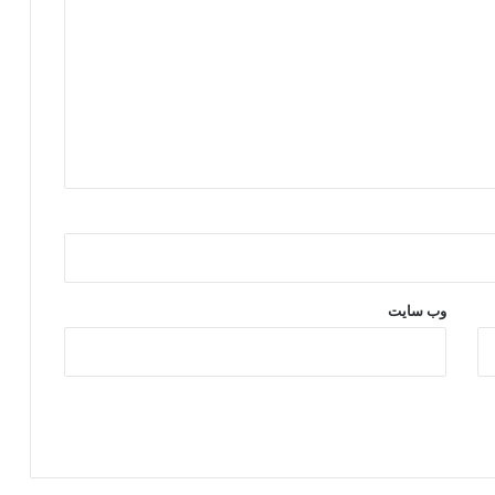
ل
ن
ی
س
ت
.
وب‌ سایت