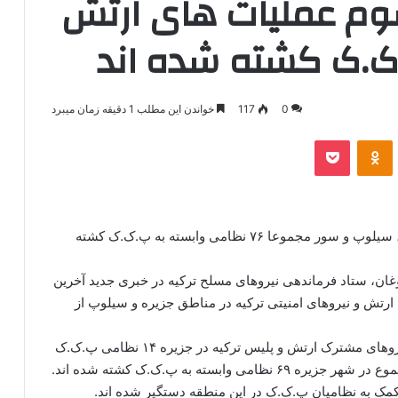
 سوم عملیات های ارتش
0
117
خواندن این مطلب 1 دقیقه زمان میبرد
‫VKonta
‫Odnoklassniki
پاکت
طی عملیات ارتش و پلیس ترکیه در سه منطقه جزیره، سیلوپ و سور مجموعا ۷۶ نظامی وابسته به پ.ک.ک کشته
وغان، ستاد فرماندهی نیروهای مسلح ترکیه در خبری جدید آخرین
رتش و نیروهای امنیتی ترکیه در مناطق جزیره و سیلوپ از
بر اساس اطلاعات به دست آمده: در آخرین عملیات نیروهای مشترک ارتش و پلیس ترکیه در جزیره ۱۴ نظامی پ.ک.ک
کشته شده و بدین ترتیب از آغاز عملیات تا کنون در مجموع در شهر جزیره ۶۹ نظامی وابسته به پ.ک.ک کشته شده اند.