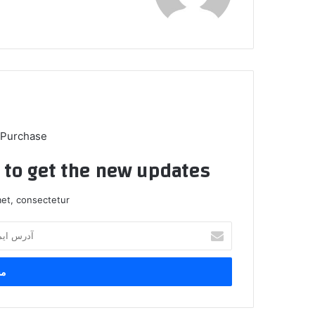
 Purchase
t to get the new updates!
et, consectetur.
آ
د
ر
س
ا
ی