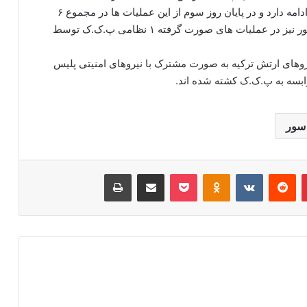
علاوه بر این در منطقه سیلوپ نیز عملیات ها همچنان ادامه دارد و در پایان روز سوم از این عملیات ها در مجموع ۶
نظامی وابسته به پ.ک.ک کشته شده اند. در منطقه سور نیز در عملیات های صورت گرفته ۱ نظامی پ.ک.ک توسط
روهای ارتش ترکیه به صورت مشترک با نیروهای امنیتی پلیس
 سور
‫پین‌ترست
‫رددیت
‫VKontakte
‫Odnoklassniki
پاکت
اشتراک گذاری از طریق ایمیل
چاپ