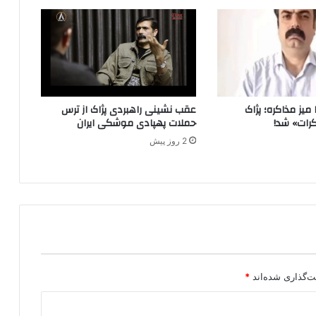
ن
و
ی
ا
ت
ج
ا
میز مذاکره؛ پژاک
عقب نشینی راهبردی پژاک از ترس
م
رات» شد!
حملات پهپادی موشکی ایران
ع
2 روز پیش
ه
ه
ی
چ
ا
ر
ز
ش
ی
ق
ت‌گذاری شده‌اند
*
ا
ئ