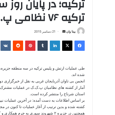
ترکیه؛ در پایان روز
ترکیه ۷۶ نظامی پ.ک.ک کشته شده اند
بیتا وان
ا
21 دسامبر 2015
ر
فیس بوک
X
لینکدین
‫تامبلر
‫پین‌ترست
‫رددیت
kte
س
ا
ل
ا
ی
شده اند.
م
انجمن بی تاوان آذربایجان غربی به نقل از خبرگزاری د
ی
ل
آمار از کشته های نظامیان پ.ک.ک در عملیات مشترک ا
استان شرناخ را منتشر کرده است.
همچنین در جزیره ۲ شهروند سوری به جرم همکاری و کمک به نظامیان پ.ک.ک در این منطقه دستگیر شده اند.