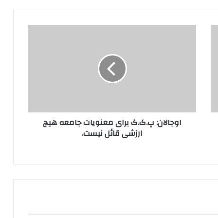
ا
و
ج
ا
ل
ا
ن
:
پ
اوجالان: پ.ک.ک برای معنویات جامعه هیچ
.
ارزشی قائل نیست.
ک
.
ک
ب
ر
ا
ی
م
ع