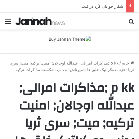
شکار جوانان کُرد در قلب اروپا؛ پ.ک.ک چگونه از آزادی‌های غرب برای تأمین نیروی انسانی سوءاستفاده می‌کند؟
جستجو برای
منو
خانه
/
p kk ;مذاکرات امرالی; عبدالله اوجالان; امنیت ترکیه; میت; سری
ثریا ;حزب دمکراتیک خلق ها ;دمیرتاش; ه د پ ;شکست مذاکرات ترکیه
p kk ;مذاکرات امرالی;
عبدالله اوجالان; امنیت
ترکیه; میت; سری ثریا