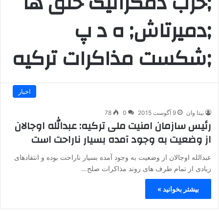
;حزب دمکراتیک خلق ها
;دمیرتاش; ه د پ
;شکست مذاکرات ترکیه
اخبار
بیتا وان
9 آگوست 2015
0
78
رئیس سازمان امنیت ملی ترکیه: عبدالله اوجالان
از وضعیت به وجود آمده بسیار ناراحت است
عبدالله اوجالان از وضعیت به وجود آمده بسیار ناراحت بوده و انتقادهای
زیادی از تمام طرف های روند مذاکرات صلح…
بیشتر بخوانید »