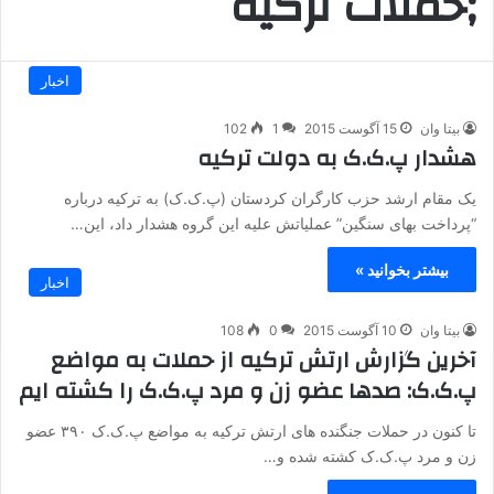
;حملات ترکیه
اخبار
بیتا وان
15 آگوست 2015
1
102
هشدار پ.ک.ک به دولت ترکیه
یک مقام ارشد حزب کارگران کردستان (پ.ک.ک) به ترکیه درباره
“پرداخت بهای سنگین” عملیاتش علیه این گروه هشدار داد، این…
بیشتر بخوانید »
اخبار
بیتا وان
10 آگوست 2015
0
108
آخرین گزارش ارتش ترکیه از حملات به مواضع
پ.ک.ک: صدها عضو زن و مرد پ.ک.ک را کشته ایم
تا کنون در حملات جنگنده های ارتش ترکیه به مواضع پ.ک.ک ۳۹۰ عضو
زن و مرد پ.ک.ک کشته شده و…