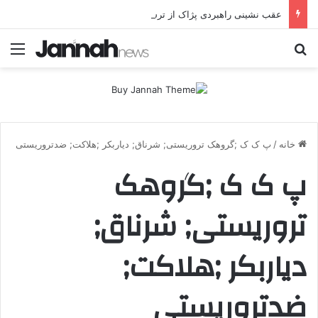
عقب نشینی راهبردی پژاک از ترس حملات پهپادی موشکی ایران
جستجو برای
منو
خانه
/
پ ک ک ;گروهک تروریستی; شرناق; دیاربکر ;هلاکت; ضدتروریستی
پ ک ک ;گروهک
تروریستی; شرناق;
دیاربکر ;هلاکت;
ضدتروریستی