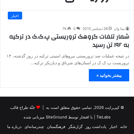
اخبار
بیتا وان
28 دسامبر 2015
0
76
شمار تلفات گروهک تروریستی پ.ک.ک در ترکیه
به ۱۹۶ تن رسید
در نتیجه عملیات ضد تروریستی نیروهای امنیتی ترکیه در روز گذشته، ۱۴
تروریست پ.ک.ک در استان‌های شرناق و دیاربکر ترکیه…
بیشتر بخوانید »
© کپی‌رایت 2026, تمامی حقوق متعلق است به |
جَنَّة طراح قالب
TieLabs
| با افتخار توسط
SiteGround
میزبانی شده
خانه
اخبار
یادداشت روز
گزارشگر
فرهنگستان
چندرسانه‌ای
درباره ما