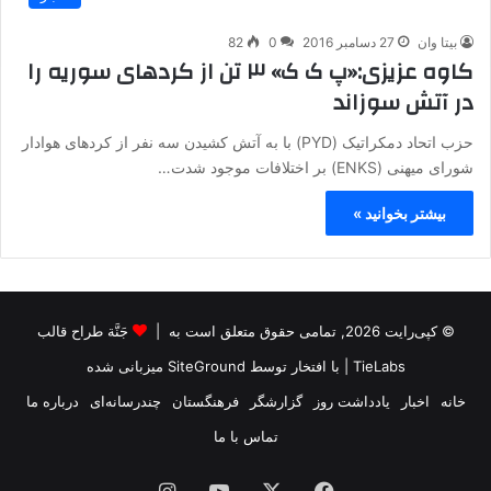
بیتا وان
27 دسامبر 2016
0
82
کاوه عزیزی:«پ ک ک» ۳ تن از کردهای سوریه را
در آتش سوزاند
حزب اتحاد دمکراتیک (PYD) با به آتش کشیدن سه نفر از کردهای هوادار
شورای میهنی (ENKS) بر اختلافات موجود شدت…
بیشتر بخوانید »
© کپی‌رایت 2026, تمامی حقوق متعلق است به |
جَنَّة طراح قالب
TieLabs
| با افتخار توسط
SiteGround
میزبانی شده
خانه
اخبار
یادداشت روز
گزارشگر
فرهنگستان
چندرسانه‌ای
درباره ما
تماس با ما
فیس
X
یوتیوب
اینستاگرام