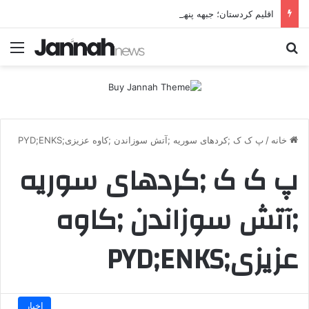
اقلیم کردستان؛ جبهه پنهان جنگ ایران و آمریکا یا هدف مستقل تهران؟ تهران چرا اربیل را زیر فشار موشکی و پهپادی قرار می‌دهد؟
جستجو برای
منو
خانه
/
پ ک ک ;کردهای سوریه ;آتش سوزاندن ;کاوه عزیزی;PYD;ENKS
پ ک ک ;کردهای سوریه
;آتش سوزاندن ;کاوه
عزیزی;PYD;ENKS
اخبار