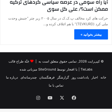
آیا راه سومی در عرصه سیاسی کردهای ترکیه
ممکن است؟/ علی گل سوی
حرکت های کرد مخالف پ.ک.ک در سال ۲۰۰۵ زیر چتر “جنبش وحدت
ملی کرد (TEVKURD)” با هم ائتلاف کرده و…
بیشتر بخوانید »
© کپی‌رایت 2026, تمامی حقوق متعلق است به |
جَنَّة طراح قالب
TieLabs
| با افتخار توسط
SiteGround
میزبانی شده
خانه
اخبار
یادداشت روز
گزارشگر
فرهنگستان
چندرسانه‌ای
درباره ما
تماس با ما
فیس
X
یوتیوب
اینستاگرام
بوک