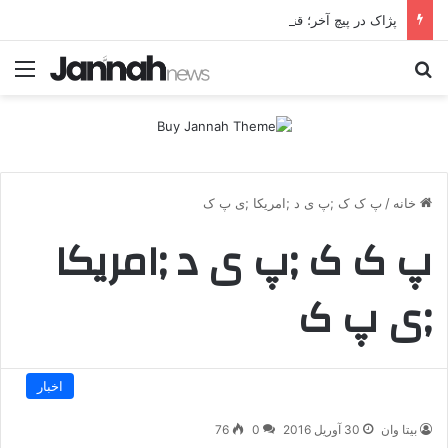
پژاک در پیچ آخر؛ قندیل که خاموش شود، شاخه ایرانی چه خواهد کرد؟
جستجو برای
منو
خانه
/
پ ک ک ;پ ی د ;امریکا ;ی پ ک
پ ک ک ;پ ی د ;امریکا
;ی پ ک
اخبار
بیتا وان
30 آوریل 2016
0
76