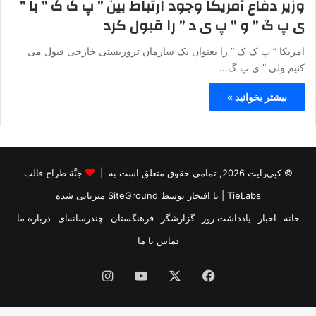
وزیر دفاع آمریکا وجود ارتباط بین ” پ ک ک ” با ”
ی پ گ ” و ” پ ی د ” را قبول کرد
امریکا ” پ ک ک ” را بعنوان یک سازمان تروریستی خارجی قبول می
کنیم ولی ” ی پ گ…
بیشتر بخوانید »
© کپی‌رایت 2026, تمامی حقوق متعلق است به |
جَنَّة طراح قالب
TieLabs
| با افتخار توسط
SiteGround
میزبانی شده
خانه
اخبار
یادداشت روز
گزارشگر
فرهنگستان
چندرسانه‌ای
درباره ما
تماس با ما
فیس
X
یوتیوب
اینستاگرام
بوک