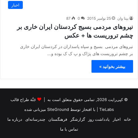
اخبار
بیتا وان
25 نوامبر 2015
0
87
نیروهای مردمی بسیج کردستان ایران خاری بر
چشم تروریست ها + عکس
نیروهای مردمی بسیج و سپاه پاسداران در کردستان ایران خاری
بر چشم تروریست های پژاک و پ ک ک بوده و…
بیشتر بخوانید »
© کپی‌رایت 2026, تمامی حقوق متعلق است به |
جَنَّة طراح قالب
TieLabs
| با افتخار توسط
SiteGround
میزبانی شده
خانه
اخبار
یادداشت روز
گزارشگر
فرهنگستان
چندرسانه‌ای
درباره ما
تماس با ما