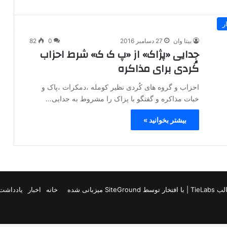
ر
بیتا وان
27 دسامبر 2016
0
82
جدایی «پژاک» از «پ ک ک» شرط احزاب
کُردی برای مذاکره
احزاب و گروه های کُردی نظیر کومله ،دمکرات ،پاک و
خبات مذاکره و گفتگو با پزاک را مشروط به جدایی…
بیشتر بخوانید »
TieLab
| با افتخار توسط
SiteGround
میزبانی شده
خانه
اخبار
یادداشت 