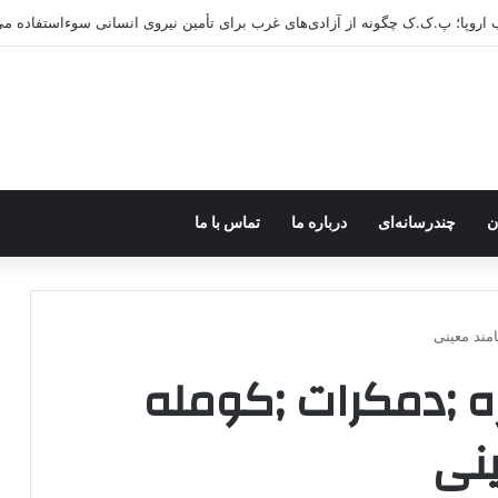
ب اروپا؛ پ.ک.ک چگونه از آزادی‌های غرب برای تأمین نیروی انسانی سوءاستفاده می
ن
چندرسانه‌ای
درباره ما
تماس با ما
مند معینی
ه ;دمکرات ;کومله
ینی