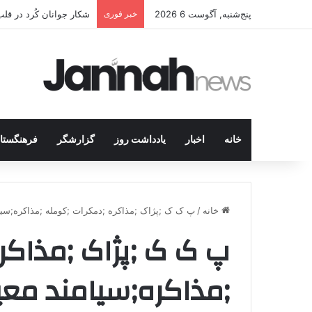
پنج‌شنبه, آگوست 6 2026
خبر فوری
شکار جوانان کُرد در قل
خانه
اخبار
یادداشت روز
گزارشگر
فرهنگستا
خانه
/
پ ک ک ;پژاک ;مذاکره ;دمکرات ;کومله ;مذاکره;سیا
پ ک ک ;پژاک ;مذاکر
;مذاکره;سیامند مع