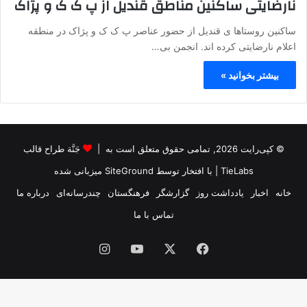
نارضایتی ساکنین مناطق قندیل از پ ک ک و پژاک
ساکنین روستاها ی قندیل از حضور عناصر پ ک ک و پژاک در منطقه
اعلام نارضایتی کرده اند. انجمن بی…
بیشتر بخوانید »
© کپی‌رایت 2026, تمامی حقوق متعلق است به |
جَنَّة طراح قالب
TieLabs
| با افتخار توسط
SiteGround
میزبانی شده
خانه
اخبار
یادداشت روز
گزارشگر
فرهنگستان
چندرسانه‌ای
درباره ما
تماس با ما
فیس
X
یوتیوب
اینستاگرام
بوک