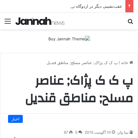
عقب‌نشینی دیگر در اردوگاه پ.ک.ک/پژاک؛ YPJ در اختیار جولانی داعشی قرار می گیرد!
جستجو برای
منو
خانه
/
پ ک ک پژاک; عناصر مسلح; مناطق قندیل
پ ک ک پژاک; عناصر
مسلح; مناطق قندیل
اخبار
بیتا وان
10 آگوست 2015
0
97