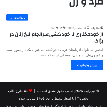
مرد و زن
یادداشت روز
بیتا وان
4 دسامبر 2016
2
97
از خودمختاری تا خودکشی:سرانجام تلخ زنان در
پژاک
انجمن بی تاوان آذربایجان غربی : خودکشی به عنوان یکی از صور آسیب
و کج‌روی‌های اجتماعی، معضلی است که همه…
بیشتر بخوانید »
© کپی‌رایت 2026, تمامی حقوق متعلق است به |
جَنَّة طراح قالب
TieLabs
| با افتخار توسط
SiteGround
میزبانی شده
خانه
اخبار
یادداشت روز
گزارشگر
فرهنگستان
چندرسانه‌ای
درباره ما