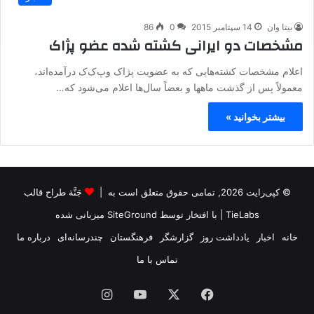
بیتا وان
14 سپتامبر 2015
0
86
مشخصات دو ایرانی کشته شده عضو پژاک
اعلام مشخصات کشته‌هایی که به عضویت پژاک وپ‌ک‌ک درآمده‌اند،
معمولاً پس از گذشت ماهها و بعضاً سال‌ها اعلام می‌شود که…
بیشتر بخوانید »
© کپی‌رایت 2026, تمامی حقوق متعلق است به |
جَنَّة طراح قالب
TieLabs
| با افتخار توسط
SiteGround
میزبانی شده
خانه
اخبار
یادداشت روز
گزارشگر
فرهنگستان
چندرسانه‌ای
درباره ما
تماس با ما
فیس
X
یوتیوب
اینستاگرام