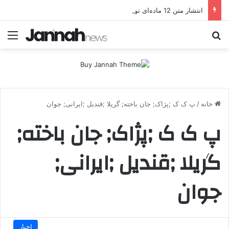
انتشار متن 12 ماده‌ای توافق نهایی بین ترکیه و پ.ک.ک
جستجو برای
منو
خانه
/
پ ک ک ;پژاک; جان باخته; گریلا ;قندیل ;ایرانی; جوان
پ ک ک ;پژاک; جان باخته;
گریلا ;قندیل ;ایرانی;
جوان
اخبار