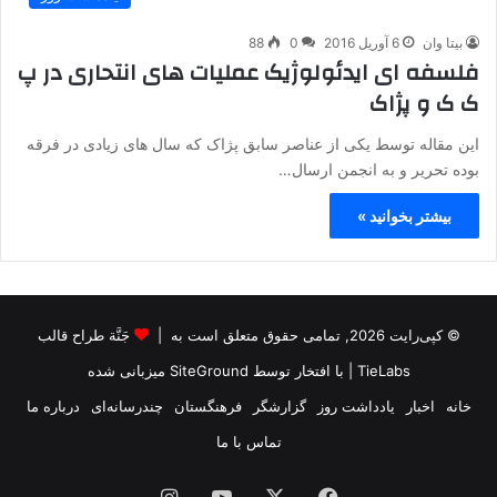
بیتا وان
6 آوریل 2016
0
88
فلسفه ای ایدئولوژیک عملیات های انتحاری در پ
ک ک و پژاک
این مقاله توسط یکی از عناصر سابق پژاک که سال های زیادی در فرقه
بوده تحریر و به انجمن ارسال…
بیشتر بخوانید »
© کپی‌رایت 2026, تمامی حقوق متعلق است به |
جَنَّة طراح قالب
TieLabs
| با افتخار توسط
SiteGround
میزبانی شده
خانه
اخبار
یادداشت روز
گزارشگر
فرهنگستان
چندرسانه‌ای
درباره ما
تماس با ما
فیس
X
یوتیوب
اینستاگرام