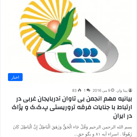
اخبار
بیتا وان
9 می 2016
1
83
بیانیه مهم انجمن بی تاوان آدربایجان غربی در
ارتباط با جنایات فرقه تروریستی پ.ک.ک و پژاک
در ایران
بسم الله الرحمن الرحیم وَقُلْ جَاء الْحَقُّ وَزَهَقَ الْبَاطِلُ إِنَّ الْبَاطِلَ کَانَ
زَهُوقًا . اسراء آیه ۸۱ و بگو حق…